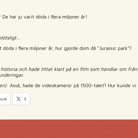
? De har ju varit döda i flera miljoner år!
lötsligt…
t döda i flera miljoner år, hur gjorde dom då ”Jurassic park”?
m historia och hade tittat klart på en film som handlar om fr
underingar.
en)
: Asså, hade de videokameror på 1500-talet? Hur kunde vi 
book
X