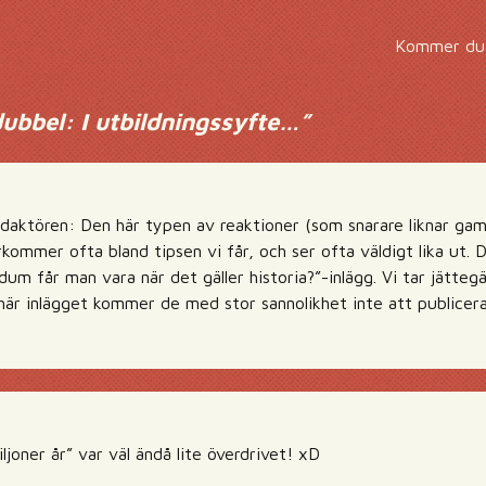
Kommer du
ubbel: I utbildningssyfte…
”
aktören: Den här typen av reaktioner (som snarare liknar gamla
rkommer ofta bland tipsen vi får, och ser ofta väldigt lika ut. D
dum får man vara när det gäller historia?”-inlägg. Vi tar jätte
 här inlägget kommer de med stor sannolikhet inte att publicera
iljoner år” var väl ändå lite överdrivet! xD