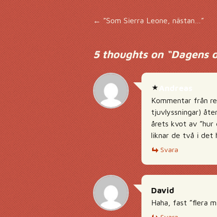
Inläggsnavigering
←
”Som Sierra Leone, nästan…”
5 thoughts on “
Dagens d
Andreas
Kommentar från red
tjuvlyssningar) åte
årets kvot av ”hur 
liknar de två i det
Svara
David
Haha, fast ”flera m
Svara