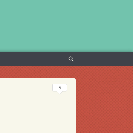
Sök
efter:
5