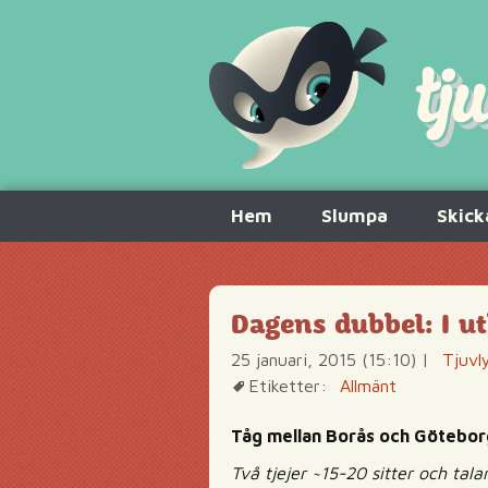
Hoppa
Hem
Slumpa
Skick
till
innehåll
Dagens dubbel: I u
25 januari, 2015 (15:10)
|
Tjuvl
Etiketter:
Allmänt
Tåg mellan Borås och Götebor
Två tjejer ~15-20 sitter och tal