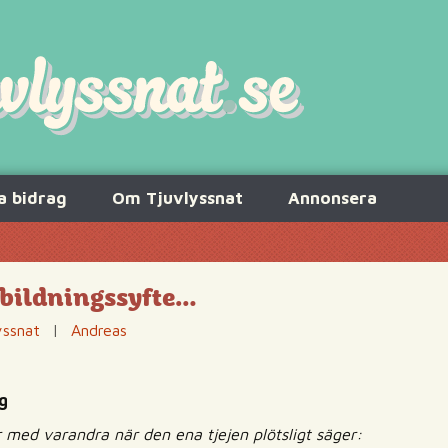
a bidrag
Om Tjuvlyssnat
Annonsera
tbildningssyfte…
yssnat
|
Andreas
g
ar med varandra när den ena tjejen plötsligt säger: