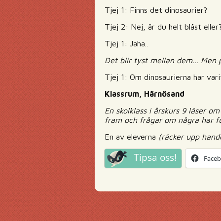
Tjej 1: Finns det dinosaurier?
Tjej 2: Nej, är du helt blåst eller
Tjej 1: Jaha..
Det blir tyst mellan dem… Men p
Tjej 1: Om dinosaurierna har vari
Klassrum, Härnösand
En skolklass i årskurs 9 läser o
fram och frågar om några har f
En av eleverna
(räcker upp hand
Tipsa oss!
Face