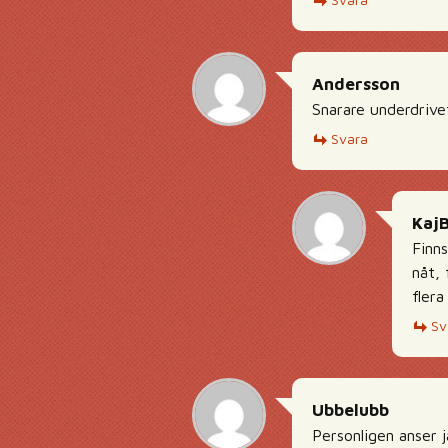
Andersson
Snarare underdrivet
Svara
Kaj
Finns
nåt, 
flera
Sv
Ubbelubb
Personligen anser j