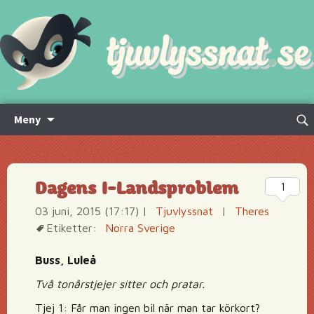
Hoppa
Sök
Meny
till
efte
innehåll
Dagens I-Landsproblem
1
03 juni, 2015 (17:17)
|
Tjuvlyssnat
|
Theres
Etiketter:
Norra Sverige
Buss, Luleå
Två tonårstjejer sitter och pratar.
Tjej 1: Får man ingen bil när man tar körkort?