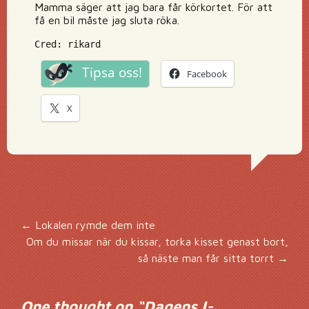
Mamma säger att jag bara får körkortet. För att
få en bil måste jag sluta röka.
Cred: rikard
Tipsa oss!
Facebook
X
Inläggsnavigering
←
Lokalen rymde dem inte
Om du missar när du kissar, torka kisset genast bort,
så näste man får sitta torrt
→
One thought on “
Dagens I-