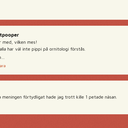
atpooper
er med, vilken mes!
alla har väl inte pippi på ornitologi förstås.
o…
ara
 meningen förtydligat hade jag trott kille 1 petade näsan.