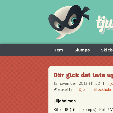
Hoppa
Hem
Slumpa
Skick
till
innehåll
Där gick det inte 
12 november, 2013 (11:20)
|
Tj
Etiketter:
Djur
·
Stockholm
Liljeholmen
Kille ~18 (till sin kompis): Kolla