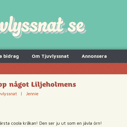
a bidrag
Om Tjuvlyssnat
Annonsera
upp något Liljeholmens
uvlyssnat
|
Jennie
! Värsta coola kråkan! Den ser ju ut som en jävla örn!