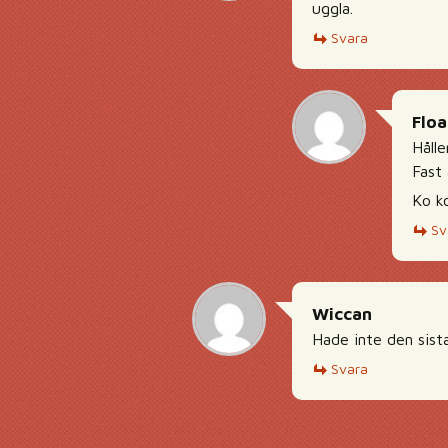
uggla.
Svara
Flo
Håll
Fast 
Ko k
Sv
Wiccan
Hade inte den sista
Svara