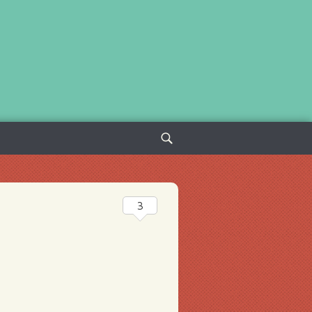
Sök
efter:
3