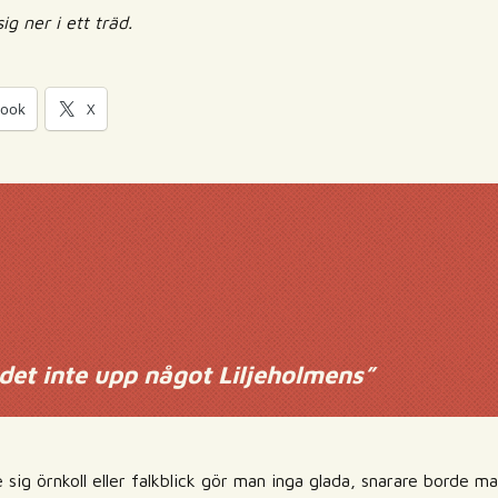
g ner i ett träd.
book
X
det inte upp något Liljeholmens
”
sig örnkoll eller falkblick gör man inga glada, snarare borde ma