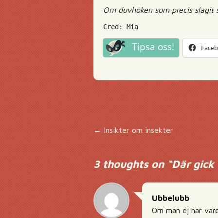
Om duvhöken som precis slagit si
Cred: Mia
Tipsa oss!
Face
Inläggsnavigering
←
Insikter om insekter
3 thoughts on “
Där gick 
Ubbelubb
Om man ej har vare 