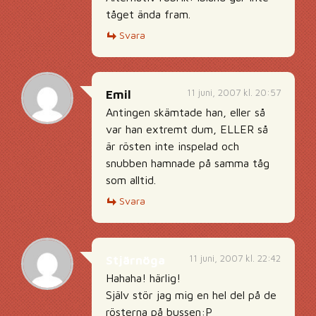
tåget ända fram.
Svara
11 juni, 2007 kl. 20:57
Emil
Antingen skämtade han, eller så
var han extremt dum, ELLER så
är rösten inte inspelad och
snubben hamnade på samma tåg
som alltid.
Svara
11 juni, 2007 kl. 22:42
Stjärnöga
Hahaha! härlig!
Själv stör jag mig en hel del på de
rösterna på bussen:P