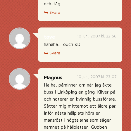
och-tåg.
Svara
10 juni, 2007 kl. 22:56
tove
hahaha… ouch xD
Svara
10 juni, 2007 kl. 23:07
Magnus
Ha ha, påminner om när jag åkte
buss i Linköping en gång. Kliver på
och noterar en kvinnlig bussförare.
Sätter mig mittemot ett äldre par.
Inför nästa hållplats hörs en
mansröst i högtalarna som säger
namnet på hållplatsen. Gubben