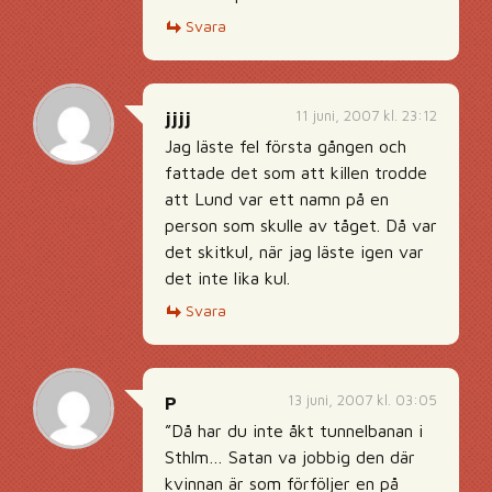
Svara
11 juni, 2007 kl. 23:12
jjjj
Jag läste fel första gången och
fattade det som att killen trodde
att Lund var ett namn på en
person som skulle av tåget. Då var
det skitkul, när jag läste igen var
det inte lika kul.
Svara
13 juni, 2007 kl. 03:05
P
”Då har du inte åkt tunnelbanan i
Sthlm… Satan va jobbig den där
kvinnan är som förföljer en på