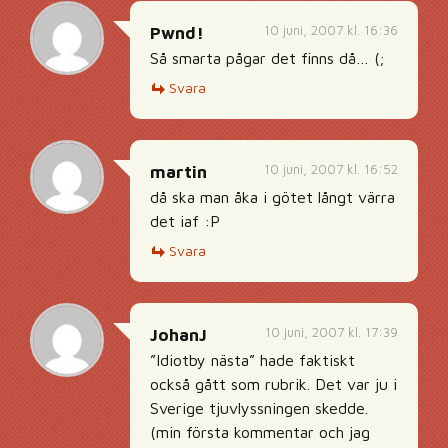
10 juni, 2007 kl. 16:36
Pwnd!
Så smarta pågar det finns då… (;
Svara
10 juni, 2007 kl. 16:52
martin
då ska man åka i götet långt värra
det iaf :P
Svara
10 juni, 2007 kl. 17:39
JohanJ
”Idiotby nästa” hade faktiskt
också gått som rubrik. Det var ju i
Sverige tjuvlyssningen skedde.
(min första kommentar och jag