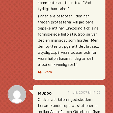
kommenterar till sin fru: ”Vad
tydligt han talar!”.
(Innan alla östgötar i den här
tråden protesterar vill jag bara
påpeka att när Linköping fick sina
förinspelade hållplatsutrop så var
det en mansröst som hördes. Men
den byttes ut pga att det lät så…
otydligt…på vissa bussar och för
vissa hållplatsnamn. Idag är det
alltså en kvinnlig röst.)
Svara
11 juni, 2007 kl. 11:52
Muppo
Önskar att killen i godisboden i
Lerum kunde ropa ut stationerna
mellan Alingsås och Göteborg. (han