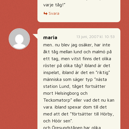
varje tåg!”
Svara
13 juni, 2007 kl. 10:53
maria
men.. nu blev jag osäker, har inte
åkt tåg mellan lund och malmö på
ett tag, men vitst finns det olika
röster på olika tåg? ibland är det
inspelat, ibland är det en ”riktig”
människa som säger typ ”nästa
station Lund, tåget fortsätter
mort Helsingborg och
Teckomatorp” eller vad det nu kan
vara. ibland spexar dom till det
med att det ”förtsätter till Hörby,
och Höör sen”.
och Öresundstågen har olika