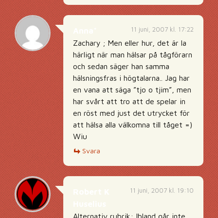
11 juni, 2007 kl. 17:22
Anna*
Zachary ; Men eller hur, det är la
härligt när man hälsar på tågförarn
och sedan säger han samma
hälsningsfras i högtalarna.. Jag har
en vana att säga ”tjo o tjim”, men
har svårt att tro att de spelar in
en röst med just det utrycket för
att hälsa alla välkomna till tåget =)
Wiu
Svara
11 juni, 2007 kl. 19:10
Robert K
Huselius
Alternativ rubrik: Ibland går inte