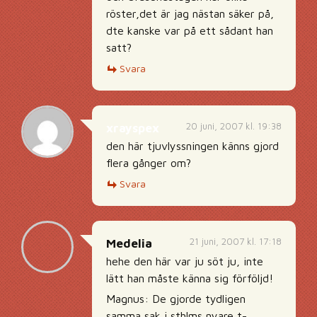
röster,det är jag nästan säker på,
dte kanske var på ett sådant han
satt?
Svara
20 juni, 2007 kl. 19:38
xrayspex
den här tjuvlyssningen känns gjord
flera gånger om?
Svara
21 juni, 2007 kl. 17:18
Medelia
hehe den här var ju söt ju, inte
lätt han måste känna sig förföljd!
Magnus: De gjorde tydligen
samma sak i sthlms nyare t-