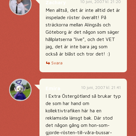
10 juni, 2007 kl. 21:20
Zachary
Men alltså, det är inte alltid det är
inspelade röster överallt! På
sträckorna mellan Alingsås och
Göteborg är det någon som säger
hållplatserna ”live”, och det VET
jag, det är inte bara jag som
också är blåst och tror det! :)
Svara
10 juni, 2007 kl. 21:41
Emira
I Extra Östergötland så brukar typ
de som har hand om
kollektivtrafiken här ha en
reklamsida länsgt bak. Där stod
det någon gång om hon-som-
gjorde-rösten-till-våra-bussar-