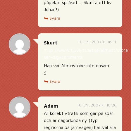
påpekar språket…. Skaffa ett liv
Johan!)
Svara
10 juni, 2007 kl. 18:11
Skurt
http://www.tjuvlyssnat.se/allmant/storas
ser-dig#comments
Han var åtminstone inte ensam…
;)
Svara
10 juni, 2007 kl. 18:26
Adam
All kollektivtrafik som går på spår
och är någorlunda ny (typ
reginorna på järnvägen) har väl alla