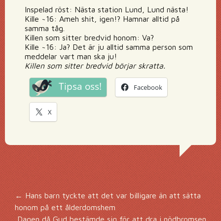
Inspelad röst: Nästa station Lund, Lund nästa!
Kille ~16: Ameh shit, igen!? Hamnar alltid på
samma tåg.
Killen som sitter bredvid honom: Va?
Kille ~16: Ja? Det är ju alltid samma person som
meddelar vart man ska ju!
Killen som sitter bredvid börjar skratta.
Tipsa oss!
Facebook
X
Inläggsnavigering
←
Hans barn tyckte att det var billigare än att sätta
honom på ett ålderdomshem
Dagen då Gud bestämde sig för att dra i nödbromsen