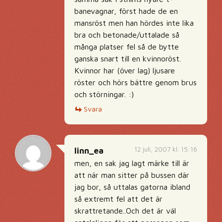
banevagnar, först hade de en
mansröst men han hördes inte lika
bra och betonade/uttalade så
många platser fel så de bytte
ganska snart till en kvinnoröst.
Kvinnor har (över lag) ljusare
röster och hörs bättre genom brus
och störningar. :)
Svara
12 juli, 2007 kl. 15:16
linn_ea
men, en sak jag lagt märke till är
att när man sitter på bussen där
jag bor, så uttalas gatorna ibland
så extremt fel att det är
skrattretande..Och det är väl