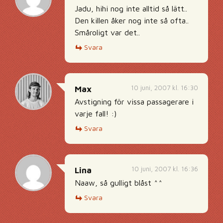
Jadu, hihi nog inte alltid så lätt..
Den killen åker nog inte så ofta..
Småroligt var det..
Svara
10 juni, 2007 kl. 16:30
Max
Avstigning för vissa passagerare i
varje fall! :)
Svara
10 juni, 2007 kl. 16:36
Lina
Naaw, så gulligt blåst ^^
Svara