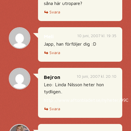
såna här utropare?
Svara
10 juni, 2007 kl. 19:35
Meli
Japp, han förföljer dig :D
Svara
10 juni, 2007 kl. 20:10
Bejron
Leo: Linda Nilsson heter hon
tydligen..
http://www.aftonbladet.se/nyheter/9902
Svara