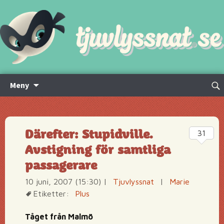
Hoppa
Sök
Meny
till
efte
innehåll
Därefter: Stupidville.
31
Avstigning för samtliga
passagerare
10 juni, 2007 (15:30)
|
Tjuvlyssnat
|
Marie
Etiketter:
Plus
Tåget från Malmö