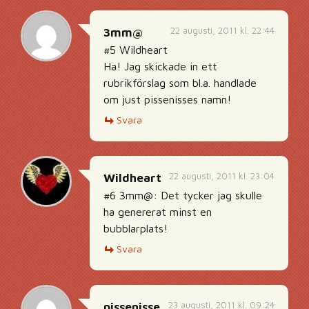
22 augusti, 2011 kl. 22:44
3mm@
#5 Wildheart
Ha! Jag skickade in ett
rubrikförslag som bl.a. handlade
om just pissenisses namn!
Svara
22 augusti, 2011 kl. 23:04
Wildheart
#6 3mm@: Det tycker jag skulle
ha genererat minst en
bubblarplats!
Svara
23 augusti, 2011 kl. 09:24
pissenisse