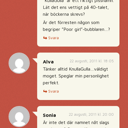
”KullaGulla” är ett riktigt pissnamn.
Lät det ens vettigt på 40-talet,
när böckerna skrevs?
Är det förresten någon som
begriper ”Poor girl”-bubblaren…?
Svara
22 augusti, 2011 kl. 18:05
Alva
Tänker alltid KnullaGulla…väldigt
moget. Speglar min personlighet
perfekt.
Svara
22 augusti, 2011 kl. 20:00
Sonia
Är inte det där namnet nåt slags