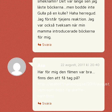
smeknamn? Det var länge sen jag
läste böckerna…men bodde inte
Gulla på en kulle? Haha herregud.
Jag förstår tjejens reaktion. Jag
var också tveksam när min
mamma introducerade böckerna
för mig.
Svara
22 augusti, 2011 kl. 20:40
Åsa
Har för mig den filmen var bra…
finns den att få tag på?
http://asahoffman.blogg.se/2011/august/
vem-som-helst-fa-skaffa-
barn.html
Svara