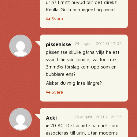
urin? I mitt huvud blir det direkt
Knulla-Gulla och ingenting annat.
Svara
24 augusti, 2011 kl. 17:05
pissenisse
pissenisse skulle gärna vilja ha ett
svar från vår Jennie, varför inte
3mm@s förslag kom upp som en
bubblare ens?
Älskar du mig inte längre?
Svara
25 augusti, 2011 kl. 20:25
Acki
# 20 AC. Det är inte namnet som
associeras till urin, utan moderns