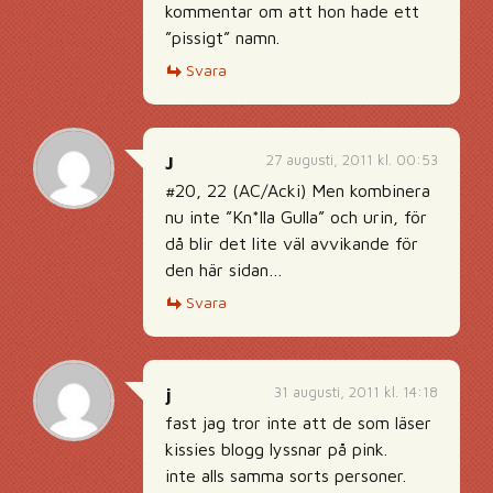
kommentar om att hon hade ett
”pissigt” namn.
Svara
27 augusti, 2011 kl. 00:53
J
#20, 22 (AC/Acki) Men kombinera
nu inte ”Kn*lla Gulla” och urin, för
då blir det lite väl avvikande för
den här sidan…
Svara
31 augusti, 2011 kl. 14:18
j
fast jag tror inte att de som läser
kissies blogg lyssnar på pink.
inte alls samma sorts personer.