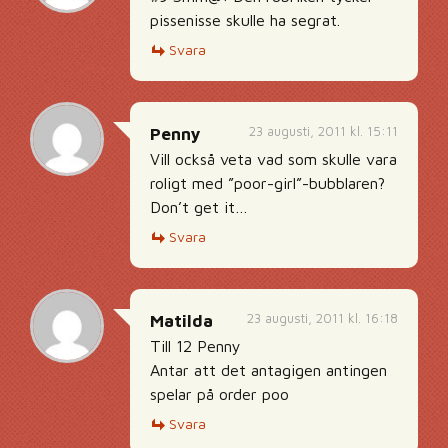
pissenisse skulle ha segrat.
Svara
23 augusti, 2011 kl. 15:11
Penny
Vill också veta vad som skulle vara
roligt med ”poor-girl”-bubblaren?
Don’t get it…
Svara
23 augusti, 2011 kl. 16:18
Matilda
Till 12 Penny
Antar att det antagigen antingen
spelar på order poo
Svara