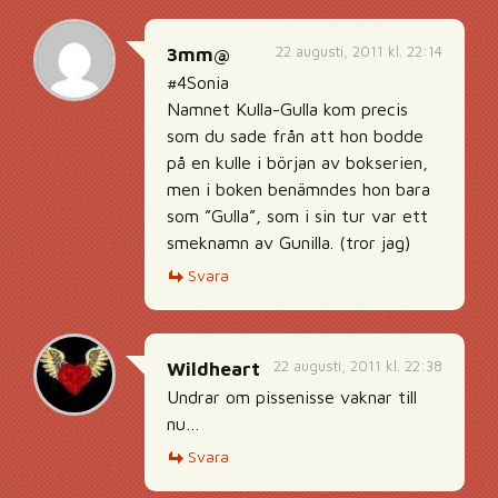
22 augusti, 2011 kl. 22:14
3mm@
#4Sonia
Namnet Kulla-Gulla kom precis
som du sade från att hon bodde
på en kulle i början av bokserien,
men i boken benämndes hon bara
som ”Gulla”, som i sin tur var ett
smeknamn av Gunilla. (tror jag)
Svara
22 augusti, 2011 kl. 22:38
Wildheart
Undrar om pissenisse vaknar till
nu…
Svara