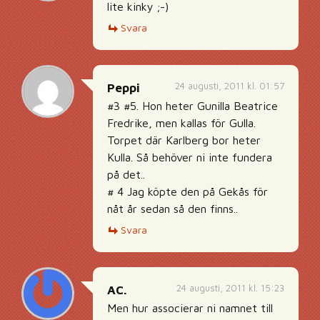
lite kinky ;-)
Svara
24 augusti, 2011 kl. 01:57
Peppi
#3 #5. Hon heter Gunilla Beatrice
Fredrike, men kallas för Gulla.
Torpet där Karlberg bor heter
Kulla. Så behöver ni inte fundera
på det..
# 4 Jag köpte den på Gekås för
nåt år sedan så den finns..
Svara
24 augusti, 2011 kl. 15:23
AC.
Men hur associerar ni namnet till