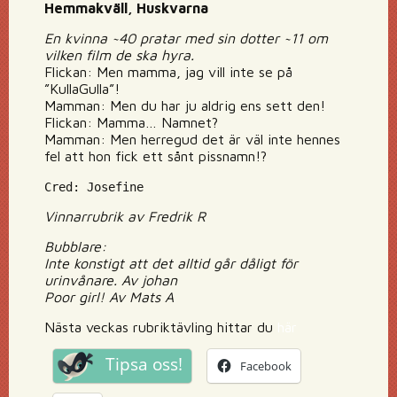
Hemmakväll, Huskvarna
En kvinna ~40 pratar med sin dotter ~11 om
vilken film de ska hyra.
Flickan: Men mamma, jag vill inte se på
”KullaGulla”!
Mamman: Men du har ju aldrig ens sett den!
Flickan: Mamma… Namnet?
Mamman: Men herregud det är väl inte hennes
fel att hon fick ett sånt pissnamn!?
Cred: Josefine
Vinnarrubrik av Fredrik R
Bubblare:
Inte konstigt att det alltid går dåligt för
urinvånare. Av johan
Poor girl! Av Mats A
Nästa veckas rubriktävling hittar du
här
Tipsa oss!
Facebook