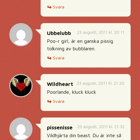
Svara
23 augusti, 2011 kl. 20:11
Ubbelubb
Poo-r girl, är en ganska pissig
tolkning av bubblaren.
Svara
23 augusti, 2011 kl. 21:20
Wildheart
Poorlande, kluck kluck
Svara
23 augusti, 2011 kl. 21:32
pissenisse
Vildhjärta din beast. Du är inte så