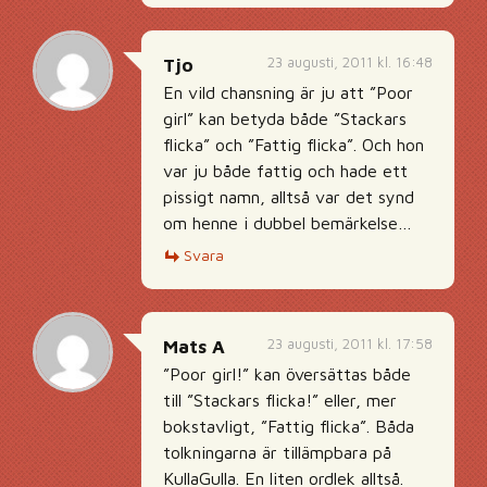
23 augusti, 2011 kl. 16:48
Tjo
En vild chansning är ju att ”Poor
girl” kan betyda både ”Stackars
flicka” och ”Fattig flicka”. Och hon
var ju både fattig och hade ett
pissigt namn, alltså var det synd
om henne i dubbel bemärkelse…
Svara
23 augusti, 2011 kl. 17:58
Mats A
”Poor girl!” kan översättas både
till ”Stackars flicka!” eller, mer
bokstavligt, ”Fattig flicka”. Båda
tolkningarna är tillämpbara på
KullaGulla. En liten ordlek alltså.