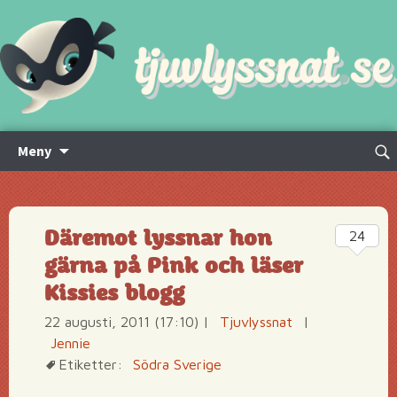
Hoppa
Sök
Meny
till
efte
innehåll
Däremot lyssnar hon
24
gärna på Pink och läser
Kissies blogg
22 augusti, 2011 (17:10)
|
Tjuvlyssnat
|
Jennie
Etiketter:
Södra Sverige