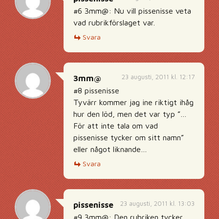
#6 3mm@: Nu vill pissenisse veta
vad rubrikförslaget var.
Svara
23 augusti, 2011 kl. 12:17
3mm@
#8 pissenisse
Tyvärr kommer jag ine riktigt ihåg
hur den löd, men det var typ ”…
För att inte tala om vad
pissenisse tycker om sitt namn”
eller något liknande…
Svara
23 augusti, 2011 kl. 13:03
pissenisse
#9 3mm@: Den rubriken tycker