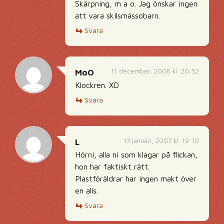
Skärpning, m a o. Jag önskar ingen
att vara skilsmässobarn.
Svara
11 december, 2006 kl. 20:52
MoO
Klockren. XD
Svara
13 januari, 2007 kl. 19:10
L
Hörni, alla ni som klagar på flickan,
hon har faktiskt rätt.
Plastföräldrar har ingen makt över
en alls.
Svara