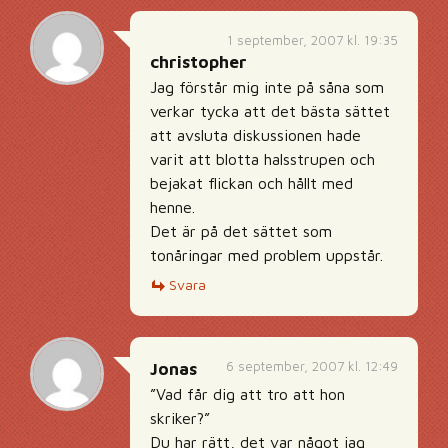
1 september, 2007 kl. 19:35
christopher
Jag förstår mig inte på såna som
verkar tycka att det bästa sättet
att avsluta diskussionen hade
varit att blotta halsstrupen och
bejakat flickan och hållt med
henne.
Det är på det sättet som
tonåringar med problem uppstår.
Svara
6 september, 2007 kl. 12:49
Jonas
”Vad får dig att tro att hon
skriker?”
Du har rätt, det var något jag