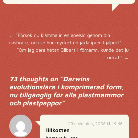
Inläggsnavigering
←
"Försök du klämma in en apelsin genom din
näsborre, och se hur mycket en jäkla ipren hjälper!"
"Om jag bara hetat Gilbert i förnamn, kunde det ju
funkat."
→
73 thoughts on “
Darwins
evolutionslära i komprimerad form,
nu tillgänglig för alla plastmammor
och plastpappor
”
29 november, 2006 kl. 19:46
lillkotten