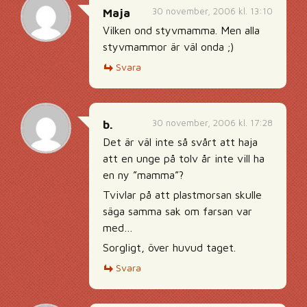
30 november, 2006 kl. 13:10
Maja
Vilken ond styvmamma. Men alla
styvmammor är väl onda ;)
Svara
30 november, 2006 kl. 17:28
b.
Det är väl inte så svårt att haja
att en unge på tolv år inte vill ha
en ny ”mamma”?
Tvivlar på att plastmorsan skulle
säga samma sak om farsan var
med…
Sorgligt, över huvud taget.
Svara