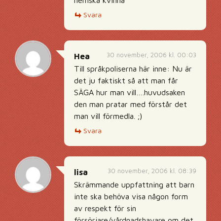
hemska kvinna
Svara
30 november, 2006 kl. 00:03
Hea
Till språkpoliserna här inne: Nu är
det ju faktiskt så att man får
SÄGA hur man vill….huvudsaken
den man pratar med förstår det
man vill förmedla. ;)
Svara
30 november, 2006 kl. 08:39
lisa
Skrämmande uppfattning att barn
inte ska behöva visa någon form
av respekt för sin
försörjare/vårdnadshavare om det