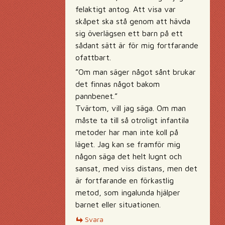
felaktigt antog. Att visa var
skåpet ska stå genom att hävda
sig överlägsen ett barn på ett
sådant sätt är för mig fortfarande
ofattbart.
”Om man säger något sånt brukar
det finnas något bakom
pannbenet.”
Tvärtom, vill jag säga. Om man
måste ta till så otroligt infantila
metoder har man inte koll på
läget. Jag kan se framför mig
någon säga det helt lugnt och
sansat, med viss distans, men det
är fortfarande en förkastlig
metod, som ingalunda hjälper
barnet eller situationen.
Svara