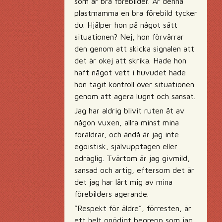
som är bra förebilder. Är denna
plastmamma en bra förebild tycker
du. Hjälper hon på något sätt
situationen? Nej, hon förvärrar
den genom att skicka signalen att
det är okej att skrika. Hade hon
haft något vett i huvudet hade
hon tagit kontroll över situationen
genom att agera lugnt och sansat.
Jag har aldrig blivit ruten åt av
någon vuxen, allra minst mina
föräldrar, och ändå är jag inte
egoistisk, självupptagen eller
odräglig. Tvärtom är jag givmild,
sansad och artig, eftersom det är
det jag har lärt mig av mina
förebilders agerande.
”Respekt för äldre”, förresten, är
ett helt onödigt begrepp som jag