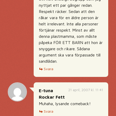
nyttjat ett par gånger redan.
Respekt räcker. Sedan att den
råkar vara för en äldre person är
helt irrelevant. Inte alla personer
förtjänar respekt. Minst av allt
denna plastmamma, som måste
påpeka FÖR ETT BARN att hon är
snyggare och rikare. Sådana
argument ska vara förpassade till
sandlådan.
Svara
21 april, 2007 kl. 11:41
E-tuna
Rockar Fett
Muhaha, lysande comeback!
Svara