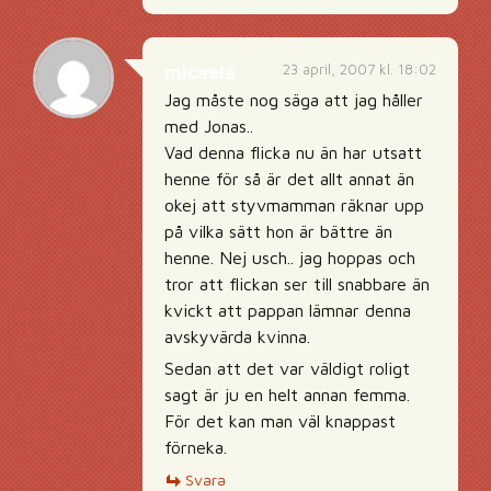
23 april, 2007 kl. 18:02
micaela
Jag måste nog säga att jag håller
med Jonas..
Vad denna flicka nu än har utsatt
henne för så är det allt annat än
okej att styvmamman räknar upp
på vilka sätt hon är bättre än
henne. Nej usch.. jag hoppas och
tror att flickan ser till snabbare än
kvickt att pappan lämnar denna
avskyvärda kvinna.
Sedan att det var väldigt roligt
sagt är ju en helt annan femma.
För det kan man väl knappast
förneka.
Svara