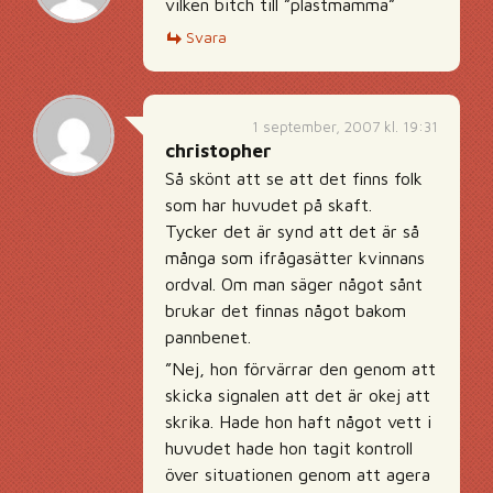
vilken bitch till ”plastmamma”
Svara
1 september, 2007 kl. 19:31
christopher
Så skönt att se att det finns folk
som har huvudet på skaft.
Tycker det är synd att det är så
många som ifrågasätter kvinnans
ordval. Om man säger något sånt
brukar det finnas något bakom
pannbenet.
”Nej, hon förvärrar den genom att
skicka signalen att det är okej att
skrika. Hade hon haft något vett i
huvudet hade hon tagit kontroll
över situationen genom att agera