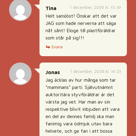
1 december, 2006 kl. 15:39
Tina
Helt sanslöst! Önskar att det var
JAG som hade nerverna att säga
nåt sånt! Eloge till plastföräldrar
som står på sig!!!
Svara
1 december, 2006 kl. 16:23
Jonas
Jag äcklas av hur många som tar
”mammans” parti. Självutnämnt
auktoritära styvföräldrar är det
värsta jag vet. Har man av sin
respektive blivit inbjuden att vara
en del av dennes familj ska man
fanimig vara ödmjuk utav bara
helvete, och ge fan i att bossa