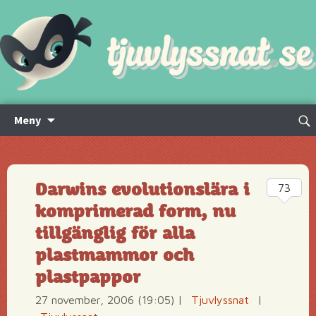
Hoppa
Sök
Meny
till
efte
innehåll
Darwins evolutionslära i
73
komprimerad form, nu
tillgänglig för alla
plastmammor och
plastpappor
27 november, 2006 (19:05)
|
Tjuvlyssnat
|