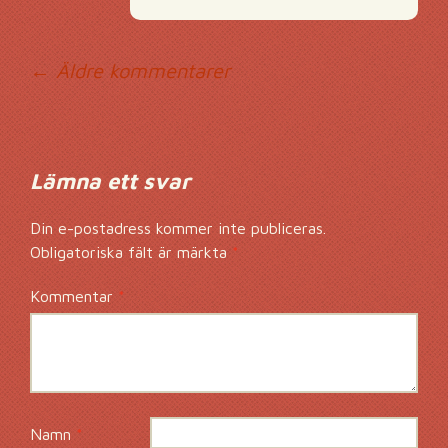
Kommentarsnavig
← Äldre kommentarer
Lämna ett svar
Din e-postadress kommer inte publiceras.
Obligatoriska fält är märkta
*
Kommentar
*
Namn
*