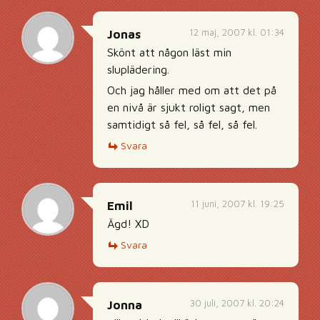
12 maj, 2007 kl. 01:34
Jonas
Skönt att någon läst min
sluplädering.
Och jag håller med om att det på
en nivå är sjukt roligt sagt, men
samtidigt så fel, så fel, så fel.
Svara
11 juni, 2007 kl. 19:25
Emil
Ägd! XD
Svara
30 juli, 2007 kl. 20:24
Jonna