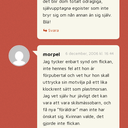
det blir dom totalt odrägliga,
självupptagna egoister som inte
bryr sig om nån annan än sig själv.
Blä!
Svara
6 december, 2006 kl. 16:44
morpel
Jag tycker enbart synd om flickan,
inte hennes fel att hon är
förpubertal och vet hur hon skall
uttrycka sin motvilja på ett lika
klockrent sätt som plastmorsan.
Jag vet själv hur jävligt det kan
vara att vara skilsmässobarn, och
få nya ”föräldrar” man inte har
önskat sig. Kvinnan valde, det
gjorde inte flickan.