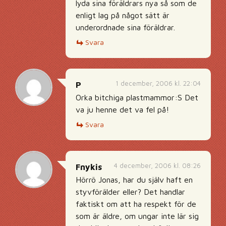
lyda sina föräldrars nya så som de
enligt lag på något sätt är
underordnade sina föräldrar.
Svara
1 december, 2006 kl. 22:04
P
Orka bitchiga plastmammor:S Det
va ju henne det va fel på!
Svara
4 december, 2006 kl. 08:26
Fnykis
Hörrö Jonas, har du själv haft en
styvförälder eller? Det handlar
faktiskt om att ha respekt för de
som är äldre, om ungar inte lär sig