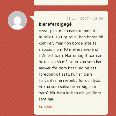
23 april, 2007 kl. 23:56
klarafärdigagå
visst, plastmammans kommentar
är roligt, riktigt rolig, hon borde bli
komiker, men hon borde inte få
släppas inom 10 meters avstånd
från ett barn. Hur omoget barn än
beter sig så måste vuxna som har
ansvar för dem bete sig på ett
föredömligt sätt. hur an barn
förväntas ha respekt för och lyda
vuxna som sälva beter sig som
barn? blir bara ledsen när jag läser
sånt här.
Svara