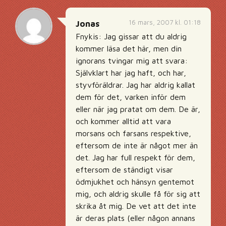
16 mars, 2007 kl. 01:18
Jonas
Fnykis: Jag gissar att du aldrig
kommer läsa det här, men din
ignorans tvingar mig att svara:
Självklart har jag haft, och har,
styvföräldrar. Jag har aldrig kallat
dem för det, varken inför dem
eller när jag pratat om dem. De är,
och kommer alltid att vara
morsans och farsans respektive,
eftersom de inte är något mer än
det. Jag har full respekt för dem,
eftersom de ständigt visar
ödmjukhet och hänsyn gentemot
mig, och aldrig skulle få för sig att
skrika åt mig. De vet att det inte
är deras plats (eller någon annans