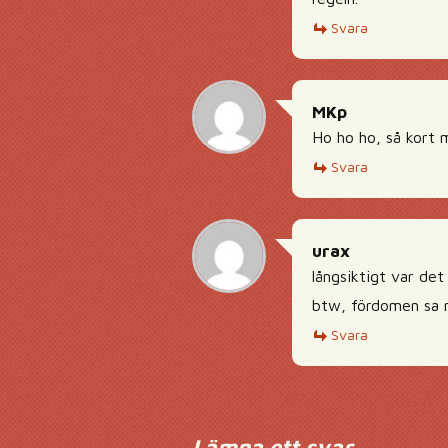
Svara
MKp
Ho ho ho, så kort 
Svara
urax
långsiktigt var det 
btw, fördomen sa mi
Svara
Lämna ett svar