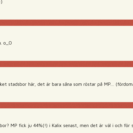
:)
n. o_O
et stadsbor här, det är bara såna som röstar på MP… (fördom
bor? MP fick ju 44%(!) i Kalix senast, men det är väl i och fö