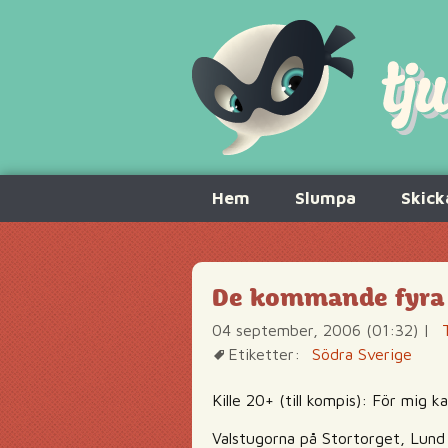
Hoppa
Hem
Slumpa
Skick
till
innehåll
De kommande fyra å
04 september, 2006 (01:32)
|
Etiketter:
Södra Sverige
Kille 20+ (till kompis): För mig 
Valstugorna på Stortorget, Lund