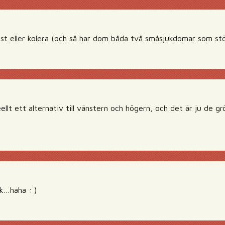
st eller kolera (och så har dom båda två småsjukdomar som st
ellt ett alternativ till vänstern och högern, och det är ju de grö
sk…haha : )