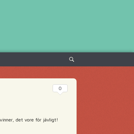
Sök
efter:
0
inner, det vore för jävligt!