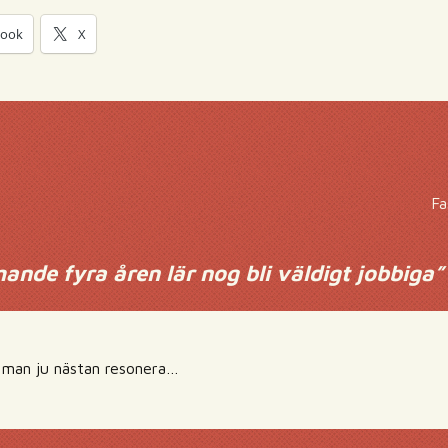
book
X
Fa
nde fyra åren lär nog bli väldigt jobbiga
”
 man ju nästan resonera…