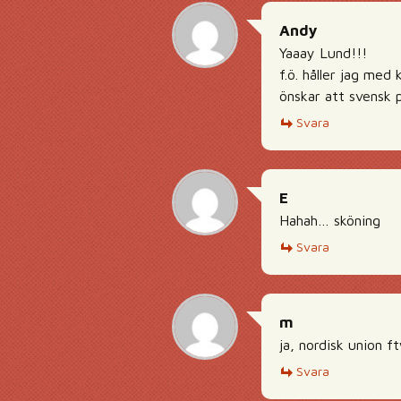
Andy
Yaaay Lund!!!
f.ö. håller jag med 
önskar att svensk p
Svara
E
Hahah… sköning
Svara
m
ja, nordisk union f
Svara