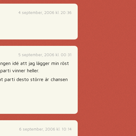
4 september, 2006 kl. 20:36
5 september, 2006 kl. 00:31
ingen idé att jag lägger min röst
arti vinner heller.
at parti desto större är chansen
6 september, 2006 kl. 10:14