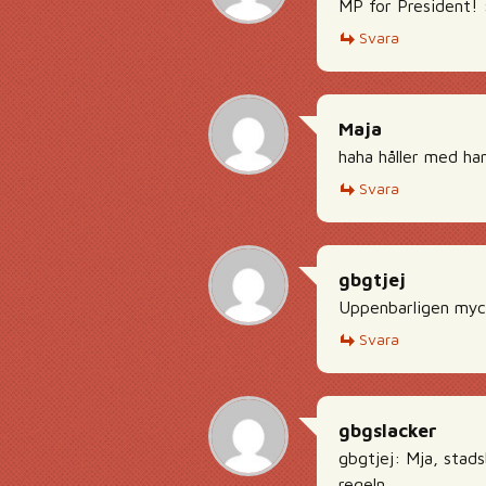
MP for President! 
Svara
Maja
haha håller med ha
Svara
gbgtjej
Uppenbarligen myck
Svara
gbgslacker
gbgtjej: Mja, stads
regeln.