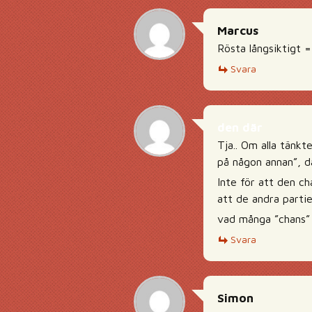
Marcus
Rösta långsiktigt =
Svara
den där
Tja.. Om alla tänkt
på någon annan”, då
Inte för att den ch
att de andra parti
vad många ”chans” 
Svara
Simon