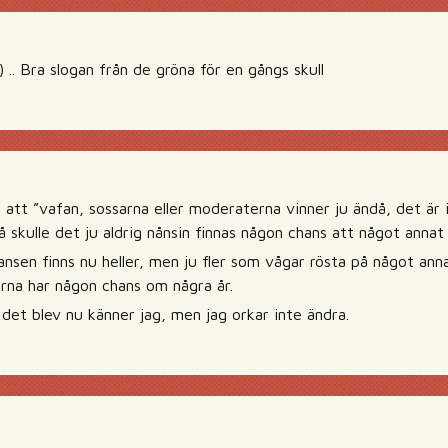
) .. Bra slogan från de gröna för en gångs skull
e att ”vafan, sossarna eller moderaterna vinner ju ändå, det är 
 skulle det ju aldrig nånsin finnas någon chans att något annat p
ansen finns nu heller, men ju fler som vågar rösta på något ann
erna har någon chans om några år.
det blev nu känner jag, men jag orkar inte ändra.