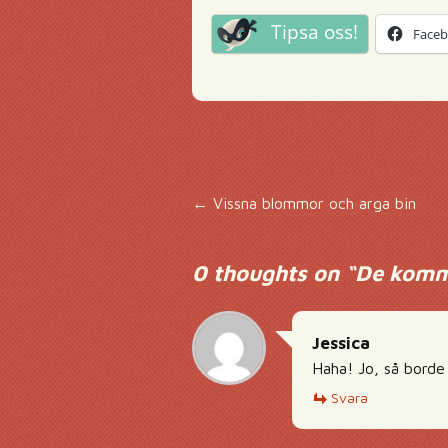
Tipsa oss!
Face
Inläggsnavigering
←
Vissna blommor och arga bin
0 thoughts on “
De komma
Jessica
Haha! Jo, så borde
Svara