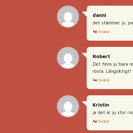
danni
det stämmer ju. pe
Svara
Robert
Det finns ju bara re
rösta. Långsiktigt!
Svara
Kristin
ja det är ju stor ri
Svara