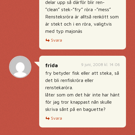
delar upp så därför blir ren-
”clean” stek-”fry” röra -”mess”
Rensteksröra är alltså renkött som
är stekt och i en röra, valigtvis
med typ majonäs
Svara
9 juni, 2008 kl. 14:06
frida
fry betyder fisk eller att steka, så
det bli renfiskröra eller
renstekaröra.
låter som om det här inte har hänt
för jag tror knappast nån skulle
skriva sånt på en baguette?
Svara