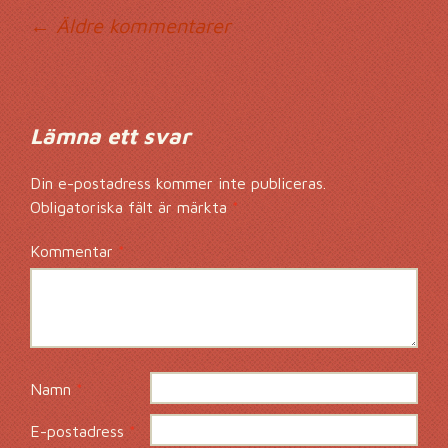
Kommentarsnavig
← Äldre kommentarer
Lämna ett svar
Din e-postadress kommer inte publiceras.
Obligatoriska fält är märkta
*
Kommentar
*
Namn
*
E-postadress
*