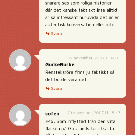
snarare ses som roliga historier
där det kanske faktiskt inte alltid
är så intressant huruvida det är en
autentisk konversation eller inte.
Svara
29 november, 2007 kl. 14:31
GurkeBurke
Rensteksröra finns ju faktiskt så
det borde vara det.
Svara
29 november, 2007 kl. 15:47
sofen
#46: Som inflyttad från den vita
fläcken på Götalands turistkarta