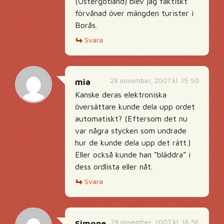
(Östergötland) blev jag faktiskt
förvånad över mängden turister i
Borås.
Svara
29 november, 2007 kl. 15:50
mia
Kanske deras elektroniska
översättare kunde dela upp ordet
automatiskt? (Eftersom det nu
var några stycken som undrade
hur de kunde dela upp det rätt.)
Eller också kunde han ”bläddra” i
dess ordlista eller nåt.
Svara
29 november, 2007 kl. 16:56
Simone