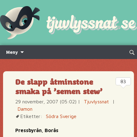
Hoppa
Sök
Meny
till
efte
innehåll
De slapp åtminstone
83
smaka på ’semen stew’
29 november, 2007 (05:02)
|
Tjuvlyssnat
|
Damon
Etiketter:
Södra Sverige
Pressbyrån, Borås