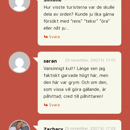
Hur visste turisterna var de skulle
dela av orden? Kunde ju lika gärna
försökt med ”rens” ”teksr” ”öra”
eller nåt ju…
Svara
29 november, 2007 kl. 17:01
saran
Vansinnigt kul!! Länge sen jag
faktiskt garvade högt här, men
den här var grym. Och om den,
som vissa vill göra gällande, är
påhittad; cred till påhittaren!
Svara
29 november, 2007 kl. 17:03
Zachary