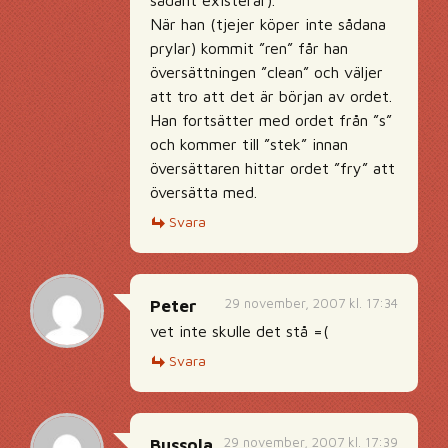
sådant existerar).
När han (tjejer köper inte sådana
prylar) kommit ”ren” får han
översättningen ”clean” och väljer
att tro att det är början av ordet.
Han fortsätter med ordet från ”s”
och kommer till ”stek” innan
översättaren hittar ordet ”fry” att
översätta med.
Svara
29 november, 2007 kl. 17:34
Peter
vet inte skulle det stå =(
Svara
29 november, 2007 kl. 17:39
Bussola