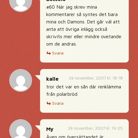
#60 När jag skrev mina
kommentarer så syntes det bara
mina och Damons. Det går väl att
anta att övriga inlägg också
skrivits mer eller mindre ovetande
om de andras.
Svara
29 november, 2007 kl. 18:18
kalle
tror det var en sån där renklämma
från polarbröd.
Svara
29 november, 2007 kl. 19:05
My
Även om översättandet är