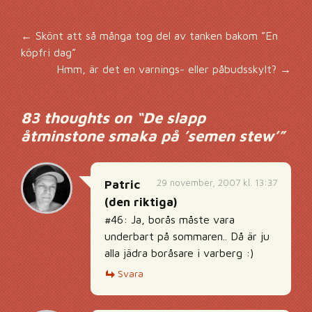
Inläggsnavigering
←
Skönt att så många tog del av tanken bakom ”En
köpfri dag”
Hmm, är det en varnings- eller påbudsskylt?
→
83 thoughts on “
De slapp
åtminstone smaka på ’semen stew’
”
29 november, 2007 kl. 13:37
Patric
(den riktiga)
#46: Ja, borås måste vara
underbart på sommaren.. Då är ju
alla jädra boråsare i varberg :)
Svara