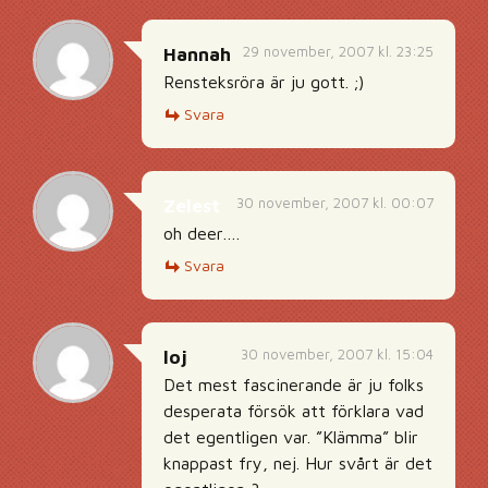
29 november, 2007 kl. 23:25
Hannah
Rensteksröra är ju gott. ;)
Svara
30 november, 2007 kl. 00:07
Zelest
oh deer….
Svara
30 november, 2007 kl. 15:04
loj
Det mest fascinerande är ju folks
desperata försök att förklara vad
det egentligen var. ”Klämma” blir
knappast fry, nej. Hur svårt är det