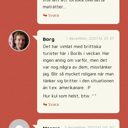
maträtter…
Svara
1 december, 2007 kl. 01:37
Borg
Det har vimlat med brittiska
turister här i Borås i veckan. Har
ingen aning om varför, men det
var nog några av dem, misstänker
jag. Blir så mycket roligare när man
tänker sig britter i den situationen
än t.ex. amerikanare. :P
Hur kul som helst, btw. ^^
Svara
3 december, 2007 kl. 00:30