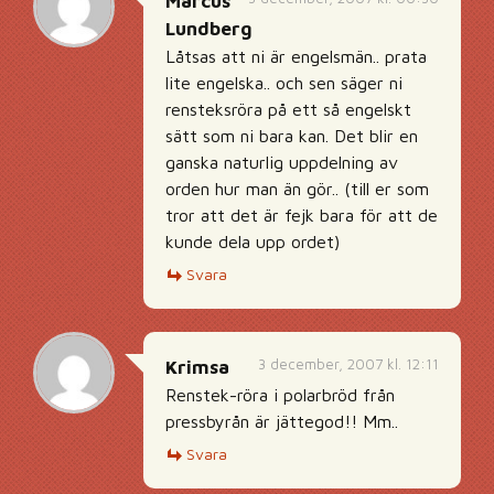
Marcus
Lundberg
Låtsas att ni är engelsmän.. prata
lite engelska.. och sen säger ni
rensteksröra på ett så engelskt
sätt som ni bara kan. Det blir en
ganska naturlig uppdelning av
orden hur man än gör.. (till er som
tror att det är fejk bara för att de
kunde dela upp ordet)
Svara
3 december, 2007 kl. 12:11
Krimsa
Renstek-röra i polarbröd från
pressbyrån är jättegod!! Mm..
Svara