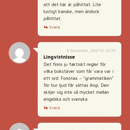
att det här är påhittat. Lite
lustigt kanske, men ändock
påhittat.
Svara
9 december, 2007 kl. 23:25
Lingvistnisse
Det finns ju faktiskt regler för
vilka bokstäver som får vara var i
ett ord. Fonotax – ”grammatiken”
för hur ljud får sättas ihop. Den
skiljer sig inte så mycket mellan
engelska och svenska.
Svara