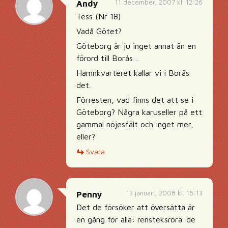
11 december, 2007 kl. 12:26
Andy
Tess (Nr 18)
Vadå Götet?
Göteborg är ju inget annat än en
förord till Borås…
Hamnkvarteret kallar vi i Borås
det.
Förresten, vad finns det att se i
Göteborg? Några karuseller på ett
gammal nöjesfält och inget mer,
eller?
Svara
13 januari, 2008 kl. 16:13
Penny
Det de försöker att översätta är
en gång för alla: rensteksröra. de