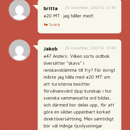
29 november, 2007 kl. 13:39
britta
#20 MT: jag håller med!
Svara
29 november, 2007 kl. 13:49
Jakob
#47 Anders: Vilken sorts ordbok
översätter ”skavs” i
renskavsklämma till fry? För övrigt
måste jag hålla med #20 MT om
att turisterna besitter
förvånansvärd djup kunskap i hur
svenska sammansatta ord bildas,
och därmed bor delas upp, för att
göra en sådan uppenbart korkad
direktöversättning. Men samtidigt
bör väl många tjuvlyssningar