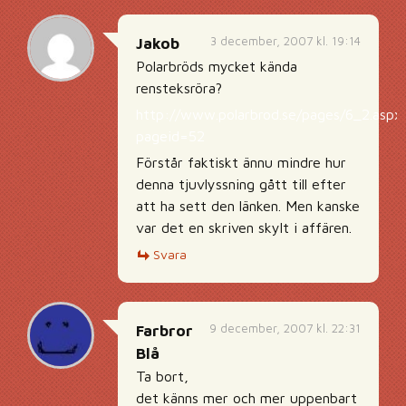
3 december, 2007 kl. 19:14
Jakob
Polarbröds mycket kända
rensteksröra?
http://www.polarbrod.se/pages/6_2.aspx
pageid=52
Förstår faktiskt ännu mindre hur
denna tjuvlyssning gått till efter
att ha sett den länken. Men kanske
var det en skriven skylt i affären.
Svara
9 december, 2007 kl. 22:31
Farbror
Blå
Ta bort,
det känns mer och mer uppenbart