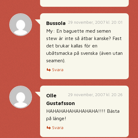
29 november, 2007 kl. 20:01
Bussola
My: En baguette med semen
stew är inte så ätbar kanske? Fast
det brukar kallas för en
ubåtsmacka på svenska (även utan
seamen).
Svara
29 november, 2007 kl. 20:26
Olle
Gustafsson
HAHAHAHAHAHAHAHA!!!! Bästa
på länge!
Svara