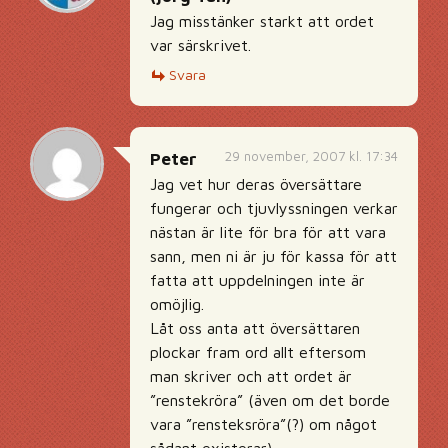
Jag misstänker starkt att ordet
var särskrivet.
Svara
29 november, 2007 kl. 17:34
Peter
Jag vet hur deras översättare
fungerar och tjuvlyssningen verkar
nästan är lite för bra för att vara
sann, men ni är ju för kassa för att
fatta att uppdelningen inte är
omöjlig.
Låt oss anta att översättaren
plockar fram ord allt eftersom
man skriver och att ordet är
”renstekröra” (även om det borde
vara ”rensteksröra”(?) om något