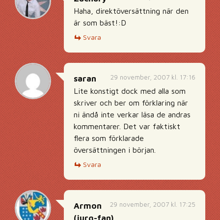
Haha, direktöversättning när den
är som bäst!:D
Svara
29 november, 2007 kl. 17:16
saran
Lite konstigt dock med alla som
skriver och ber om förklaring när
ni ändå inte verkar läsa de andras
kommentarer. Det var faktiskt
flera som förklarade
översättningen i början.
Svara
29 november, 2007 kl. 17:25
Armon
(jurg-fan)