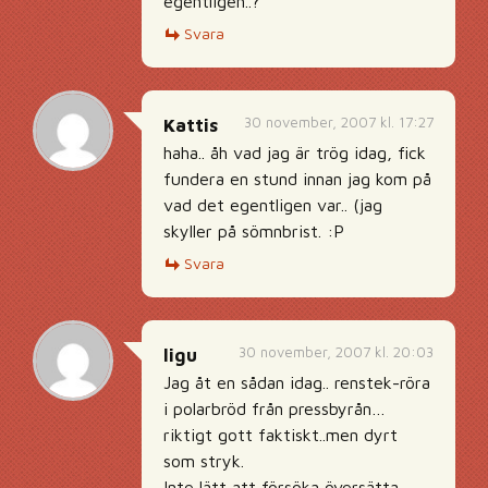
egentligen..?
Svara
30 november, 2007 kl. 17:27
Kattis
haha.. åh vad jag är trög idag, fick
fundera en stund innan jag kom på
vad det egentligen var.. (jag
skyller på sömnbrist. :P
Svara
30 november, 2007 kl. 20:03
ligu
Jag åt en sådan idag.. renstek-röra
i polarbröd från pressbyrån…
riktigt gott faktiskt..men dyrt
som stryk.
Inte lätt att försöka översätta