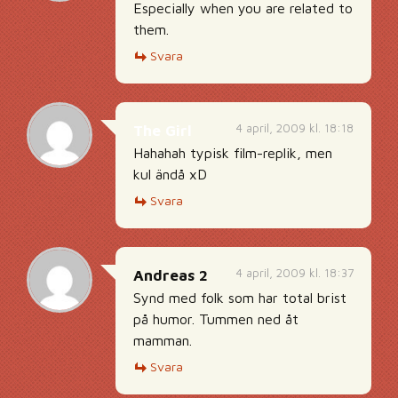
Especially when you are related to
them.
Svara
4 april, 2009 kl. 18:18
The Girl
Hahahah typisk film-replik, men
kul ändå xD
Svara
4 april, 2009 kl. 18:37
Andreas 2
Synd med folk som har total brist
på humor. Tummen ned åt
mamman.
Svara