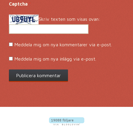
Captcha
*
Skriv texten som visas ovan:
Meddela mig om nya kommentarer via e-post.
Meddela mig om nya inlägg via e-post.