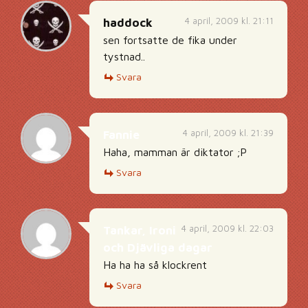
4 april, 2009 kl. 21:11
haddock
sen fortsatte de fika under
tystnad..
Svara
4 april, 2009 kl. 21:39
Fannie
Haha, mamman är diktator ;P
Svara
4 april, 2009 kl. 22:03
Tankar, Ironi
och Djävliga dagar
Ha ha ha så klockrent
Svara