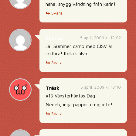
haha, snygg vändning från karln!
Svara
5 april, 2009 kl. 12:02
Shahin
Ja! Summer camp med CISV är
skitbra! Kolla själva!
Svara
5 april, 2009 kl. 13:10
Träsk
#13 Vänsterhäntas Dag:
Neeeh, inga pappor i mig inte!
Svara