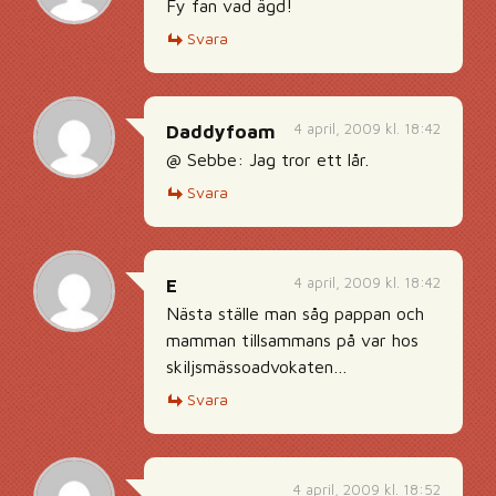
Fy fan vad ägd!
Svara
4 april, 2009 kl. 18:42
Daddyfoam
@ Sebbe: Jag tror ett lår.
Svara
4 april, 2009 kl. 18:42
E
Nästa ställe man såg pappan och
mamman tillsammans på var hos
skiljsmässoadvokaten…
Svara
4 april, 2009 kl. 18:52