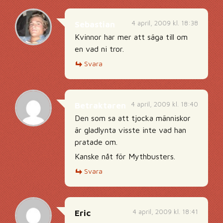
4 april, 2009 kl. 18:38
Sebastian
Kvinnor har mer att säga till om
en vad ni tror.
Svara
4 april, 2009 kl. 18:40
Betraktaren
Den som sa att tjocka människor
är gladlynta visste inte vad han
pratade om.
Kanske nåt för Mythbusters.
Svara
4 april, 2009 kl. 18:41
Eric