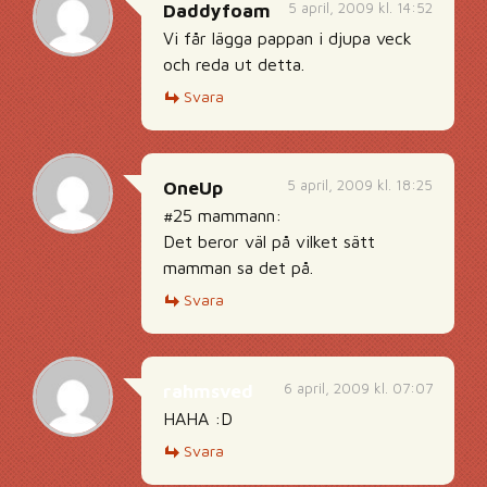
5 april, 2009 kl. 14:52
Daddyfoam
Vi får lägga pappan i djupa veck
och reda ut detta.
Svara
5 april, 2009 kl. 18:25
OneUp
#25 mammann:
Det beror väl på vilket sätt
mamman sa det på.
Svara
6 april, 2009 kl. 07:07
rahmsved
HAHA :D
Svara