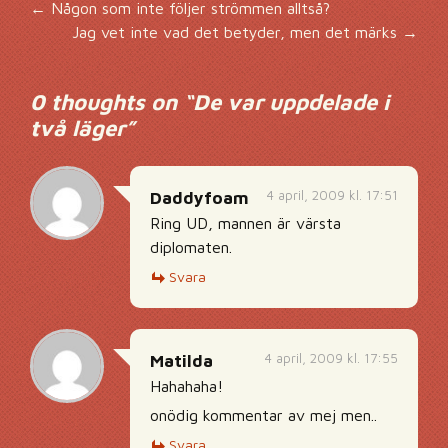
Inläggsnavigering
←
Någon som inte följer strömmen alltså?
Jag vet inte vad det betyder, men det märks
→
0 thoughts on “
De var uppdelade i
två läger
”
4 april, 2009 kl. 17:51
Daddyfoam
Ring UD, mannen är värsta
diplomaten.
Svara
4 april, 2009 kl. 17:55
Matilda
Hahahaha!
onödig kommentar av mej men..
Svara