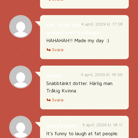
4 april, 2009 kl. 17:58
Em, 15 år och
gravid med tvillingar.
HAHAHAH!! Made my day :)
Svara
4 april, 2009 kl. 18:06
nohlin
Snabbtänkt dotter. Härlig man.
Tråkig Kvinna.
Svara
4 april, 2009 kl. 18:11
HairySwede
It’s funny to laugh at fat people.