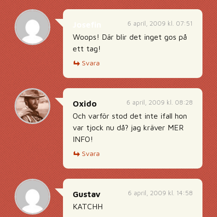
6 april, 2009 kl. 07:51
Josefin
Woops! Där blir det inget gos på
ett tag!
Svara
6 april, 2009 kl. 08:28
Oxido
Och varför stod det inte ifall hon
var tjock nu då? jag kräver MER
INFO!
Svara
6 april, 2009 kl. 14:58
Gustav
KATCHH