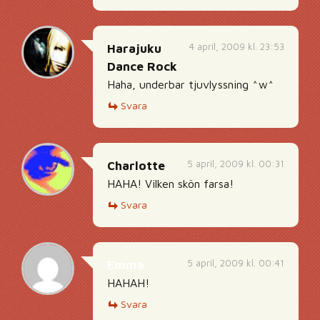
4 april, 2009 kl. 23:53
Harajuku
Dance Rock
Haha, underbar tjuvlyssning ^w^
Svara
5 april, 2009 kl. 00:31
Charlotte
HAHA! Vilken skön farsa!
Svara
5 april, 2009 kl. 00:41
Emma
HAHAH!
Svara