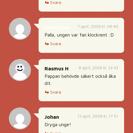
Svara
7 april, 2009 kl. 08:40
choquitaa
Palla, ungen var fan klockrent :D
Svara
8 april, 2009 kl. 23:43
Rasmus H
Pappan behövde säkert också åka
dit.
Svara
13 april, 2009 kl. 17:51
Johan
Dryga unge!