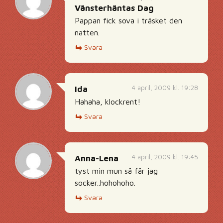
Vänsterhäntas Dag
Pappan fick sova i träsket den
natten.
Svara
4 april, 2009 kl. 19:28
Ida
Hahaha, klockrent!
Svara
4 april, 2009 kl. 19:45
Anna-Lena
tyst min mun så får jag
socker..hohohoho.
Svara