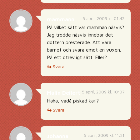
5 april, 2009 kl. 01:42
mammann
På vilket sätt var mamman näsvis?
Jag trodde näsvis innebar det
dottern presterade. Att vara
barnet och svara emot en vuxen.
På ett otrevligt sätt. Eller?
Svara
5 april, 2009 kl. 10:07
Malin Deilert
Haha, vadå piskad karl?
Svara
5 april, 2009 kl. 11:21
Johanna