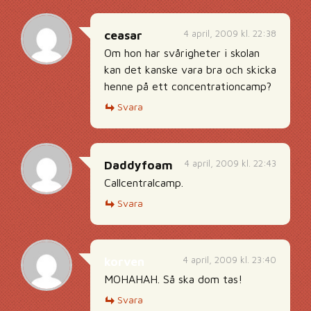
4 april, 2009 kl. 22:38
ceasar
Om hon har svårigheter i skolan
kan det kanske vara bra och skicka
henne på ett concentrationcamp?
Svara
4 april, 2009 kl. 22:43
Daddyfoam
Callcentralcamp.
Svara
4 april, 2009 kl. 23:40
korven
MOHAHAH. Så ska dom tas!
Svara