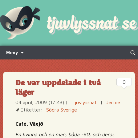
Hoppa
Sök
Meny
till
efte
innehåll
De var uppdelade i två
0
läger
04 april, 2009 (17:43)
|
Tjuvlyssnat
|
Jennie
Etiketter:
Södra Sverige
Café, Växjö
En kvinna och en man, båda ~50, och deras