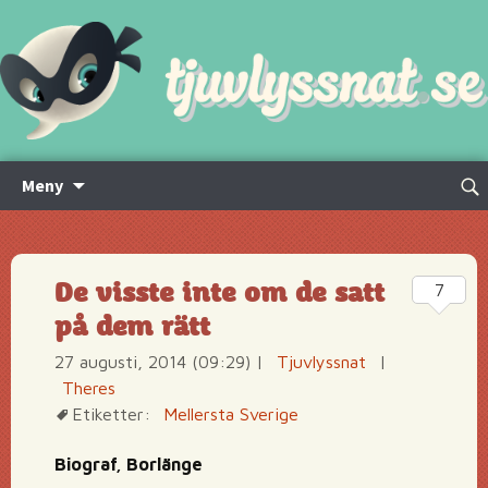
Hoppa
Sök
Meny
till
efte
innehåll
De visste inte om de satt
7
på dem rätt
27 augusti, 2014 (09:29)
|
Tjuvlyssnat
|
Theres
Etiketter:
Mellersta Sverige
Biograf, Borlänge