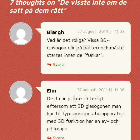
7 thoughts on “
De visste inte om de
satt på dem rätt
”
27 augusti, 2014 kl. 11:33
Blargh
Vad är det roliga? Vissa 3D-
glasögon går på batteri och måste
startas innan de ”funkar”.
Svara
27 augusti, 2014 kl. 11:36
Elin
Detta är ju inte så tokigt
eftersom att 3D glasögonen man
har till typ samsungs tv-apparater
med 3D funktion har en av- och
på-knapp
Svara