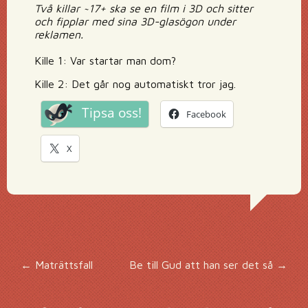
Två killar ~17+ ska se en film i 3D och sitter
och fipplar med sina 3D-glasögon under
reklamen.
Kille 1: Var startar man dom?
Kille 2: Det går nog automatiskt tror jag.
Tipsa oss!
Facebook
X
Inläggsnavigering
←
Maträttsfall
Be till Gud att han ser det så
→