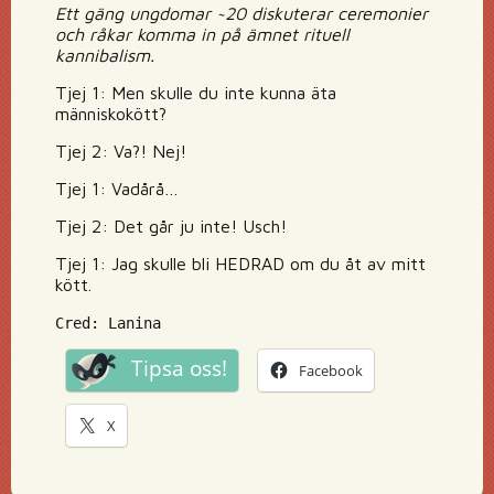
Ett gäng ungdomar ~20 diskuterar ceremonier
och råkar komma in på ämnet rituell
kannibalism.
Tjej 1: Men skulle du inte kunna äta
människokött?
Tjej 2: Va?! Nej!
Tjej 1: Vadårå…
Tjej 2: Det går ju inte! Usch!
Tjej 1: Jag skulle bli HEDRAD om du åt av mitt
kött.
Cred: Lanina
Tipsa oss!
Facebook
X