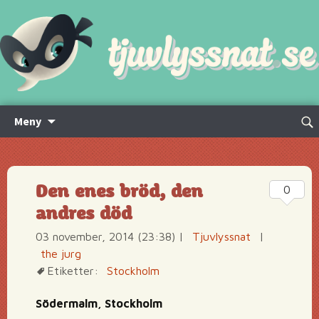
Hoppa
Sök
Meny
till
efte
innehåll
Den enes bröd, den
0
andres död
03 november, 2014 (23:38)
|
Tjuvlyssnat
|
the jurg
Etiketter:
Stockholm
Södermalm, Stockholm