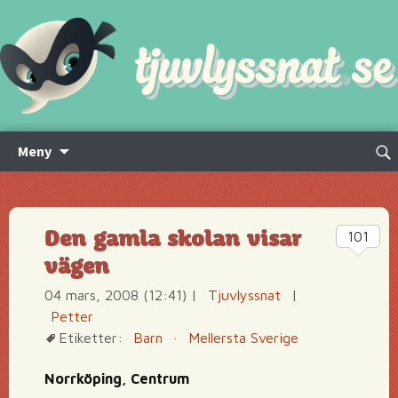
Hoppa
Sök
Meny
till
efte
innehåll
Den gamla skolan visar
101
vägen
04 mars, 2008 (12:41)
|
Tjuvlyssnat
|
Petter
Etiketter:
Barn
·
Mellersta Sverige
Norrköping, Centrum