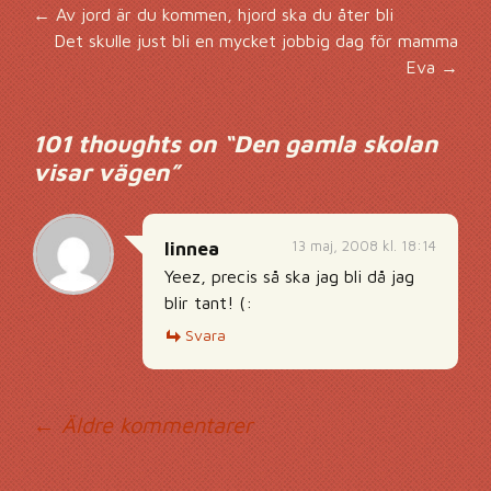
Inläggsnavigering
←
Av jord är du kommen, hjord ska du åter bli
Det skulle just bli en mycket jobbig dag för mamma
Eva
→
101 thoughts on “
Den gamla skolan
visar vägen
”
13 maj, 2008 kl. 18:14
linnea
Yeez, precis så ska jag bli då jag
blir tant! (:
Svara
Kommentarsnavig
← Äldre kommentarer