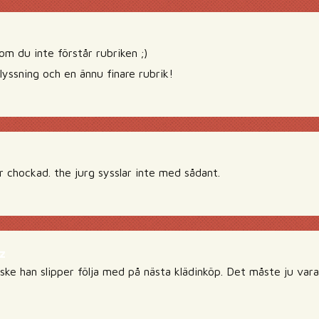
 om du inte förstår rubriken ;)
vlyssning och en ännu finare rubrik!
r chockad. the jurg sysslar inte med sådant.
z
nske han slipper följa med på nästa klädinköp. Det måste ju var