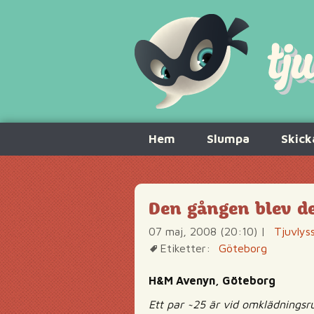
Hoppa
Hem
Slumpa
Skick
till
innehåll
Den gången blev de
07 maj, 2008 (20:10)
|
Tjuvlys
Etiketter:
Göteborg
H&M Avenyn, Göteborg
Ett par ~25 är vid omklädningsru