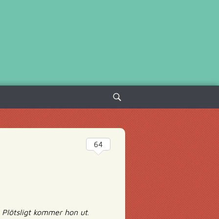
Sök
efter:
64
. Plötsligt kommer hon ut
.