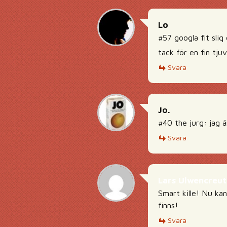
Lo
#57 googla fit sliq
tack för en fin tju
Svara
Jo.
#40 the jurg: jag ä
Svara
Lars Ulwencreut
Smart kille! Nu ka
finns!
Svara