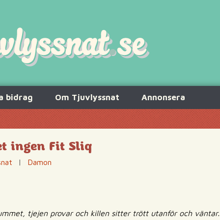
a bidrag
Om Tjuvlyssnat
Annonsera
t ingen Fit Sliq
snat
|
Damon
mmet, tjejen provar och killen sitter trött utanför och väntar