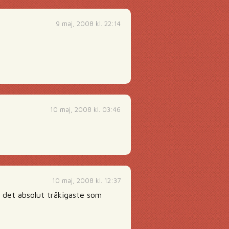
9 maj, 2008 kl. 22:14
10 maj, 2008 kl. 03:46
10 maj, 2008 kl. 12:37
a det absolut tråkigaste som