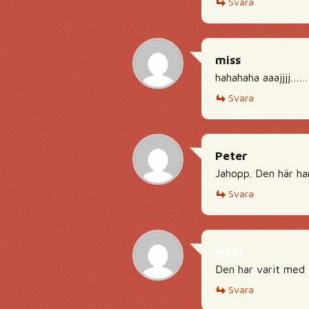
Svara
miss
hahahaha aaajjjj……
Svara
Peter
Jahopp. Den här har
Svara
nikki
Den har varit med
Svara