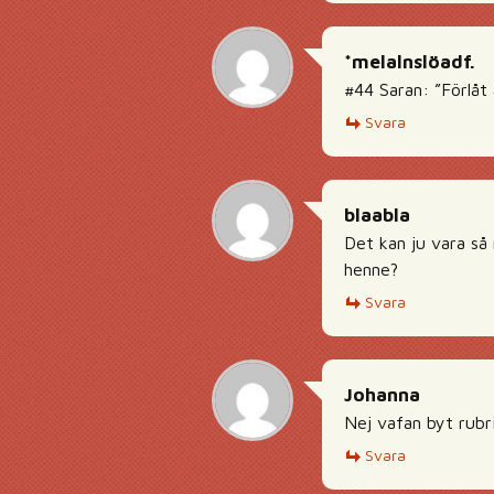
*melalnslöadf.
#44 Saran: ”Förlåt
Svara
blaabla
Det kan ju vara så 
henne?
Svara
Johanna
Nej vafan byt rubri
Svara