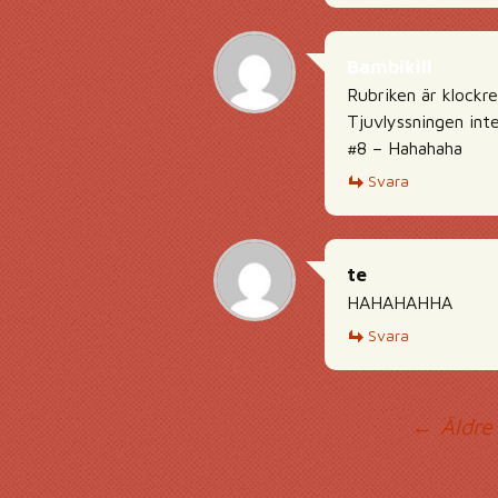
Bambikill
Rubriken är klockr
Tjuvlyssningen inte
#8 – Hahahaha
Svara
te
HAHAHAHHA
Svara
Ko
← Äldre