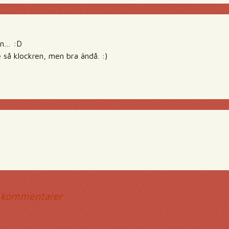
en… :D
 så klockren, men bra ändå. :)
mmentarsnavigerin
 kommentarer