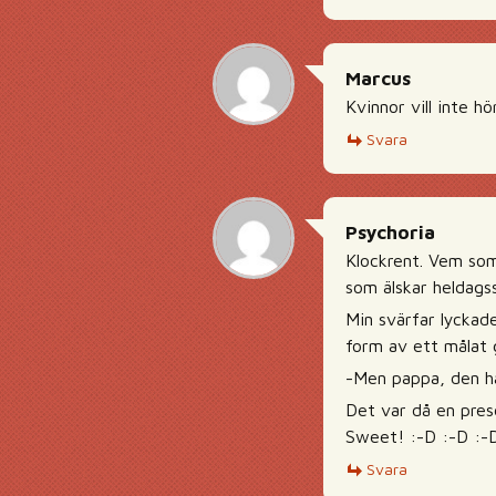
Marcus
Kvinnor vill inte 
Svara
Psychoria
Klockrent. Vem som
som älskar heldags
Min svärfar lyckade
form av ett målat g
-Men pappa, den ha
Det var då en pres
Sweet! :-D :-D :-
Svara