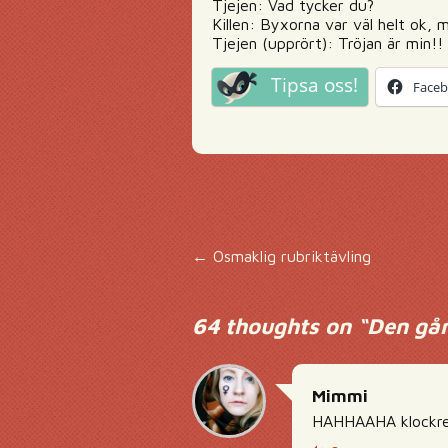
Tjejen: Vad tycker du?
Killen: Byxorna var väl helt ok, 
Tjejen (upprört): Tröjan är min!!
Tipsa oss!
Face
Inläggsnavigering
←
Osmaklig rubriktävling
64 thoughts on “
Den gån
Mimmi
HAHHAAHA klockre