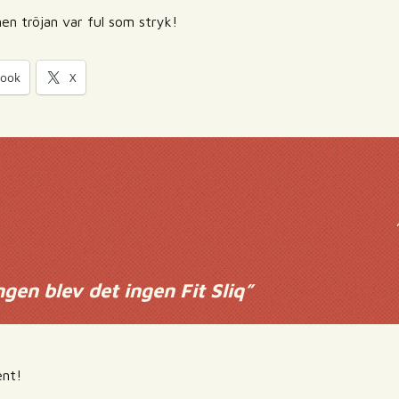
men tröjan var ful som stryk!
book
X
gen blev det ingen Fit Sliq
”
nt!