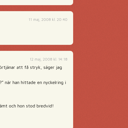
11 maj, 2008 kl. 20:40
12 maj, 2008 kl. 14:18
tjänar att få stryk, säger jag
” när han hittade en nyckelring i
jämt och hon stod bredvid!