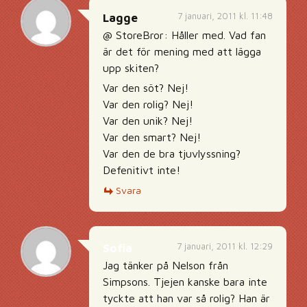
7 januari, 2011 kl. 11:48
Lagge
@ StoreBror: Håller med. Vad fan
är det för mening med att lägga
upp skiten?
Var den söt? Nej!
Var den rolig? Nej!
Var den unik? Nej!
Var den smart? Nej!
Var den de bra tjuvlyssning?
Defenitivt inte!
Svara
7 januari, 2011 kl. 12:29
Sofia
Jag tänker på Nelson från
Simpsons. Tjejen kanske bara inte
tyckte att han var så rolig? Han är