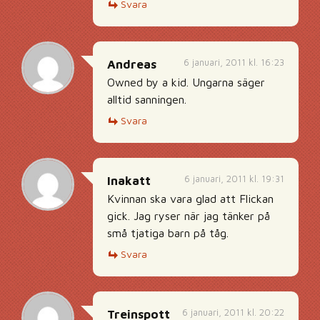
Svara
6 januari, 2011 kl. 16:23
Andreas
Owned by a kid. Ungarna säger
alltid sanningen.
Svara
6 januari, 2011 kl. 19:31
Inakatt
Kvinnan ska vara glad att Flickan
gick. Jag ryser när jag tänker på
små tjatiga barn på tåg.
Svara
6 januari, 2011 kl. 20:22
Treinspott