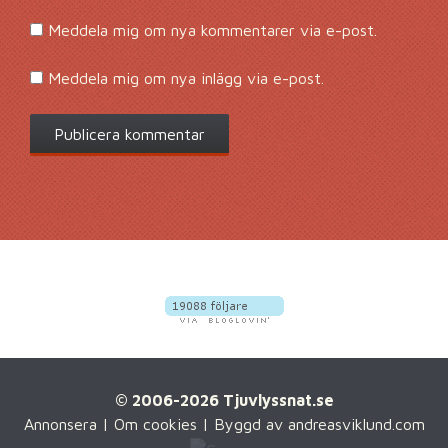
Meddela mig om nya kommentarer via e-post.
Meddela mig om nya inlägg via e-post.
© 2006-2026 Tjuvlyssnat.se
Annonsera
|
Om cookies
| Byggd av
andreasviklund.com