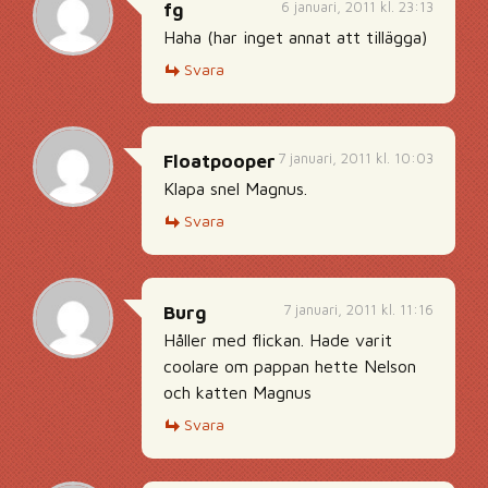
6 januari, 2011 kl. 23:13
fg
Haha (har inget annat att tillägga)
Svara
7 januari, 2011 kl. 10:03
Floatpooper
Klapa snel Magnus.
Svara
7 januari, 2011 kl. 11:16
Burg
Håller med flickan. Hade varit
coolare om pappan hette Nelson
och katten Magnus
Svara