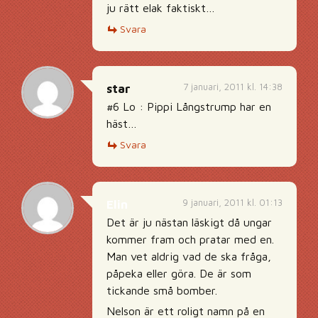
ju rätt elak faktiskt…
Svara
7 januari, 2011 kl. 14:38
star
#6 Lo : Pippi Långstrump har en
häst…
Svara
9 januari, 2011 kl. 01:13
Elin
Det är ju nästan läskigt då ungar
kommer fram och pratar med en.
Man vet aldrig vad de ska fråga,
påpeka eller göra. De är som
tickande små bomber.
Nelson är ett roligt namn på en