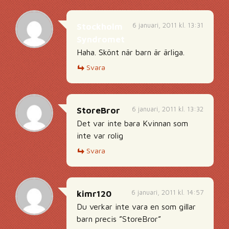
6 januari, 2011 kl. 13:31
Stockholm
Syndromet
Haha. Skönt när barn är ärliga.
Svara
6 januari, 2011 kl. 13:32
StoreBror
Det var inte bara Kvinnan som
inte var rolig
Svara
6 januari, 2011 kl. 14:57
kimr120
Du verkar inte vara en som gillar
barn precis ”StoreBror”