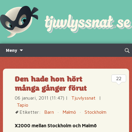
Hoppa
Sök
Meny
till
efte
innehåll
Den hade hon hört
22
många gånger förut
06 januari, 2011 (11:47)
|
Tjuvlyssnat
|
Tapio
Etiketter:
Barn
·
Malmö
·
Stockholm
X2000 mellan Stockholm och Malmö