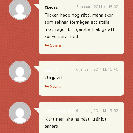
6 januari, 2011 kl. 15:32
David
Flickan hade nog rätt, människor
som saknar förmågan att ställa
motfrågor blir ganska tråkiga att
konversera med.
Svara
6 januari, 2011 kl. 15:46
KAJ ♥
Ungjävel…
Svara
6 januari, 2011 kl. 15:52
utförsäkrad
Klart man ska ha häst. tråkigt
annars