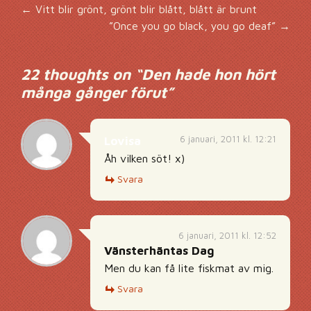
Inläggsnavigering
←
Vitt blir grönt, grönt blir blått, blått är brunt
”Once you go black, you go deaf”
→
22 thoughts on “
Den hade hon hört
många gånger förut
”
6 januari, 2011 kl. 12:21
Lovisa
Åh vilken söt! x)
Svara
6 januari, 2011 kl. 12:52
Vänsterhäntas Dag
Men du kan få lite fiskmat av mig.
Svara