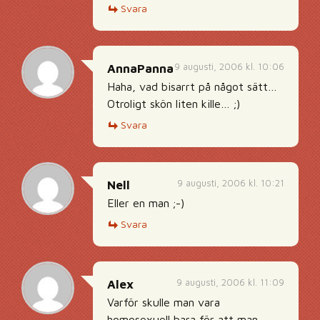
Svara
9 augusti, 2006 kl. 10:06
AnnaPanna
Haha, vad bisarrt på något sätt…
Otroligt skön liten kille… ;)
Svara
9 augusti, 2006 kl. 10:21
Nell
Eller en man ;-)
Svara
9 augusti, 2006 kl. 11:09
Alex
Varför skulle man vara
homosexuell bara för att man