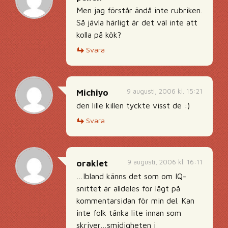
Men jag förstår ändå inte rubriken.
Så jävla härligt är det väl inte att
kolla på kök?
Svara
9 augusti, 2006 kl. 15:21
Michiyo
den lille killen tyckte visst de :)
Svara
9 augusti, 2006 kl. 16:11
oraklet
…Ibland känns det som om IQ-
snittet är alldeles för lågt på
kommentarsidan för min del. Kan
inte folk tänka lite innan som
skriver…smidigheten i