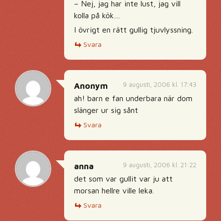
– Nej, jag har inte lust, jag vill
kolla på kök…
I övrigt en rätt gullig tjuvlyssning.
Svara
9 augusti, 2006 kl. 17:43
Anonym
ah! barn e fan underbara när dom
slänger ur sig sånt
Svara
9 augusti, 2006 kl. 21:22
anna
det som var gullit var ju att
morsan hellre ville leka.
Svara