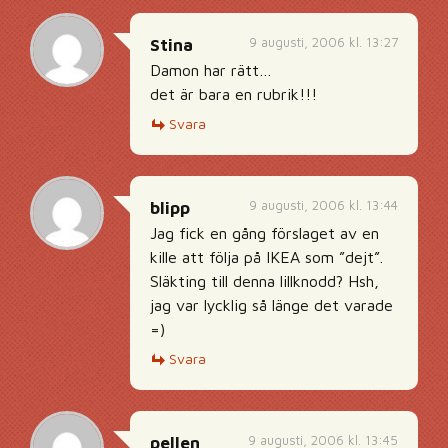
9 augusti, 2006 kl. 13:27
Stina
Damon har rätt…
det är bara en rubrik!!!
Svara
9 augusti, 2006 kl. 13:44
blipp
Jag fick en gång förslaget av en
kille att följa på IKEA som ”dejt”.
Släkting till denna lillknodd? Hsh,
jag var lycklig så länge det varade
=)
Svara
9 augusti, 2006 kl. 13:45
pellen