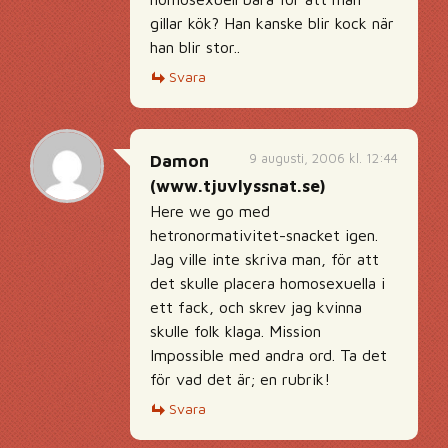
gillar kök? Han kanske blir kock när
han blir stor..
Svara
9 augusti, 2006 kl. 12:44
Damon
(www.tjuvlyssnat.se)
Here we go med
hetronormativitet-snacket igen.
Jag ville inte skriva man, för att
det skulle placera homosexuella i
ett fack, och skrev jag kvinna
skulle folk klaga. Mission
Impossible med andra ord. Ta det
för vad det är; en rubrik!
Svara