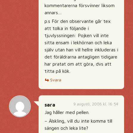
kommentarerna försvinner liksom
annars…
p.s För den observante går tex
att tolka in följande i
tjuvlyssningen: Pojken vill inte
sitta ensam i lekhörnan och leka
själv utan han vill hellre inkluderas i
det föräldrarna antagligen tidigare
har pratat om att göra, dvs att
titta på kök.
Svara
9 augusti, 2006 kl. 16:54
sara
Jag håller med pellen.
– Älskling, vill du inte komma till
sängen och leka lite?