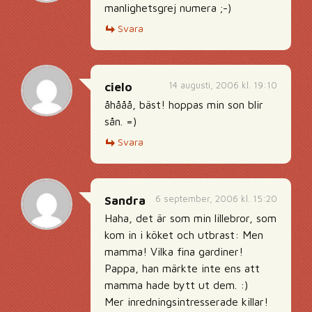
manlighetsgrej numera ;-)
Svara
14 augusti, 2006 kl. 19:10
cielo
åhååå, bäst! hoppas min son blir
sån. =)
Svara
6 september, 2006 kl. 15:20
Sandra
Haha, det är som min lillebror, som
kom in i köket och utbrast: Men
mamma! Vilka fina gardiner!
Pappa, han märkte inte ens att
mamma hade bytt ut dem. :)
Mer inredningsintresserade killar!