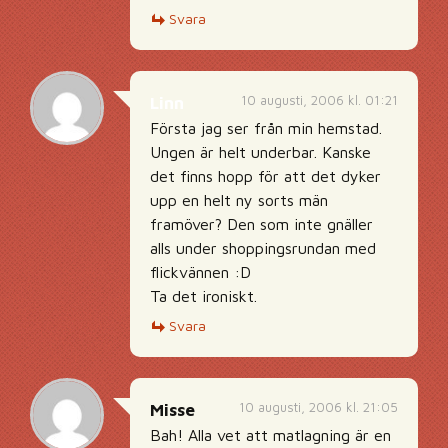
Svara
10 augusti, 2006 kl. 01:21
Linn
Första jag ser från min hemstad.
Ungen är helt underbar. Kanske
det finns hopp för att det dyker
upp en helt ny sorts män
framöver? Den som inte gnäller
alls under shoppingsrundan med
flickvännen :D
Ta det ironiskt.
Svara
10 augusti, 2006 kl. 21:05
Misse
Bah! Alla vet att matlagning är en