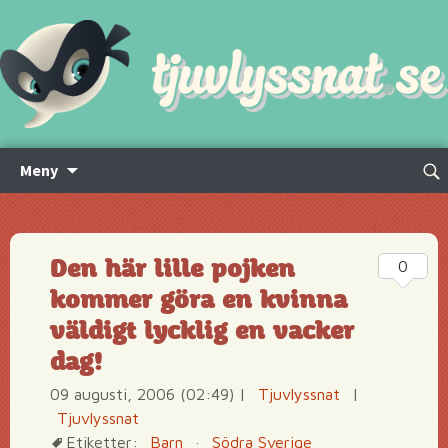
Hoppa
Sök
Meny
till
efte
innehåll
Den här lille pojken
0
kommer göra en kvinna
väldigt lycklig en vacker
dag!
09 augusti, 2006 (02:49)
|
Tjuvlyssnat
|
Tjuvlyssnat
Etiketter:
Barn
·
Södra Sverige