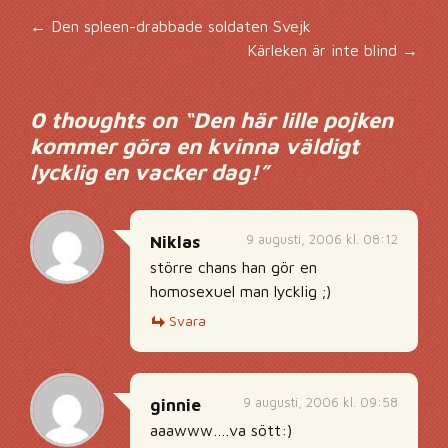
Inläggsnavigering
←
Den spleen-drabbade soldaten Svejk
Kärleken är inte blind
→
0 thoughts on “
Den här lille pojken
kommer göra en kvinna väldigt
lycklig en vacker dag!
”
9 augusti, 2006 kl. 08:12
Niklas
större chans han gör en
homosexuel man lycklig ;)
Svara
9 augusti, 2006 kl. 09:58
ginnie
aaawww….va sött:)