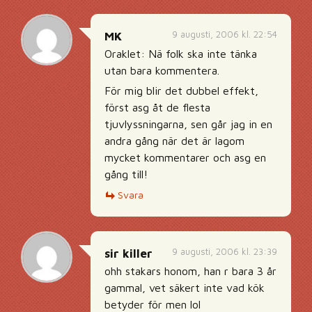
9 augusti, 2006 kl. 22:54
MK
Oraklet: Nä folk ska inte tänka
utan bara kommentera.
För mig blir det dubbel effekt,
först asg åt de flesta
tjuvlyssningarna, sen går jag in en
andra gång när det är lagom
mycket kommentarer och asg en
gång till!
Svara
9 augusti, 2006 kl. 23:39
sir killer
ohh stakars honom, han r bara 3 år
gammal, vet säkert inte vad kök
betyder för men lol