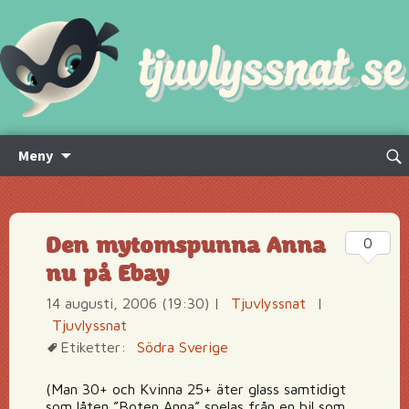
Hoppa
Sök
Meny
till
efte
innehåll
Den mytomspunna Anna
0
nu på Ebay
14 augusti, 2006 (19:30)
|
Tjuvlyssnat
|
Tjuvlyssnat
Etiketter:
Södra Sverige
(Man 30+ och Kvinna 25+ äter glass samtidigt
som låten ”Boten Anna” spelas från en bil som