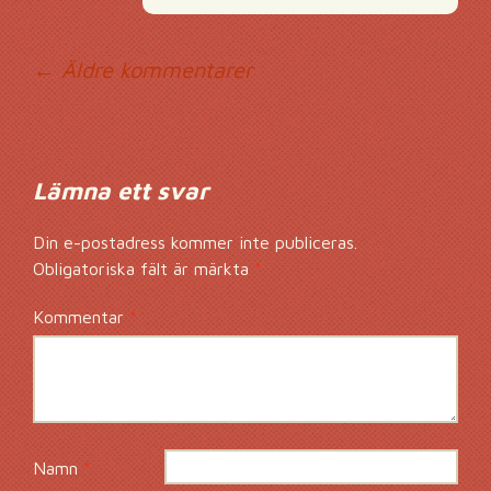
Kommentarsnavig
← Äldre kommentarer
Lämna ett svar
Din e-postadress kommer inte publiceras.
Obligatoriska fält är märkta
*
Kommentar
*
Namn
*