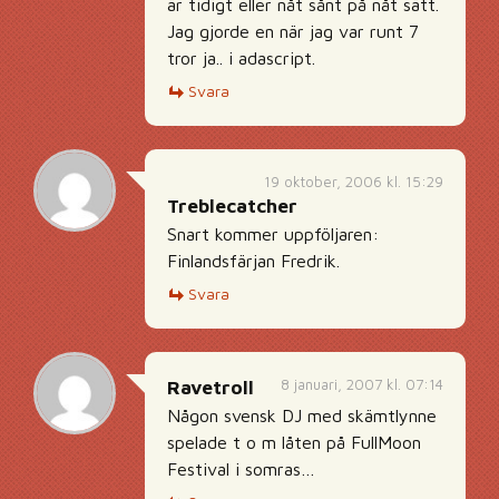
är tidigt eller nåt sånt på nåt sätt.
Jag gjorde en när jag var runt 7
tror ja.. i adascript.
Svara
19 oktober, 2006 kl. 15:29
Treblecatcher
Snart kommer uppföljaren:
Finlandsfärjan Fredrik.
Svara
8 januari, 2007 kl. 07:14
Ravetroll
Någon svensk DJ med skämtlynne
spelade t o m låten på FullMoon
Festival i somras…