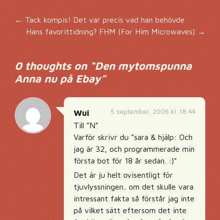
Inläggsnavigering
←
Tack kompis! Det var precis vad han behövde
Hans favorittidning? FHM (For Him Microwaves)
→
0 thoughts on “
Den mytomspunna
Anna nu på Ebay
”
5 september, 2006 kl. 18:44
Wui
Till ”N”
Varför skrivr du ”sara & hjälp: Och
jag är 32, och programmerade min
första bot för 18 år sedan. :)”
Det är ju helt ovisentligt för
tjuvlyssningen.. om det skulle vara
intressant fakta så förstår jag inte
på vilket sätt eftersom det inte