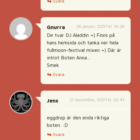
Svara
26 januari, 2007 kl. 16:26
Gnurra
De tvar DJ Aladdin =) Finns på
hans hemsida och tanka ner hela
fullmoon-festival mixen =) Där är
introt Boten Anna…
Smek
Svara
21 december, 2007 kl. 20:43
Jens
http://en.wikipedia.org/wiki/Eggdrop
eggdrop är den enda riktiga
boten. :D
Svara