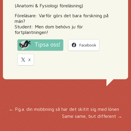
(Anatomi & Fysiologi föreläsning)
Föreläsare: Varför görs det bara forskning på
män?
Student: Men dom behövs ju för
fortplantningen!
Tipsa oss!
Facebook
X
Inläggsnavigering
←
P.g.a. din mobbning så har det skitit sig med lönen
Same same, but different
→