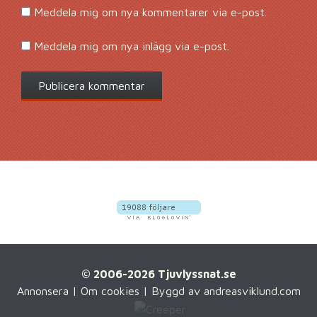
Meddela mig om nya kommentarer via e-post.
Meddela mig om nya inlägg via e-post.
© 2006-2026 Tjuvlyssnat.se
Annonsera
|
Om cookies
| Byggd av
andreasviklund.com