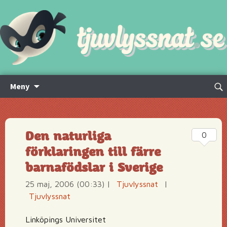
Hoppa
Sök
Meny
till
efte
innehåll
Den naturliga
0
förklaringen till färre
barnafödslar i Sverige
25 maj, 2006 (00:33)
|
Tjuvlyssnat
|
Tjuvlyssnat
Linköpings Universitet