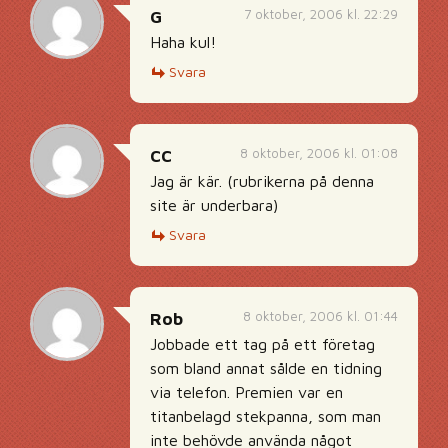
7 oktober, 2006 kl. 22:29
G
Haha kul!
Svara
8 oktober, 2006 kl. 01:08
CC
Jag är kär. (rubrikerna på denna
site är underbara)
Svara
8 oktober, 2006 kl. 01:44
Rob
Jobbade ett tag på ett företag
som bland annat sålde en tidning
via telefon. Premien var en
titanbelagd stekpanna, som man
inte behövde använda något