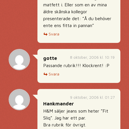
matfett i. Eller som en av mina
äldre skånska kollegor
presenterade det: ”Å du behöver
ente ens fitta in pannan”
Svara
8 oktober, 2006 kl. 10:19
gotte
Passande rubrik!!! Klockrent! :P
Svara
9 oktober, 2006 kl. 01:27
Hankmander
H&M säljer jeans som heter ”Fit
Sliq”. Jag har ett par.
Bra rubrik för övrigt.