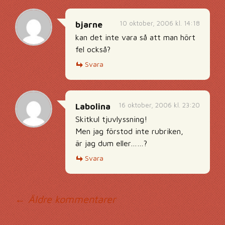
10 oktober, 2006 kl. 14:18
bjarne
kan det inte vara så att man hört
fel också?
Svara
16 oktober, 2006 kl. 23:20
Labolina
Skitkul tjuvlyssning!
Men jag förstod inte rubriken,
är jag dum eller……?
Svara
Kommentarsnavig
← Äldre kommentarer