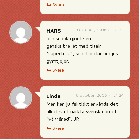
Svara
9 oktober, 2006 kl. 10:23
HARS
och snook gjorde en
ganska bra låt med titeln
”superfitta”, som handlar om just
gymtjejer.
Svara
9 oktober, 2006 kl. 21:24
Linda
Man kan ju faktiskt använda det
alldeles utmärkta svenska ordet
”vältränad”, JP.
Svara