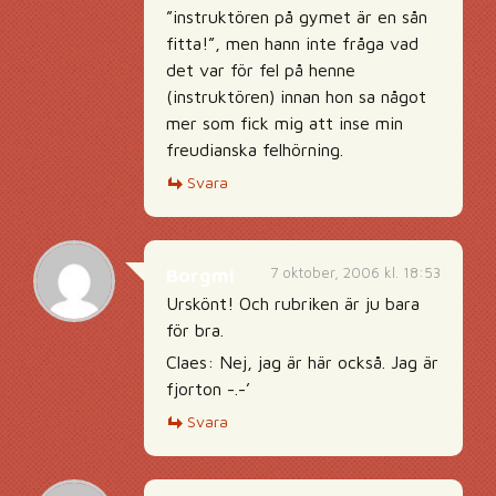
”instruktören på gymet är en sån
fitta!”, men hann inte fråga vad
det var för fel på henne
(instruktören) innan hon sa något
mer som fick mig att inse min
freudianska felhörning.
Svara
7 oktober, 2006 kl. 18:53
Borgmi
Urskönt! Och rubriken är ju bara
för bra.
Claes: Nej, jag är här också. Jag är
fjorton -.-’
Svara