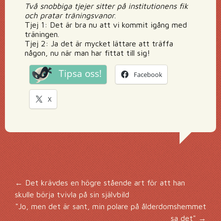
Två snobbiga tjejer sitter på institutionens fik
och pratar träningsvanor
.
Tjej 1: Det är bra nu att vi kommit igång med
träningen.
Tjej 2: Ja det är mycket lättare att träffa
någon, nu när man har fittat till sig!
Tipsa oss!
Facebook
X
Inläggsnavigering
←
Det krävdes en högre stående art för att han
skulle börja tvivla på sin självbild
"Jo, men det är sant, min polare på ålderdomshemmet
sa det"
→