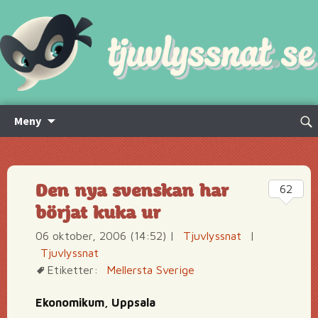
Hoppa
Sök
Meny
till
efte
innehåll
Den nya svenskan har
62
börjat kuka ur
06 oktober, 2006 (14:52)
|
Tjuvlyssnat
|
Tjuvlyssnat
Etiketter:
Mellersta Sverige
Ekonomikum, Uppsala