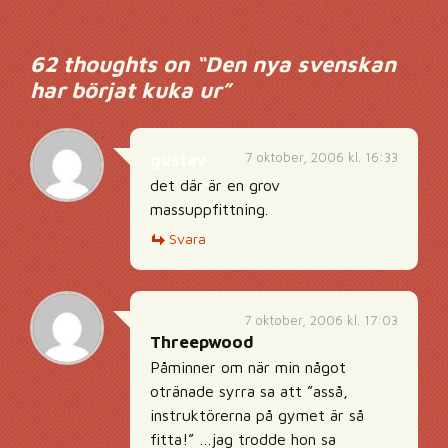
62 thoughts on “
Den nya svenskan
har börjat kuka ur
”
7 oktober, 2006 kl. 16:33
gustav
det där är en grov
massuppfittning.
Svara
7 oktober, 2006 kl. 17:03
Threepwood
Påminner om när min något
otränade syrra sa att ”asså,
instruktörerna på gymet är så
fitta!” …jag trodde hon sa