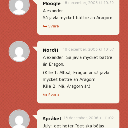
18 december, 2006 kl. 10:39
Moogle
Alexander:
Så jävla mycket bättre än Aragorn.
Svara
18 december, 2006 kl. 10:57
NordH
Alexander: Så jävla mycket bättre
än Eragon.
(Kille 1: Alltså, Eragon är så jävla
mycket bättre än Aragorn
Kille 2: Nä, Aragorn är.)
Svara
18 december, 2006 kl. 11:02
Språket
July: det heter ”det ska böjas i