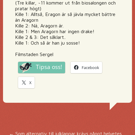
(Tre killar, ~11 kommer ut från biosalongen och
pratar högt)
Kille 1: Alltså, Eragon är så jävla mycket bättre
än Aragorn
Kille 2: Nä, Aragorn är.
Kille 1: Men Aragorn har ingen drake!
Kille 2 & 3: Det såklart..
Kille 1: Och så är han ju sosse!
Filmstaden Sergel
Tipsa oss!
Facebook
X
←
Som alternativ till julklappar krävs något helvetes