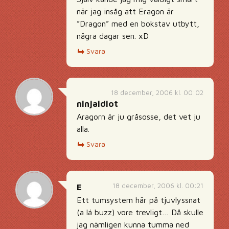
när jag insåg att Eragon är
”Dragon” med en bokstav utbytt,
några dagar sen. xD
Svara
18 december, 2006 kl. 00:02
ninjaidiot
Aragorn är ju gråsosse, det vet ju
alla.
Svara
18 december, 2006 kl. 00:21
E
Ett tumsystem här på tjuvlyssnat
(a lá buzz) vore trevligt… Då skulle
jag nämligen kunna tumma ned