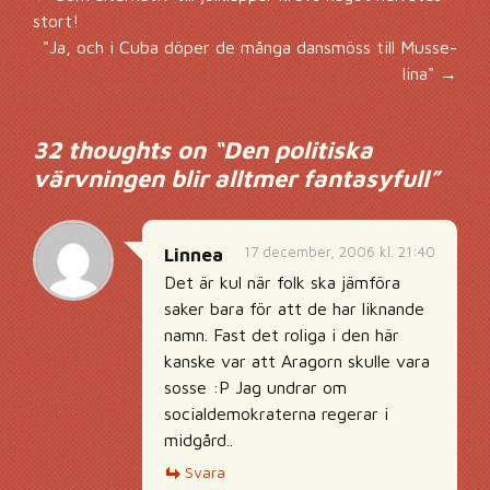
Inläggsnavigering
stort!
"Ja, och i Cuba döper de många dansmöss till Musse-
lina"
→
32 thoughts on “
Den politiska
värvningen blir alltmer fantasyfull
”
17 december, 2006 kl. 21:40
Linnea
Det är kul när folk ska jämföra
saker bara för att de har liknande
namn. Fast det roliga i den här
kanske var att Aragorn skulle vara
sosse :P Jag undrar om
socialdemokraterna regerar i
midgård..
Svara