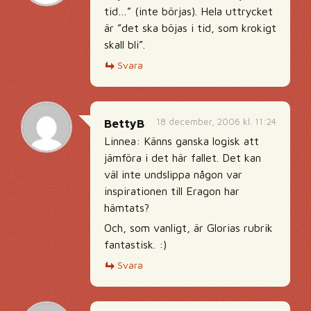
tid…” (inte börjas). Hela uttrycket
är ”det ska böjas i tid, som krokigt
skall bli”.
Svara
18 december, 2006 kl. 11:24
BettyB
Linnea: Känns ganska logisk att
jämföra i det här fallet. Det kan
väl inte undslippa någon var
inspirationen till Eragon har
hämtats?
Och, som vanligt, är Glorias rubrik
fantastisk. :)
Svara