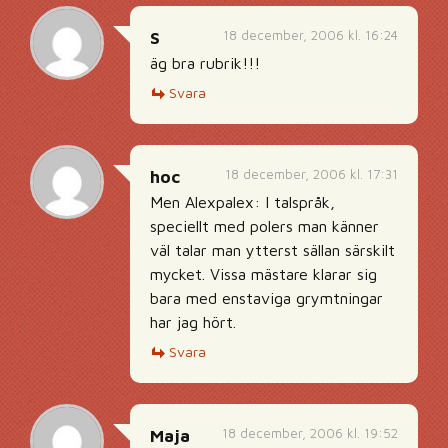
18 december, 2006 kl. 16:24
S
äg bra rubrik!!!
Svara
18 december, 2006 kl. 17:31
hoc
Men Alexpalex: I talspråk,
speciellt med polers man känner
väl talar man ytterst sällan särskilt
mycket. Vissa mästare klarar sig
bara med enstaviga grymtningar
har jag hört.
Svara
18 december, 2006 kl. 19:52
Maja