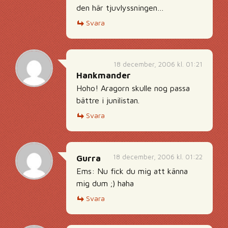
den här tjuvlyssningen…
Svara
18 december, 2006 kl. 01:21
Hankmander
Hoho! Aragorn skulle nog passa
bättre i junilistan.
Svara
18 december, 2006 kl. 01:22
Gurra
Ems: Nu fick du mig att känna
mig dum ;) haha
Svara