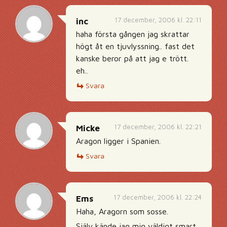
17 december, 2006 kl. 22:11
inc
haha första gången jag skrattar
högt åt en tjuvlyssning.. fast det
kanske beror på att jag e trött.
eh..
Svara
17 december, 2006 kl. 22:21
Micke
Aragon ligger i Spanien.
Svara
17 december, 2006 kl. 22:24
Ems
Haha, Aragorn som sosse.
Själv kände jag mig väldigt smart