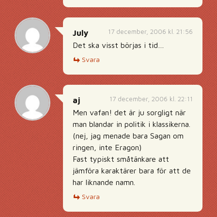
17 december, 2006 kl. 21:56
July
Det ska visst börjas i tid…
Svara
17 december, 2006 kl. 22:11
aj
Men vafan! det är ju sorgligt när
man blandar in politik i klassikerna.
(nej, jag menade bara Sagan om
ringen, inte Eragon)
Fast typiskt småtänkare att
jämföra karaktärer bara för att de
har liknande namn.
Svara