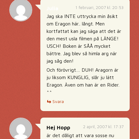
1 februari, 2007 kl. 20:53
Julia
Jag ska INTE uttrycka min åsikt
om Eragon här.. långt. Men
kortfattat kan jag säga att det är
den mest usla filmen på LÄNGE!
USCH! Boken är SÅÅ mycket
bättre. Jag blev så himla arg när
jag såg den!
Och förövrigt… DUH! Aragorn är
ju liksom KUNGLIG, slår ju lätt
Eragon. Även om han är en Rider.
^^
Svara
2 april, 2007 kl. 17:37
Hej Hopp
är det dåligt att vara sosse nu