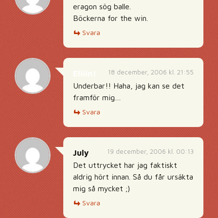
eragon sög balle.
Böckerna for the win.
Svara
18 december, 2006 kl. 21:55
Eliiin!
Underbar!! Haha, jag kan se det
framför mig…
Svara
19 december, 2006 kl. 00:13
July
Det uttrycket har jag faktiskt
aldrig hört innan. Så du får ursäkta
mig så mycket ;)
Svara