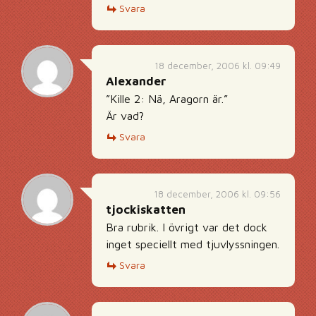
Svara
18 december, 2006 kl. 09:49
Alexander
”Kille 2: Nä, Aragorn är.”
Är vad?
Svara
18 december, 2006 kl. 09:56
tjockiskatten
Bra rubrik. I övrigt var det dock
inget speciellt med tjuvlyssningen.
Svara