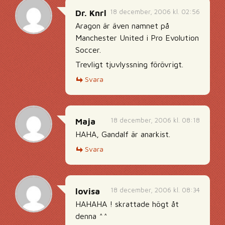
18 december, 2006 kl. 02:56
Dr. Knrl
Aragon är även namnet på
Manchester United i Pro Evolution
Soccer.
Trevligt tjuvlyssning förövrigt.
Svara
18 december, 2006 kl. 08:18
Maja
HAHA, Gandalf är anarkist.
Svara
18 december, 2006 kl. 08:34
lovisa
HAHAHA ! skrattade högt åt
denna ^^