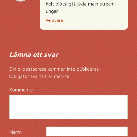
helt plötsligt? jäkla main stream-
ungar
Svara
Lämna ett svar
Din e-postadress kommer inte publiceras.
Obligatoriska fält är märkta
*
Kommentar
*
Namn
*