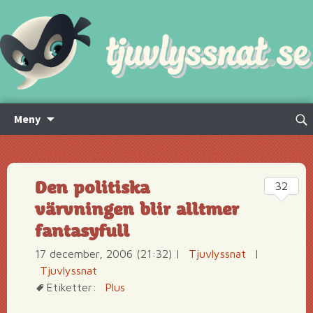
Hoppa
Sök
Meny
till
efte
innehåll
Den politiska
32
värvningen blir alltmer
fantasyfull
17 december, 2006 (21:32)
|
Tjuvlyssnat
|
Tjuvlyssnat
Etiketter:
Plus