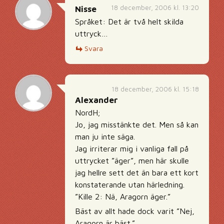
18 december, 2006 kl. 13:20
Nisse
Språket: Det är två helt skilda
uttryck…
Svara
18 december, 2006 kl. 15:18
Alexander
NordH;
Jo, jag misstänkte det. Men så kan
man ju inte säga.
Jag irriterar mig i vanliga fall på
uttrycket ”äger”, men här skulle
jag hellre sett det än bara ett kort
konstaterande utan härledning.
”Kille 2: Nä, Aragorn äger.”
Bäst av allt hade dock varit ”Nej,
Aragorn är bäst.”