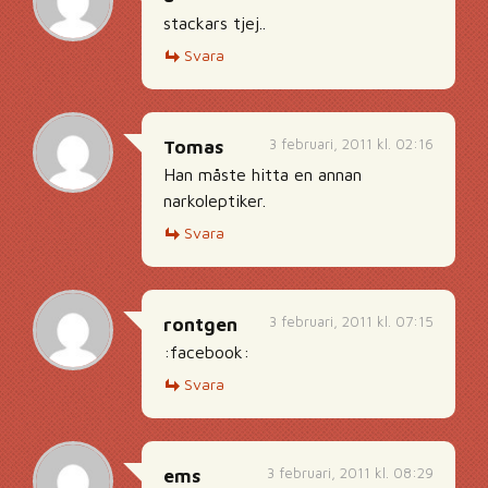
stackars tjej..
Svara
3 februari, 2011 kl. 02:16
Tomas
Han måste hitta en annan
narkoleptiker.
Svara
3 februari, 2011 kl. 07:15
rontgen
:facebook:
Svara
3 februari, 2011 kl. 08:29
ems