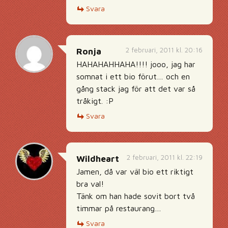
Svara
2 februari, 2011 kl. 20:16
Ronja
HAHAHAHHAHA!!!! jooo, jag har
somnat i ett bio förut… och en
gång stack jag för att det var så
tråkigt. :P
Svara
2 februari, 2011 kl. 22:19
Wildheart
Jamen, då var väl bio ett riktigt
bra val!
Tänk om han hade sovit bort två
timmar på restaurang…
Svara