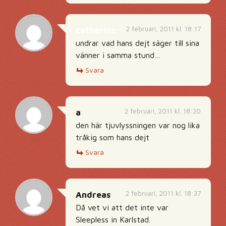
2 februari, 2011 kl. 18:17
catherine
undrar vad hans dejt säger till sina
vänner i samma stund…
Svara
2 februari, 2011 kl. 18:20
a
den här tjuvlyssningen var nog lika
tråkig som hans dejt
Svara
2 februari, 2011 kl. 18:37
Andreas
Då vet vi att det inte var
Sleepless in Karlstad.