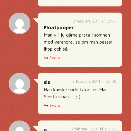
2 februari, 2011 kl. 22:37
Floatpooper
Man vill ju gärna prata i sömnen
med varandra, se om man passar
ihop och så.
Svara
2 februari, 2011 kl. 22:48
sis
Han kanske hade käkat en Mac
Siesta innan….. ;-)
Svara
3 februari, 2011 kl. 00:02
a