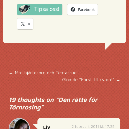
Tipsa oss!
Facebook
X
Inläggsnavigering
←
Mot hjärtesorg och Tentacruel
Glömde ”Först till kvarn!”
→
19 thoughts on “
Den rätte för
Törnrosing
”
2 februari, 2011 kl. 17:28
Liv