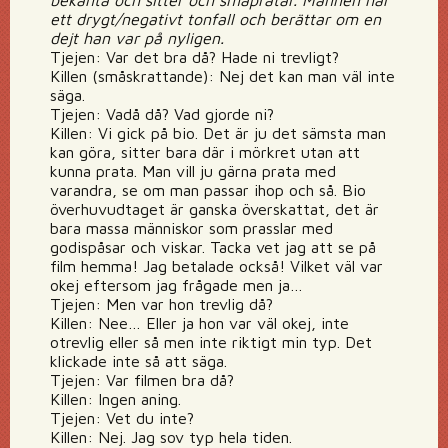
bekanta och sitter och småpratar. Mannen har
ett drygt/negativt tonfall och berättar om en
dejt han var på nyligen.
Tjejen: Var det bra då? Hade ni trevligt?
Killen (småskrattande): Nej det kan man väl inte
säga.
Tjejen: Vadå då? Vad gjorde ni?
Killen: Vi gick på bio. Det är ju det sämsta man
kan göra, sitter bara där i mörkret utan att
kunna prata. Man vill ju gärna prata med
varandra, se om man passar ihop och så. Bio
överhuvudtaget är ganska överskattat, det är
bara massa människor som prasslar med
godispåsar och viskar. Tacka vet jag att se på
film hemma! Jag betalade också! Vilket väl var
okej eftersom jag frågade men ja…
Tjejen: Men var hon trevlig då?
Killen: Nee… Eller ja hon var väl okej, inte
otrevlig eller så men inte riktigt min typ. Det
klickade inte så att säga.
Tjejen: Var filmen bra då?
Killen: Ingen aning.
Tjejen: Vet du inte?
Killen: Nej. Jag sov typ hela tiden.