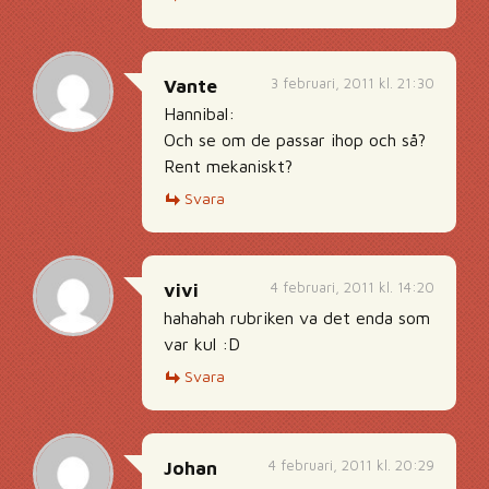
3 februari, 2011 kl. 21:30
Vante
Hannibal:
Och se om de passar ihop och så?
Rent mekaniskt?
Svara
4 februari, 2011 kl. 14:20
vivi
hahahah rubriken va det enda som
var kul :D
Svara
4 februari, 2011 kl. 20:29
Johan