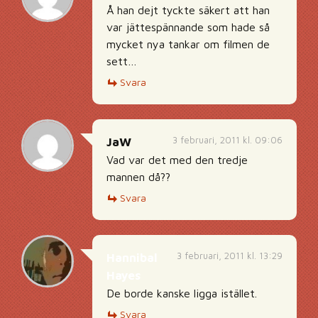
Å han dejt tyckte säkert att han
var jättespännande som hade så
mycket nya tankar om filmen de
sett…
Svara
3 februari, 2011 kl. 09:06
JaW
Vad var det med den tredje
mannen då??
Svara
3 februari, 2011 kl. 13:29
Hannibal
Hayes
De borde kanske ligga istället.
Svara