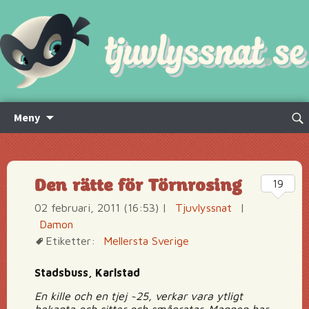
Hoppa
Sök
Meny
till
efte
innehåll
Den rätte för Törnrosing
19
02 februari, 2011 (16:53)
|
Tjuvlyssnat
|
Damon
Etiketter:
Mellersta Sverige
Stadsbuss, Karlstad
En kille och en tjej ~25, verkar vara ytligt