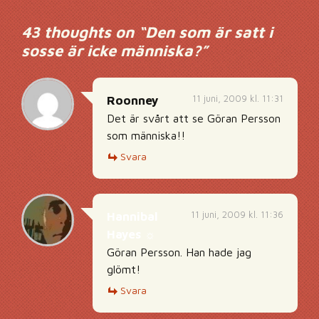
43 thoughts on “
Den som är satt i
sosse är icke människa?
”
11 juni, 2009 kl. 11:31
Roonney
Det är svårt att se Göran Persson
som människa!!
Svara
11 juni, 2009 kl. 11:36
Hannibal
Hayes ☼
Göran Persson. Han hade jag
glömt!
Svara