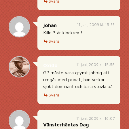
Svara
11 juni, 2009 kl. 15:33
johan
Kille 3 är klockren !
Svara
11 juni, 2009 kl. 15:58
Oxido
GP måste vara grymt jobbig att
umgås med privat, han verkar
sjukt dominant och bara stövla på.
Svara
11 juni, 2009 kl. 16:07
Vänsterhäntas Dag