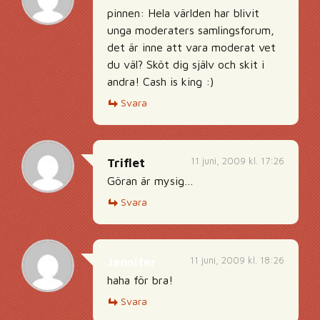
pinnen: Hela världen har blivit
unga moderaters samlingsforum,
det är inne att vara moderat vet
du väl? Sköt dig själv och skit i
andra! Cash is king :)
Svara
11 juni, 2009 kl. 17:26
Triflet
Göran är mysig…
Svara
11 juni, 2009 kl. 18:26
Jennifer
haha för bra!
Svara