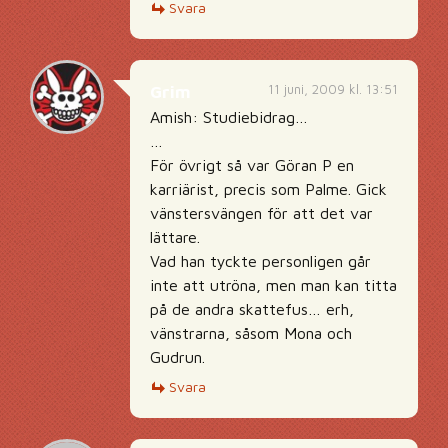
Svara
11 juni, 2009 kl. 13:51
Grim
Amish: Studiebidrag…
…
För övrigt så var Göran P en
karriärist, precis som Palme. Gick
vänstersvängen för att det var
lättare.
Vad han tyckte personligen går
inte att utröna, men man kan titta
på de andra skattefus… erh,
vänstrarna, såsom Mona och
Gudrun.
Svara