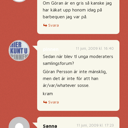
Om Göran är en gris så kanske jag
har käkat upp honom idag på
barbequen jag var på.
Svara
11 juni, 2009 kl. 16:40
pinnen
Sedan när blev tl unga moderaters
samlingsforum?
Göran Persson är inte mänsklig,
men det är inte för att han
är/var/whatever sosse.
kram
Svara
11 juni, 2009 kl. 17:23
Sanna