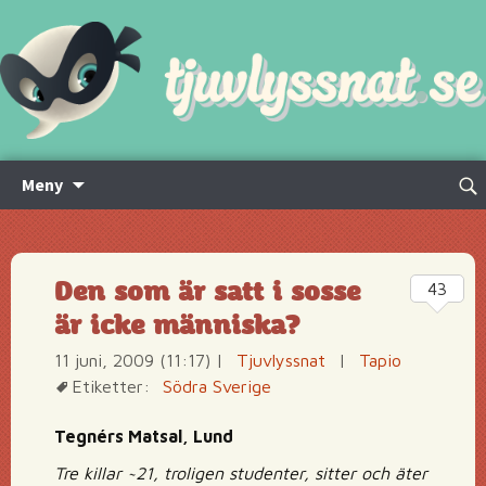
Hoppa
Sök
Meny
till
efte
innehåll
Den som är satt i sosse
43
är icke människa?
11 juni, 2009 (11:17)
|
Tjuvlyssnat
|
Tapio
Etiketter:
Södra Sverige
Tegnérs Matsal, Lund
Tre killar ~21, troligen studenter, sitter och äter