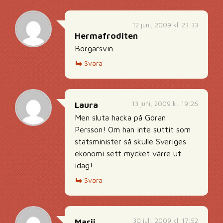
12 juni, 2009 kl. 23:33
Hermafroditen
Borgarsvin.
Svara
13 juni, 2009 kl. 19:26
Laura
Men sluta hacka på Göran
Persson! Om han inte suttit som
statsminister så skulle Sveriges
ekonomi sett mycket värre ut
idag!
Svara
30 juli, 2009 kl. 17:52
Marii