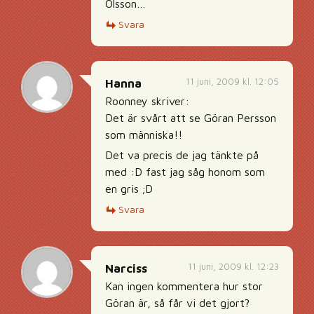
Olsson…
Svara
11 juni, 2009 kl. 12:05
Hanna
Roonney skriver:
Det är svårt att se Göran Persson
som människa!!
Det va precis de jag tänkte på
med :D fast jag såg honom som
en gris ;D
Svara
11 juni, 2009 kl. 12:23
Narciss
Kan ingen kommentera hur stor
Göran är, så får vi det gjort?