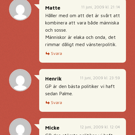
11 juni, 2009 kl. 21:14
Matte
Håller med om att det är svårt att
kombinera att vara både människa
och sosse.
Människor är elaka och onda, det
rimmar dåligt med vänsterpolitik.
Svara
11 juni, 2009 kl. 23:59
Henrik
GP är den bästa politiker vi haft
sedan Palme.
Svara
12 juni, 2009 kl. 12:04
Micke