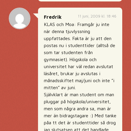
11 juni, 2009 kl. 18:46
Fredrik
KLAS och Moa: Framgår ju inte
när denna tjuvlyssning
uppfattades. Fakta är ju att den
postas nu i studenttider (alltså de
som tar studenten från
gymnasiet). Högskola och
universitet har väl redan avslutat
läsåret, brukar ju avslutas i
månadsskiftet maj/juni och inte ”i
mitten” av juni.
Självklart är man student om man
pluggar på högskola/universitet,
men som några andra sa, man är
mer än bidragstagare :) Med tanke
påa tt det är studenttider så drog
jag slutsatsen att det handlade