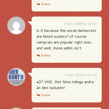
Svara
11 juni, 2009 kl. 20:59
HairySwede
Is it because the social democrats
are blood suckers? of course
vampries are popular right now,
and well, mona sahlin isn’t.
Svara
11 juni, 2009 kl. 21:04
pinnen
#27 VHD: Det finns många andra
än den rackaren!
Svara