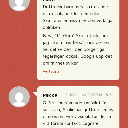
Detta var bara mest irriterande
och kränkande för den delen.
Skaffa er en insyn av den verkliga
politiken!
Btw, ”14. Grim” Skattefusk, om
jag inte minns fel så finns det en
hel del av det i den borgerliga
regeringen också.. Googla upp det
om minnet sviker
Svara
3 december, 2009 kl. 18:54
MIKKE
G Persson startade førfallet før
sossarna, Sahlin har gett det en ny
dimension. Fick avsmak før dessa
vid førsta kontakt. Løgnare,