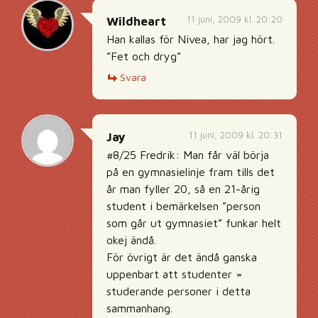
11 juni, 2009 kl. 20:20
Wildheart
Han kallas för Nivea, har jag hört.
”Fet och dryg”
Svara
11 juni, 2009 kl. 20:31
Jay
#8/25 Fredrik: Man får väl börja
på en gymnasielinje fram tills det
år man fyller 20, så en 21-årig
student i bemärkelsen ”person
som går ut gymnasiet” funkar helt
okej ändå.
För övrigt är det ändå ganska
uppenbart att studenter =
studerande personer i detta
sammanhang.