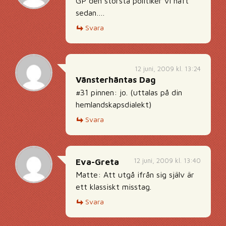
GP den största politiker vi haft
sedan….
Svara
12 juni, 2009 kl. 13:24
Vänsterhäntas Dag
#31 pinnen: jo. (uttalas på din
hemlandskapsdialekt)
Svara
12 juni, 2009 kl. 13:40
Eva-Greta
Matte: Att utgå ifrån sig själv är
ett klassiskt misstag.
Svara