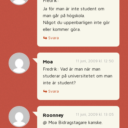
Fredrik:
Ja för man är inte student om
man går på högskola.
Något du uppenbarligen inte gör
eller kommer göra.
Svara
11 juni, 2009 kl. 12:50
Moa
Fredrik: Vad är man när man
studerar på universitetet om man
inte är student?
Svara
11 juni, 2009 kl. 13:05
Roonney
@ Moa Bidragstagare kanske.