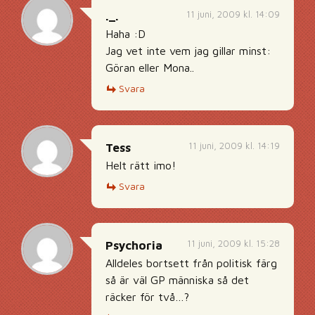
11 juni, 2009 kl. 14:09
._.
Haha :D
Jag vet inte vem jag gillar minst:
Göran eller Mona..
Svara
11 juni, 2009 kl. 14:19
Tess
Helt rätt imo!
Svara
11 juni, 2009 kl. 15:28
Psychoria
Alldeles bortsett från politisk färg
så är väl GP människa så det
räcker för två…?