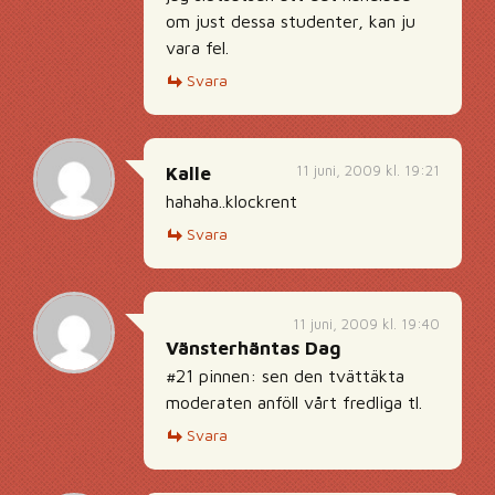
om just dessa studenter, kan ju
vara fel.
Svara
11 juni, 2009 kl. 19:21
Kalle
hahaha..klockrent
Svara
11 juni, 2009 kl. 19:40
Vänsterhäntas Dag
#21 pinnen: sen den tvättäkta
moderaten anföll vårt fredliga tl.
Svara