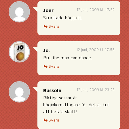
12 juni, 2009 kl. 17:52
Joar
Skrattade högljutt.
Svara
12 juni, 2009 kl. 17:58
Jo.
But the man can dance.
Svara
12 juni, 2009 kl. 23:23
Bussola
Riktiga sossar är
höginkomsttagare för det är kul
att betala skatt!
Svara