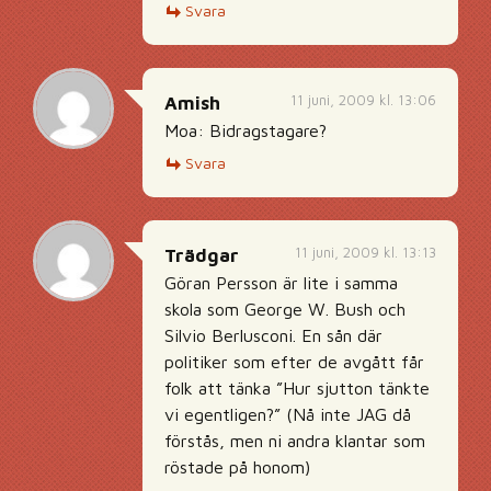
Svara
11 juni, 2009 kl. 13:06
Amish
Moa: Bidragstagare?
Svara
11 juni, 2009 kl. 13:13
Trädgar
Göran Persson är lite i samma
skola som George W. Bush och
Silvio Berlusconi. En sån där
politiker som efter de avgått får
folk att tänka ”Hur sjutton tänkte
vi egentligen?” (Nå inte JAG då
förstås, men ni andra klantar som
röstade på honom)