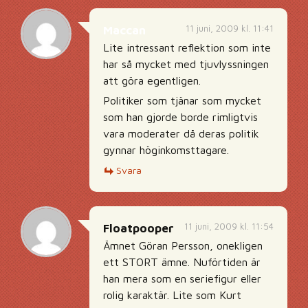
11 juni, 2009 kl. 11:41
Maccan
Lite intressant reflektion som inte
har så mycket med tjuvlyssningen
att göra egentligen.
Politiker som tjänar som mycket
som han gjorde borde rimligtvis
vara moderater då deras politik
gynnar höginkomsttagare.
Svara
11 juni, 2009 kl. 11:54
Floatpooper
Ämnet Göran Persson, onekligen
ett STORT ämne. Nuförtiden är
han mera som en seriefigur eller
rolig karaktär. Lite som Kurt