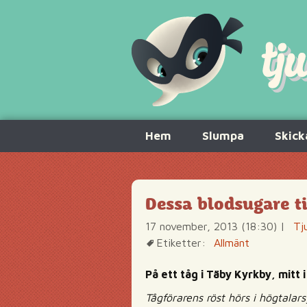
Hoppa
Hem
Slumpa
Skick
till
innehåll
Dessa blodsugare t
17 november, 2013 (18:30)
|
Tj
Etiketter:
Allmänt
På ett tåg i Täby Kyrkby, mitt i
Tågförarens röst hörs i högtalar