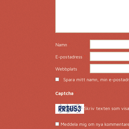
Namn
*
E-postadress
*
Webbplats
Spara mitt namn, min e-postadre
Captcha
*
Skriv texten som visa
Meddela mig om nya kommentarer