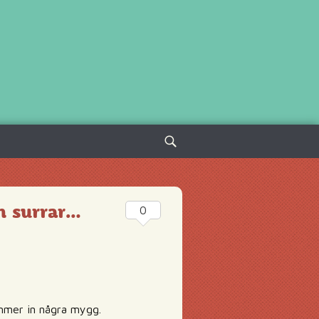
Sök
efter:
ch surrar…
0
ommer in några mygg.