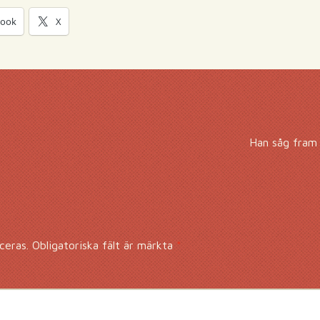
book
X
Han såg fram
ceras.
Obligatoriska fält är märkta
*