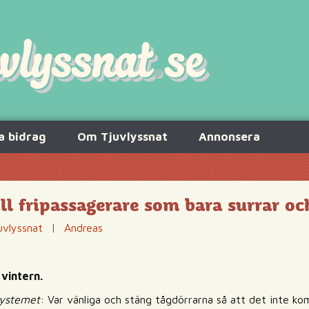
a bidrag
Om Tjuvlyssnat
Annonsera
ill fripassagerare som bara surrar o
uvlyssnat
|
Andreas
 vintern.
systemet
: Var vänliga och stäng tågdörrarna så att det inte k