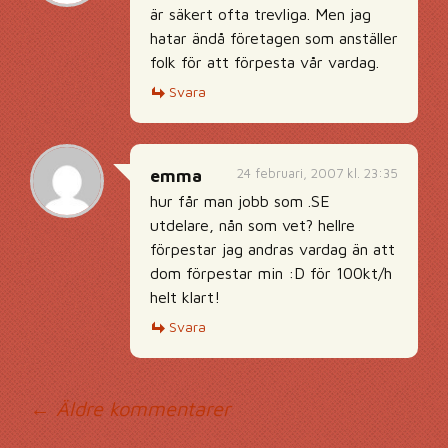
är säkert ofta trevliga. Men jag
hatar ändå företagen som anställer
folk för att förpesta vår vardag.
Svara
24 februari, 2007 kl. 23:35
emma
hur får man jobb som .SE
utdelare, nån som vet? hellre
förpestar jag andras vardag än att
dom förpestar min :D för 100kt/h
helt klart!
Svara
Kommentarsnavig
← Äldre kommentarer