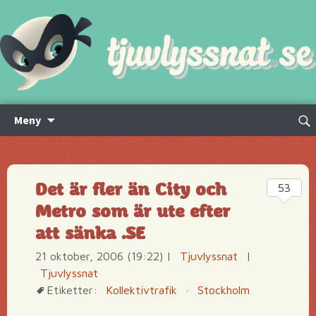
Hoppa
Sök
Meny
till
efte
innehåll
Det är fler än City och
53
Metro som är ute efter
att sänka .SE
21 oktober, 2006 (19:22)
|
Tjuvlyssnat
|
Tjuvlyssnat
Etiketter:
Kollektivtrafik
·
Stockholm