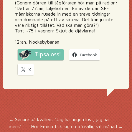
(Genom dörren till tågföraren hör man på radion:
”Det är 77:an, Liljeholmen. En av de där .SE-
människorna rusade in med en trave tidningar
och dumpade på ett av sätena. Det kan ju inte
vara riktigt tillåtet. Vad ska man göra?”)
Tant ~75 i vagnen: Skjut de djävlarna!
12:an, Nockebybanan
Tipsa oss!
Facebook
X
Inläggsnavigering
←
Senare på kvällen: "Jag har ingen lust, jag har
mens"
Hur Emma fick sig en ofrivillig vit månad
→