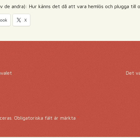
v de andra): Hur känns det då att vara hemlös och plugga till
book
X
nvalet
Det va
ceras.
Obligatoriska fält är märkta
*