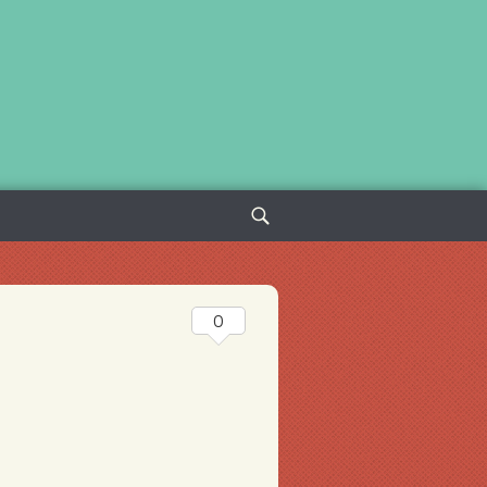
Sök
efter:
0