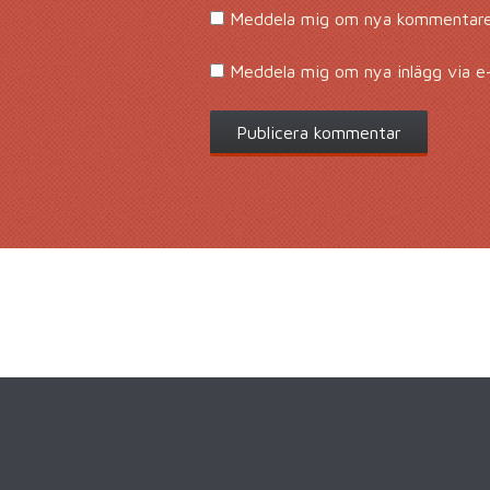
Meddela mig om nya kommentarer
Meddela mig om nya inlägg via e