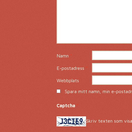
Namn
*
E-postadress
*
Webbplats
Spara mitt namn, min e-postadre
Captcha
*
Skriv texten som visa