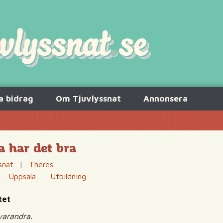
a bidrag
Om Tjuvlyssnat
Annonsera
a har det bra
snat
|
Theres
·
Uppsala
·
Utbildning
tet
varandra.