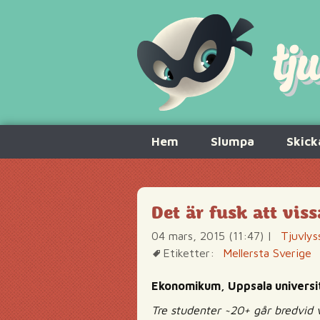
Hoppa
Hem
Slumpa
Skick
till
innehåll
Det är fusk att viss
04 mars, 2015 (11:47)
|
Tjuvlys
Etiketter:
Mellersta Sverige
Ekonomikum, Uppsala universi
Tre studenter ~20+ går bredvid 