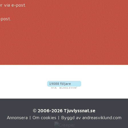
 via e-post.
-post.
© 2006-2026 Tjuvlyssnat.se
Annonsera
|
Om cookies
| Byggd av
andreasviklund.com