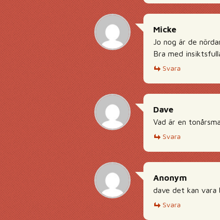
Micke
Jo nog är de nördar 
Bra med insiktsfull
Svara
Dave
Vad är en tonårs
Svara
Anonym
dave det kan vara bå
Svara