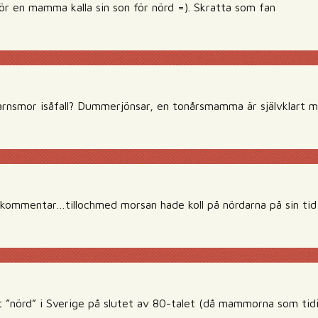
ör en mamma kalla sin son för nörd =). Skratta som fan
rnsmor isåfall? Dummerjönsar, en tonårsmamma är självklart mo
n kommentar…tillochmed morsan hade koll på nördarna på sin tid
”nörd” i Sverige på slutet av 80-talet (då mammorna som tidig