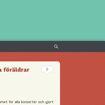
Sök
efter:
a föräldrar
0
met för alla konserter och gjort