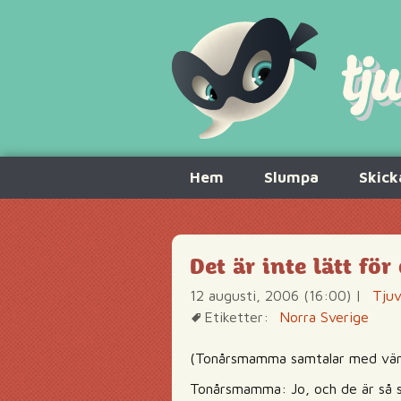
Hoppa
Hem
Slumpa
Skick
till
innehåll
Det är inte lätt fö
12 augusti, 2006 (16:00)
|
Tjuv
Etiketter:
Norra Sverige
(Tonårsmamma samtalar med vän
Tonårsmamma: Jo, och de är så se