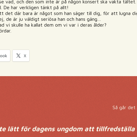
e vad, och den som inte är på någon konsert ska vakta tältet. 
ll. De har verkligen tänkt på allt!
tt det där bara är något som han säger till dig, för att lugna di
, de är ju väldigt seriösa han och hans gäng…
ad vi skulle ha kallat dem om vi var i deras ålder?
rdar.
book
X
Så går det 
te lätt för dagens ungdom att tillfredställa