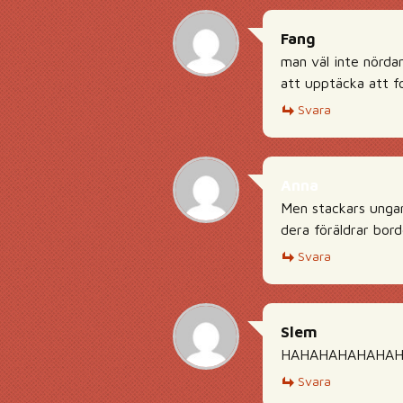
Fang
man väl inte nördar
att upptäcka att fo
Svara
Anna
Men stackars unga
dera föräldrar bord
Svara
Slem
HAHAHAHAHAHAHAH
Svara