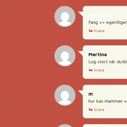
Prinsessan
Fang >> egentligen
Svara
Martina
Log stort när slut
Svara
m
hur kan mamman var
Svara