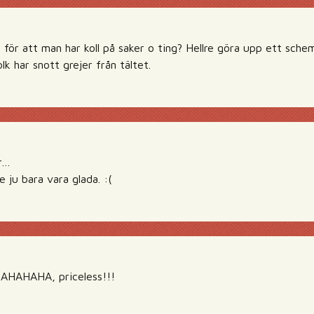
 för att man har koll på saker o ting? Hellre göra upp ett schem
lk har snott grejer från tältet.
r…
e ju bara vara glada. :(
AHAHA, priceless!!!