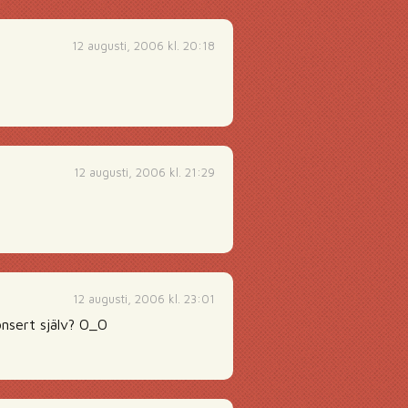
12 augusti, 2006 kl. 20:18
12 augusti, 2006 kl. 21:29
12 augusti, 2006 kl. 23:01
nsert själv? O_O