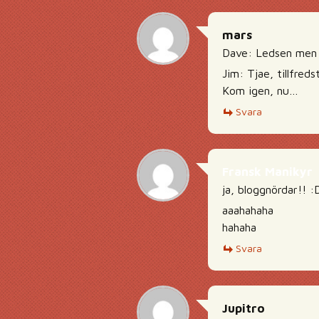
mars
Dave: Ledsen men d
Jim: Tjae, tillfreds
Kom igen, nu…
Svara
Fransk Manikyr
ja, bloggnördar!! :
aaahahaha
hahaha
Svara
Jupitro