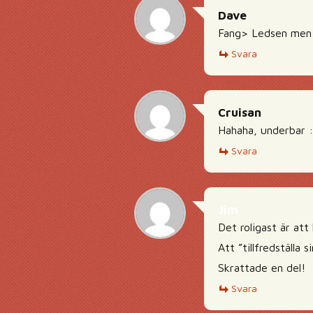
Dave
Fang> Ledsen men di
Svara
Cruisan
Hahaha, underbar :
Svara
Jim
Det roligast är at
Att ”tillfredställa 
Skrattade en del!
Svara