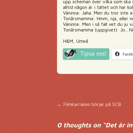
upp scheman över vilka som ska s
alltid någon är i tältet och har ko
Väninna: Jaha. Men du tror inte a
Tonårsmamma: Hmm, nja, eller nej
Väninna: Men i så fall vet du ju v
Tonårsmamma (uppgivet): Jo…Nö
H&M, Umeå
Tipsa oss!
Face
Inläggsnavigering
←
Filmkarriären börjar på SCB
0 thoughts on “
Det är in