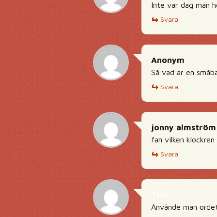
Inte var dag man h
Svara
Anonym
Så vad är en småba
Svara
jonny almström
fan vilken klockre
Svara
Tiny
Använde man ordet 