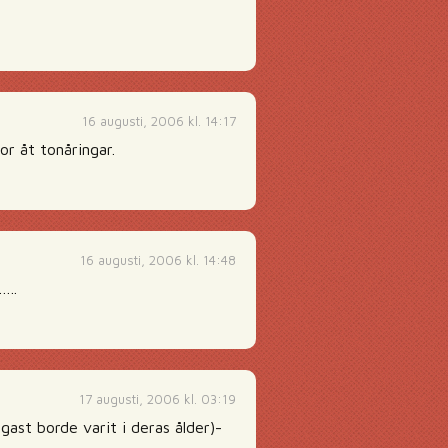
16 augusti, 2006 kl. 14:17
r åt tonåringar.
16 augusti, 2006 kl. 14:48
…..
17 augusti, 2006 kl. 03:19
ast borde varit i deras ålder)-