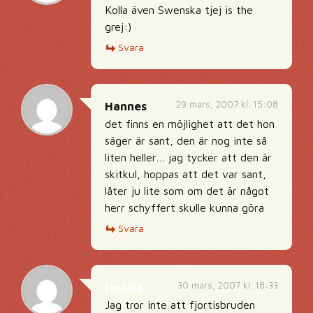
Kolla även Swenska tjej is the
grej:)
Svara
29 mars, 2007 kl. 15:08
Hannes
det finns en möjlighet att det hon
säger är sant, den är nog inte så
liten heller… jag tycker att den är
skitkul, hoppas att det var sant,
låter ju lite som om det är något
herr schyffert skulle kunna göra
Svara
30 mars, 2007 kl. 18:33
jessica
Jag tror inte att fjortisbruden