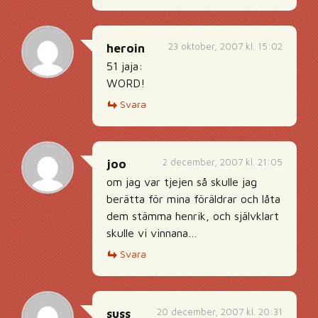
23 oktober, 2007 kl. 15:02
heroin
51 jaja:
WORD!
Svara
2 december, 2007 kl. 21:05
joo
om jag var tjejen så skulle jag
berätta för mina föräldrar och låta
dem stämma henrik, och självklart
skulle vi vinnana…
Svara
20 december, 2007 kl. 20:31
suss