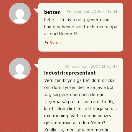
14 november, 2006 kl. 19:34
bettan
hehe… så jävla rolig generation…
han gav henne sprit och min pappa
är gud liksom:P
Svara
30 november, 2006 kl. 02:47
Industrirepresentant
Vem fan bryr sig? Låt dom dricka
om dom tycker det e så jävla kul.
Jag såg sketchen och de där
tjejerna såg ut att va runt 15-16,
klart tillräckligt för att börja supa i
min mening. Vad ska man annars
göra när man är i den åldern?
Knulla, ja, men tänk om man är