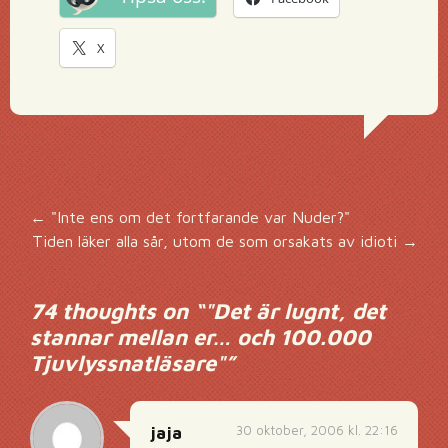
X
Inläggsnavigering
←
"Inte ens om det fortfarande var Nuder?"
Tiden läker alla sår, utom de som orsakats av idioti
→
74 thoughts on “
"Det är lugnt, det
stannar mellan er… och 100.000
Tjuvlyssnatläsare"
”
30 oktober, 2006 kl. 22:16
jaja