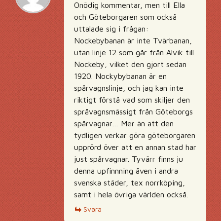
Onödig kommentar, men till Ella
och Göteborgaren som också
uttalade sig i frågan:
Nockebybanan är inte Tvärbanan,
utan linje 12 som går från Alvik till
Nockeby, vilket den gjort sedan
1920. Nockybybanan är en
spårvagnslinje, och jag kan inte
riktigt förstå vad som skiljer den
språvagnsmässigt från Göteborgs
spårvagnar… Mer än att den
tydligen verkar göra göteborgaren
upprörd över att en annan stad har
just spårvagnar. Tyvärr finns ju
denna upfinnning även i andra
svenska städer, tex norrköping,
samt i hela övriga världen också.
Svara