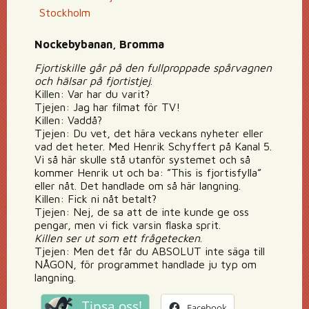
Stockholm
Nockebybanan, Bromma
Fjortiskille går på den fullproppade spårvagnen
och hälsar på fjortistjej
.
Killen: Var har du varit?
Tjejen: Jag har filmat för TV!
Killen: Vaddå?
Tjejen: Du vet, det hära veckans nyheter eller
vad det heter. Med Henrik Schyffert på Kanal 5.
Vi så här skulle stå utanför systemet och så
kommer Henrik ut och ba: ”This is fjortisfylla”
eller nåt. Det handlade om så här langning.
Killen: Fick ni nåt betalt?
Tjejen: Nej, de sa att de inte kunde ge oss
pengar, men vi fick varsin flaska sprit.
Killen ser ut som ett frågetecken
.
Tjejen: Men det får du ABSOLUT inte säga till
NÅGON, för programmet handlade ju typ om
langning.
Tipsa oss!
Facebook