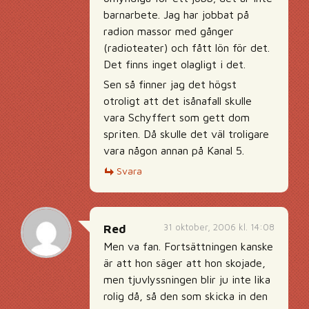
barnarbete. Jag har jobbat på
radion massor med gånger
(radioteater) och fått lön för det.
Det finns inget olagligt i det.
Sen så finner jag det högst
otroligt att det isånafall skulle
vara Schyffert som gett dom
spriten. Då skulle det väl troligare
vara någon annan på Kanal 5.
Svara
31 oktober, 2006 kl. 14:08
Red
Men va fan. Fortsättningen kanske
är att hon säger att hon skojade,
men tjuvlyssningen blir ju inte lika
rolig då, så den som skicka in den