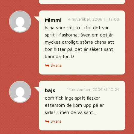
4 november, 2006 kl. 13:08
Mimmi
haha vore rätt kul ifall det var
sprit i flaskorna, även om det är
mycket otroligt. större chans att
hon hittar på. det är säkert sant
bara därför:D
Svara
14 november, 2006 kl. 10:24
bajs
dom fick inga sprit flaskor
eftersom de kom upp på er
sida!!! men de va sant…
Svara