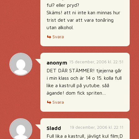
ful? eller pryd?
Skäms! att ni inte kan minnas hur
trist det var att vara tonåring
utan alkohol.
Svara
15 december, 2006 kl. 22:51
anonym
DET DÄR STÄMMER! tjejerna går
i min klass och är 14 o 15. kolla full
like a kastrull på yutube. såå
ägande! dom fick spriten…
Svara
19 december, 2006 kl. 22:11
Sladd
Full lika a kastrull, jävligt kul film;D