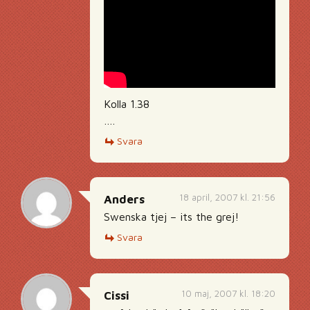
Kolla 1.38
….
Svara
18 april, 2007 kl. 21:56
Anders
Swenska tjej – its the grej!
Svara
10 maj, 2007 kl. 18:20
Cissi