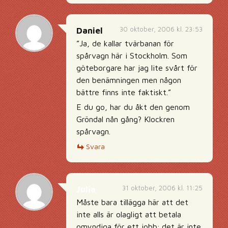
30 oktober, 2006 kl. 23:53
Daniel
”Ja, de kallar tvärbanan för
spårvagn här i Stockholm. Som
göteborgare har jag lite svårt för
den benämningen men någon
bättre finns inte faktiskt.”
E du go, har du åkt den genom
Gröndal nån gång? Klockren
spårvagn.
Svara
31 oktober, 2006 kl. 11:25
Julia
Måste bara tillägga här att det
inte alls är olagligt att betala
omyndiga för ett jobb; det är inte