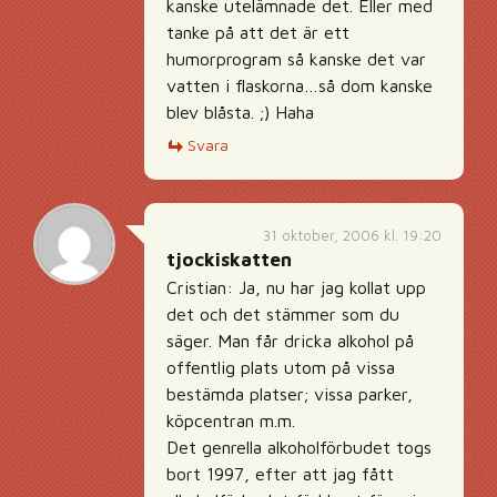
kanske utelämnade det. Eller med
tanke på att det är ett
humorprogram så kanske det var
vatten i flaskorna…så dom kanske
blev blåsta. ;) Haha
Svara
31 oktober, 2006 kl. 19:20
tjockiskatten
Cristian: Ja, nu har jag kollat upp
det och det stämmer som du
säger. Man får dricka alkohol på
offentlig plats utom på vissa
bestämda platser; vissa parker,
köpcentran m.m.
Det genrella alkoholförbudet togs
bort 1997, efter att jag fått