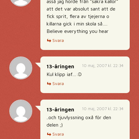
asså jag hörde från ”säkra källor”
att det var absolut sant att de
fick sprit, flera av tjejerna o
killarna gick i min skola så….
Believe everything you hear
Svara
10 maj, 2007 kl. 22:34
13-åringen
Kul klipp iaf…:D
Svara
10 maj, 2007 kl. 22:34
13-åringen
..och tjuvlyssning oxå för den
delen ;)
Svara