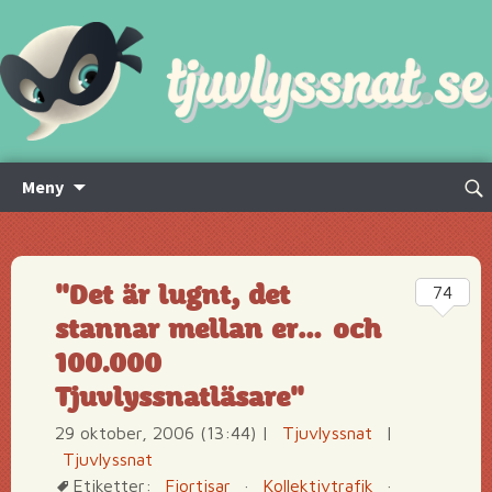
Hoppa
Sök
Meny
till
efte
innehåll
"Det är lugnt, det
74
stannar mellan er… och
100.000
Tjuvlyssnatläsare"
29 oktober, 2006 (13:44)
|
Tjuvlyssnat
|
Tjuvlyssnat
Etiketter:
Fjortisar
·
Kollektivtrafik
·