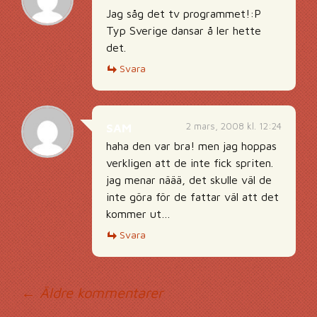
Jag såg det tv programmet!:P
Typ Sverige dansar å ler hette
det.
Svara
2 mars, 2008 kl. 12:24
SAM
haha den var bra! men jag hoppas
verkligen att de inte fick spriten.
jag menar näää, det skulle väl de
inte göra för de fattar väl att det
kommer ut…
Svara
Kommentarsnavig
← Äldre kommentarer