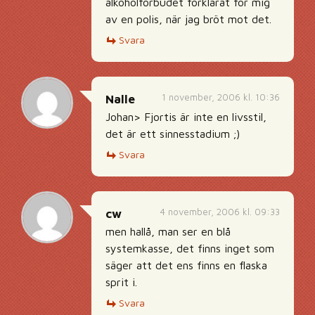
alkoholförbudet förklarat för mig
av en polis, när jag bröt mot det.
Svara
1 november, 2006 kl. 10:36
Nalle
Johan> Fjortis är inte en livsstil,
det är ett sinnesstadium ;)
Svara
4 november, 2006 kl. 09:33
cw
men hallå, man ser en blå
systemkasse, det finns inget som
säger att det ens finns en flaska
sprit i.
Svara