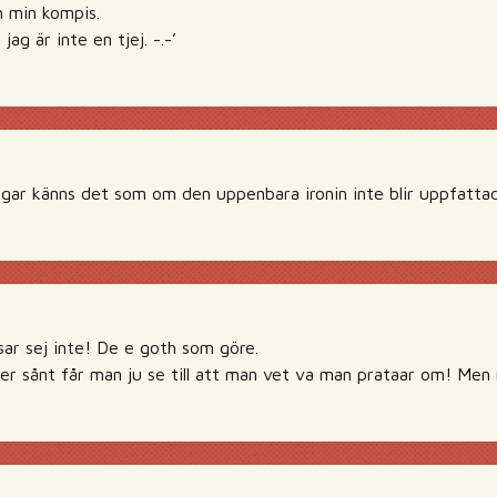
h min kompis.
jag är inte en tjej. -.-’
ingar känns det som om den uppenbara ironin inte blir uppfatt
ar sej inte! De e goth som göre.
ner sånt får man ju se till att man vet va man prataar om! Men