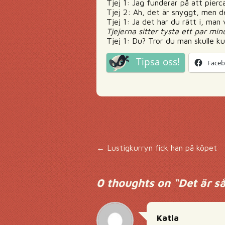
Tjej 1: Jag funderar på att pierc
Tjej 2: Ah, det är snyggt, men det
Tjej 1: Ja det har du rätt i, man 
Tjejerna sitter tysta ett par min
Tjej 1: Du? Tror du man skulle ku
Tipsa oss!
Face
Inläggsnavigering
←
Lustigkurryn fick han på köpet
0 thoughts on “
Det är s
Katla