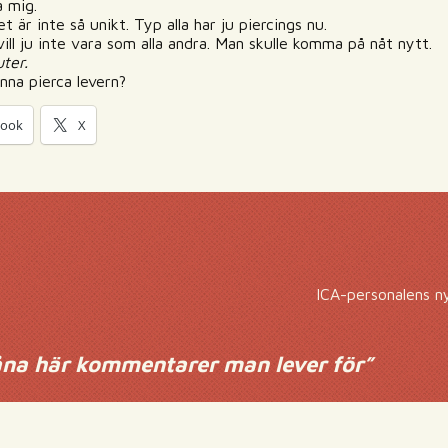
a mig.
 är inte så unikt. Typ alla har ju piercings nu.
vill ju inte vara som alla andra. Man skulle komma på nåt nytt.
uter.
nna pierca levern?
book
X
ICA-personalens ny
åna här kommentarer man lever för
”