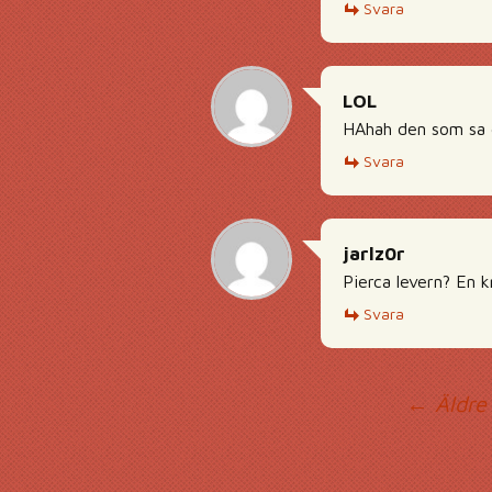
Svara
LOL
HAhah den som sa de
Svara
jarlz0r
Pierca levern? En 
Svara
Ko
← Äldre