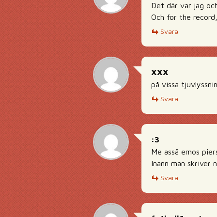
Det där var jag oc
Och for the record, 
Svara
XXX
på vissa tjuvlyssn
Svara
:3
Me asså emos piers
Inann man skriver 
Svara