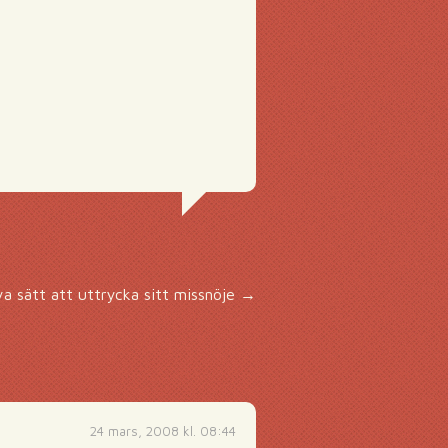
a sätt att uttrycka sitt missnöje
→
24 mars, 2008 kl. 08:44