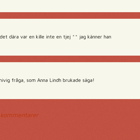
t dära var en kille inte en tjej ^^ jag känner han
knivig fråga, som Anna Lindh brukade säga!
mmentarsnavigerin
 kommentarer