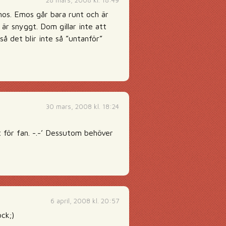
28 mars, 2008 kl. 18:49
mos. Emos går bara runt och är
är snyggt. Dom gillar inte att
å det blir inte så ”untanför”
30 mars, 2008 kl. 18:24
t för fan. -.-’ Dessutom behöver
6 april, 2008 kl. 20:57
ck;)