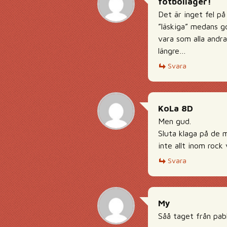
fotbolläger!
Det är inget fel p
”läskiga” medans go
vara som alla andra
längre…
Svara
KoLa 8D
Men gud.
Sluta klaga på de m
inte allt inom rock
Svara
My
Såå taget från pab