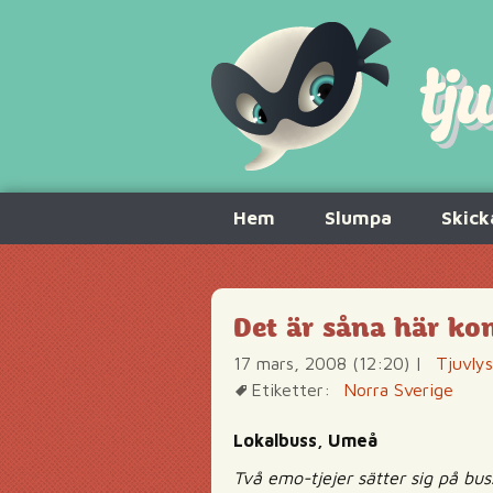
Hoppa
Hem
Slumpa
Skick
till
innehåll
Det är såna här k
17 mars, 2008 (12:20)
|
Tjuvly
Etiketter:
Norra Sverige
Lokalbuss, Umeå
Två emo-tjejer sätter sig på bus