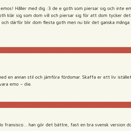
å emos! Håller med dig :3 de e goth som piersar sig och inte e
th klär sig som dom vill och piersar sig för att dom tycker det 
 och därför blir dom flesta goth men nu blir det ganska många s
ed en annan stil och jämföra fördomar. Skaffa er ett liv iställe
 vara emo – die.
lo fransisco… han gör det bättre, fast en bra svensk version do