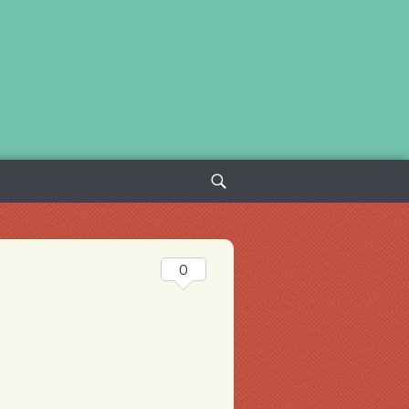
Sök
efter:
0