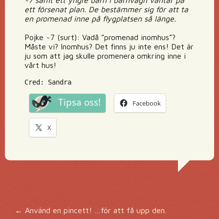
~7 samt ett yngre barn i barnvagn väntar på
ett försenat plan. De bestämmer sig för att ta
en promenad inne på flygplatsen så länge.
Pojke ~7 (surt): Vadå ”promenad inomhus”?
Måste vi? Inomhus? Det finns ju inte ens! Det är
ju som att jag skulle promenera omkring inne i
vårt hus!
Cred: Sandra
Tipsa oss!
Facebook
X
←
Använd en pincett! …för att få upp den.