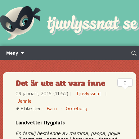
Hoppa
Sök
Meny
till
efte
innehåll
Det är ute att vara inne
0
09 januari, 2015 (11:52)
|
Tjuvlyssnat
|
Jennie
Etiketter:
Barn
·
Göteborg
Landvetter flygplats
En familj bestående av mamma, pappa, pojke