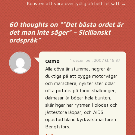
Inläggsnavigering
Konsten att vara övertydlig på helt fel sätt
→
60 thoughts on “
”Det bästa ordet är
det man inte säger” – Sicilianskt
ordspråk
”
1 december, 2007 kl. 16:37
Osmo
Alla döva är stumma, negrer är
duktiga på att bygga motorvägar
och marschera, nykterister odlar
ofta potatis på förortsbalkonger,
dalmasar är bögar hela bunten,
skåningar har rytmen i blodet och
jättestora läppar, och AIDS
uppstod bland kyrkvaktmästare i
Bengtsfors.