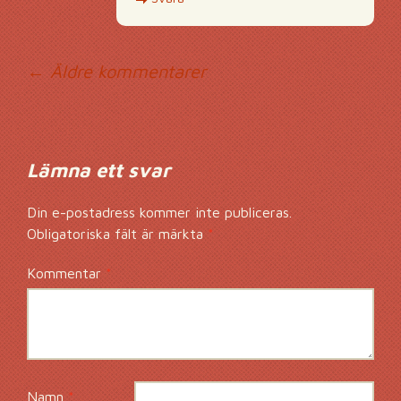
Kommentarsnavig
← Äldre kommentarer
Lämna ett svar
Din e-postadress kommer inte publiceras.
Obligatoriska fält är märkta
*
Kommentar
*
Namn
*