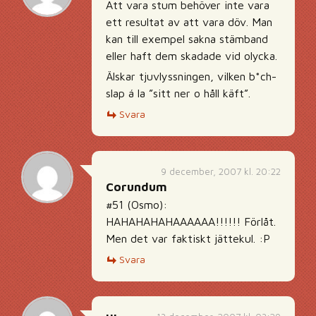
Att vara stum behöver inte vara
ett resultat av att vara döv. Man
kan till exempel sakna stämband
eller haft dem skadade vid olycka.
Älskar tjuvlyssningen, vilken b*ch-
slap á la ”sitt ner o håll käft”.
Svara
9 december, 2007 kl. 20:22
Corundum
#51 (Osmo):
HAHAHAHAHAAAAAA!!!!!! Förlåt.
Men det var faktiskt jättekul. :P
Svara