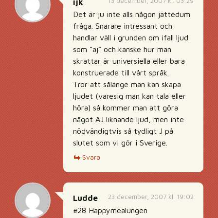
13 december, 2007 kl. 03:29
ijk
Det är ju inte alls någon jättedum
fråga. Snarare intressant och
handlar väll i grunden om ifall ljud
som ”aj” och kanske hur man
skrattar är universiella eller bara
konstruerade till vårt språk.
Tror att sålänge man kan skapa
ljudet (varesig man kan tala eller
höra) så kommer man att göra
något AJ liknande ljud, men inte
nödvändigtvis så tydligt J på
slutet som vi gör i Sverige.
Svara
23 december, 2007 kl. 19:02
Ludde
#28 Happymealungen