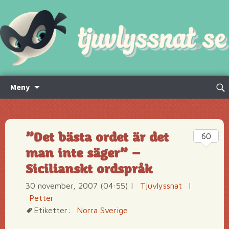
Hoppa
Sök
Meny
till
efte
innehåll
”Det bästa ordet är det
60
man inte säger” –
Sicilianskt ordspråk
30 november, 2007 (04:55)
|
Tjuvlyssnat
|
Petter
Etiketter:
Norra Sverige