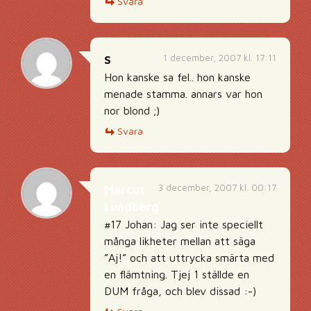
Svara
1 december, 2007 kl. 17:11
S
Hon kanske sa fel.. hon kanske
menade stamma. annars var hon
nor blond ;)
Svara
3 december, 2007 kl. 00:17
Marcus
Lundberg
#17 Johan: Jag ser inte speciellt
många likheter mellan att säga
”Aj!” och att uttrycka smärta med
en flämtning. Tjej 1 ställde en
DUM fråga, och blev dissad :-)