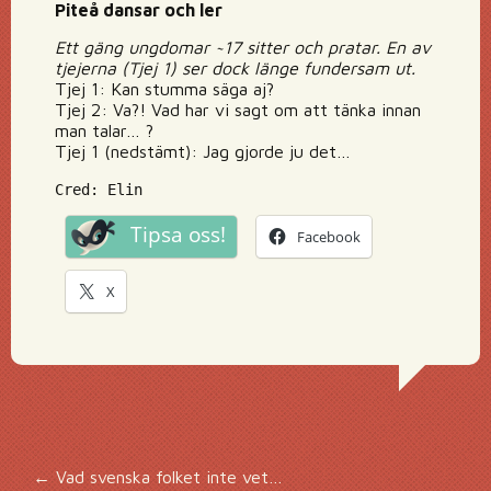
Piteå dansar och ler
Ett gäng ungdomar ~17 sitter och pratar. En av
tjejerna (Tjej 1) ser dock länge fundersam ut.
Tjej 1: Kan stumma säga aj?
Tjej 2: Va?! Vad har vi sagt om att tänka innan
man talar… ?
Tjej 1 (nedstämt): Jag gjorde ju det…
Cred: Elin
Tipsa oss!
Facebook
X
←
Vad svenska folket inte vet…