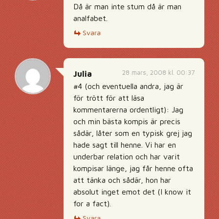
Då är man inte stum då är man
analfabet.
Svara
28 mars, 2008 kl. 00:37
Julia
#4 (och eventuella andra, jag är
för trött för att läsa
kommentarerna ordentligt): Jag
och min bästa kompis är precis
sådär, låter som en typisk grej jag
hade sagt till henne. Vi har en
underbar relation och har varit
kompisar länge, jag får henne ofta
att tänka och sådär, hon har
absolut inget emot det (I know it
for a fact).
Svara