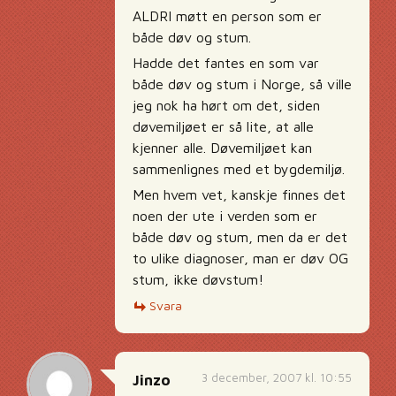
ALDRI møtt en person som er
både døv og stum.
Hadde det fantes en som var
både døv og stum i Norge, så ville
jeg nok ha hørt om det, siden
døvemiljøet er så lite, at alle
kjenner alle. Døvemiljøet kan
sammenlignes med et bygdemiljø.
Men hvem vet, kanskje finnes det
noen der ute i verden som er
både døv og stum, men da er det
to ulike diagnoser, man er døv OG
stum, ikke døvstum!
Svara
3 december, 2007 kl. 10:55
Jinzo