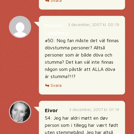
Svara
3 december, 2007 kl. 00:19
Marcus
Lundberg
#50: Nog fan måste det väl finnas
dövstumma personer? Alltså
personer som är både döva och
stumma? Det kan väl inte finnas
någon som påstår att ALLA döva
är stumma?!!?
Svara
3 december, 2007 kl. 01:14
Eivor
54: Jeg har aldri møtt en døv
person som i tillegg har vært født
uten stemmebånd. Jeg har altså