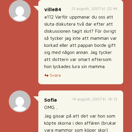
13 augusti, 2007 kl. 02:44
ville84
#112 Varför uppmanar du oss att
sluta diskutera två dar efter att
diskussionen tagit slut? För övrigt
så tycker jag inte att mamman var
korkad eller att pappan borde gift
sig med någon annan. Jag tycker
att dottern var smart eftersom
hon lyckades lura sin mamma.
Svara
14 augusti, 2007 kl. 16:12
Sofia
OMG ..
Jag gissar på att det var hon som
köpte skorna i den affären (brukar
vara mammor som köper skor)