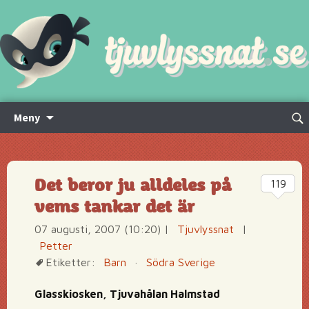
Hoppa
Sök
Meny
till
efte
innehåll
Det beror ju alldeles på
119
vems tankar det är
07 augusti, 2007 (10:20)
|
Tjuvlyssnat
|
Petter
Etiketter:
Barn
·
Södra Sverige
Glasskiosken, Tjuvahålan Halmstad