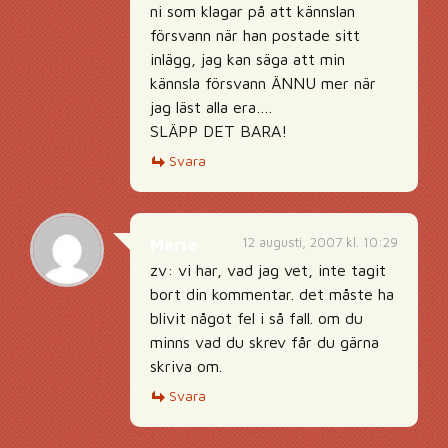
ni som klagar på att kännslan
försvann när han postade sitt
inlägg, jag kan säga att min
kännsla försvann ÄNNU mer när
jag läst alla era….
SLÄPP DET BARA!
Svara
12 augusti, 2007 kl. 10:29
Marie
zv: vi har, vad jag vet, inte tagit
bort din kommentar. det måste ha
blivit något fel i så fall. om du
minns vad du skrev får du gärna
skriva om.
Svara