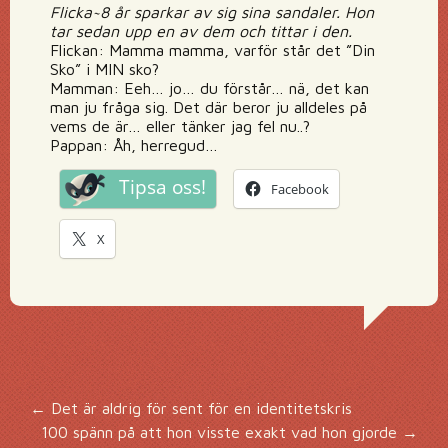
Flicka~8 år sparkar av sig sina sandaler. Hon
tar sedan upp en av dem och tittar i den.
Flickan: Mamma mamma, varför står det ”Din
Sko” i MIN sko?
Mamman: Eeh… jo… du förstår… nä, det kan
man ju fråga sig. Det där beror ju alldeles på
vems de är… eller tänker jag fel nu..?
Pappan: Åh, herregud…
Tipsa oss!
Facebook
X
Inläggsnavigering
←
Det är aldrig för sent för en identitetskris
100 spänn på att hon visste exakt vad hon gjorde
→