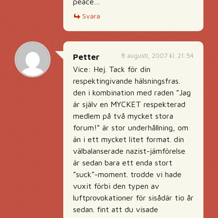
peace…
Svara
8 augusti, 2007 kl. 21:54
Petter
Vice: Hej. Tack för din
respektingivande hälsningsfras.
den i kombination med raden ”Jag
är själv en MYCKET respekterad
medlem på två mycket stora
forum!” är stor underhållning, om
än i ett mycket litet format. din
välbalanserade nazist-jämförelse
är sedan bara ett enda stort
”suck”-moment. trodde vi hade
vuxit förbi den typen av
luftprovokationer för sisådär tio år
sedan. fint att du visade