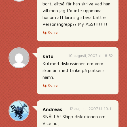
bort, alltså får han skriva vad han
vill men jag får inte uppmana
honom att lära sig stava bättre.
Personangrepp?? My ASS!!!!!!!!!
Svara
10 augusti, 2007 kl. 18:52
kato
Kul med diskussionen om vem
skon är, med tanke på platsens
namn.
Svara
12 augusti, 2007 kl. 10:11
Andreas
SNÄLLA! Släpp diskutionen om
Vice nu,