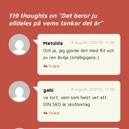
119 thoughts on “
Det beror ju
alldeles på vems tankar det är
”
8 augusti, 2007 kl. 17:04
Matulda
Och ja, jag gjorde det med flit och
av ren illvilja (intelligigens..)
Svara
8 augusti, 2007 kl. 17:06
gabi
va tort, vem som helst vet att
DIN SKO är skoföretag.
Svara