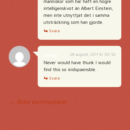
människor som har haft en högre
intelligenskvot än Albert Einstein,
men inte utnyttjat det i samma
utsträckning som han gjorde.
Svara
28 augusti, 2011 kl. 00:52
Jetsin
Never would have thunk I would
find this so inidspaensble.
Svara
Kommentarsnavig
← Äldre kommentarer