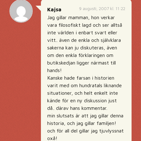
9 augusti, 2007 kl. 11:22
Kajsa
Jag gillar mamman, hon verkar
vara filosofiskt lagd och ser alltså
inte världen i enbart svart eller
vitt.. även de enkla och självklara
sakerna kan ju diskuteras, även
om den enkla förklaringen om
butikskedjan ligger närmast till
hands!
Kanske hade farsan i historien
varit med om hundratals liknande
situationer, och helt enkelt inte
kände för en ny diskussion just
då.. därav hans kommentar.
min slutsats är att jag gillar denna
historia, och jag gillar familjen!
och för all del gillar jag tjuvlyssnat
oxå!