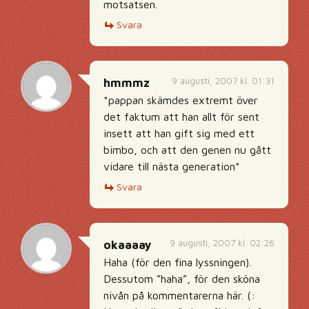
motsatsen.
Svara
9 augusti, 2007 kl. 01:31
hmmmz
*pappan skämdes extremt över
det faktum att han allt för sent
insett att han gift sig med ett
bimbo, och att den genen nu gått
vidare till nästa generation*
Svara
9 augusti, 2007 kl. 02:26
okaaaay
Haha (för den fina lyssningen).
Dessutom ”haha”, för den sköna
nivån på kommentarerna här. (: