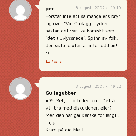
8 augusti, 2007 kl. 19:19
per
Förstår inte att så många ens bryr
sig över ”Vice” inlägg. Tycker
nästan det var lika komiskt som
”det tjuvlyssnade”. Spänn av folk,
den sista idioten är inte född än!
:)
Svara
8 augusti, 2007 kl. 19:22
Gullegubben
#95 Mell, bli inte ledsen… Det är
väll bra med diskutioner, eller?
Men den här går kanske för långt…
Ja, ja…
Kram på dig Mell!