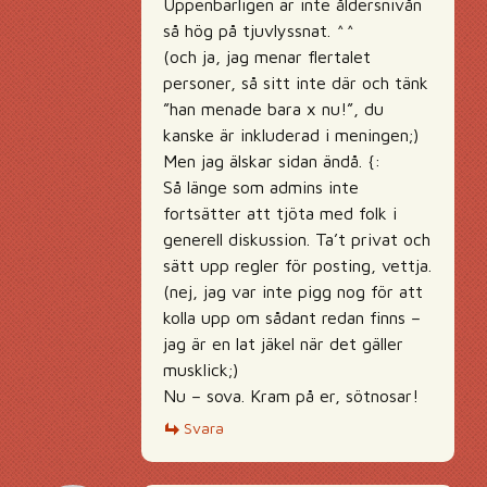
Uppenbarligen är inte åldersnivån
så hög på tjuvlyssnat. ^^
(och ja, jag menar flertalet
personer, så sitt inte där och tänk
”han menade bara x nu!”, du
kanske är inkluderad i meningen;)
Men jag älskar sidan ändå. {:
Så länge som admins inte
fortsätter att tjöta med folk i
generell diskussion. Ta’t privat och
sätt upp regler för posting, vettja.
(nej, jag var inte pigg nog för att
kolla upp om sådant redan finns –
jag är en lat jäkel när det gäller
musklick;)
Nu – sova. Kram på er, sötnosar!
Svara