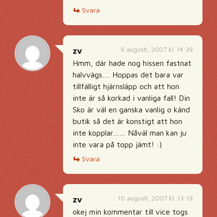
Svara
9 augusti, 2007 kl. 14:39
zv
Hmm, där hade nog hissen fastnat
halvvägs…. Hoppas det bara var
tillfälligt hjärnsläpp och att hon
inte är så korkad i vanliga fall! Din
Sko är väl en ganska vanlig o känd
butik så det är konstigt att hon
inte kopplar…… Nåväl man kan ju
inte vara på topp jämt! :)
Svara
10 augusti, 2007 kl. 13:19
zv
okej min kommentar till vice togs