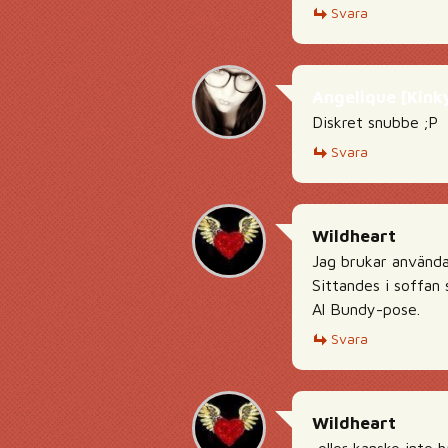
Svara
Angelique [Kink
Diskret snubbe ;P
Svara
Wildheart
Jag brukar använda
Sittandes i soffan
Al Bundy-pose.
Svara
Wildheart