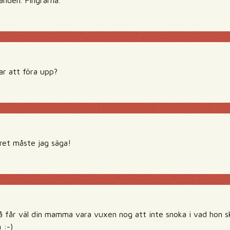
handen. Fingrarna.
ar att föra upp?
ret måste jag säga!
å får väl din mamma vara vuxen nog att inte snoka i vad hon ska
 :-)