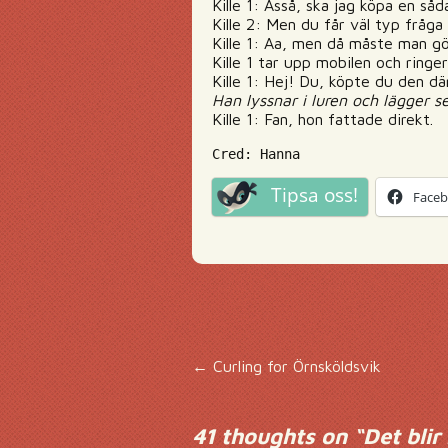
Kille 1: Asså, ska jag köpa en såd
Kille 2: Men du får väl typ fråga
Kille 1: Aa, men då måste man gö
Kille 1 tar upp mobilen och ringer
Kille 1: Hej! Du, köpte du den där
Han lyssnar i luren och lägger s
Kille 1: Fan, hon fattade direkt.
Cred: Hanna
Tipsa oss!
Face
Inläggsnavigering
←
Curling for Örnsköldsvik
41 thoughts on “
Det blir