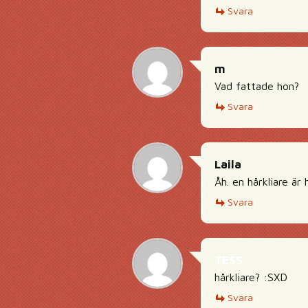
Svara
m
Vad fattade hon?
Svara
Laila
Åh. en hårkliare är 
Svara
TESS
hårkliare? :SXD
Svara