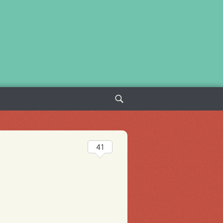
Sök
efter:
41