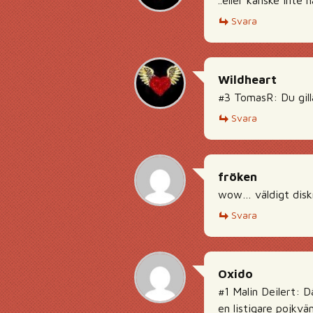
..eller kanske inte 
Svara
Wildheart
#3 TomasR: Du gill
Svara
fröken
wow… väldigt disk
Svara
Oxido
#1 Malin Deilert: D
en listigare pojkvän