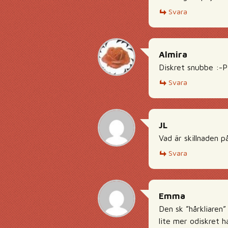
Svara
Almira
Diskret snubbe :-P
Svara
JL
Vad är skillnaden p
Svara
Emma
Den sk ”hårkliaren”
lite mer odiskret h