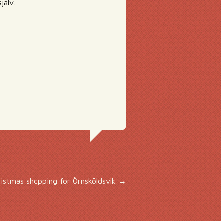
jälv.
ristmas shopping for Örnsköldsvik
→