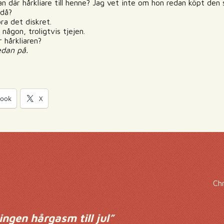
an där hårkliare till henne? Jag vet inte om hon redan köpt den s
 då?
ra det diskret.
 någon, troligtvis tjejen.
 hårkliaren?
edan på.
book
X
Ch
 ingen hårgasm till jul
”