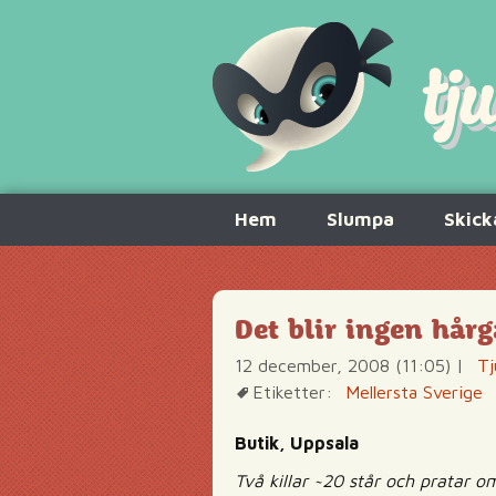
Hoppa
Hem
Slumpa
Skick
till
innehåll
Det blir ingen hårg
12 december, 2008 (11:05)
|
Tj
Etiketter:
Mellersta Sverige
Butik, Uppsala
Två killar ~20 står och pratar om