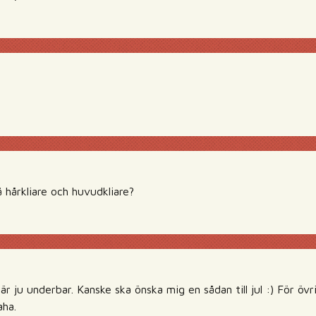
å hårkliare och huvudkliare?
 är ju underbar. Kanske ska önska mig en sådan till jul :) För öv
aha.