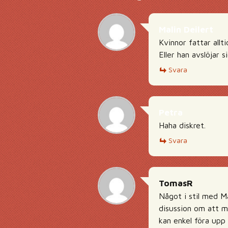
Malin Deilert
Kvinnor fattar allti
Eller han avslöjar si
Svara
Petra
Haha diskret.
Svara
TomasR
Något i stil med Ma
disussion om att m
kan enkel föra upp