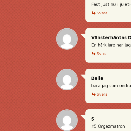
Fast just nu i julet
Svara
Vänsterhäntas 
En hårkliare har jag
Svara
Bella
bara jag som undrar
Svara
$
#5 Orgazmatron