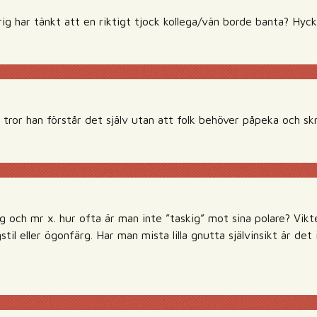
ig har tänkt att en riktigt tjock kollega/vän borde banta? Hyc
 tror han förstår det själv utan att folk behöver påpeka och sk
och mr x. hur ofta är man inte ”taskig” mot sina polare? Vikten 
il eller ögonfärg. Har man mista lilla gnutta självinsikt är det 