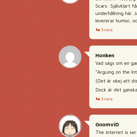
Scars: Självklart f
underhållning här. 
levererar humor, och
Svara
Honken
Vad sägs om en ga
”Arguing on the Int
(Det är okej att dis
Dock är det ganska 
Svara
GnomviD
The internet is ser