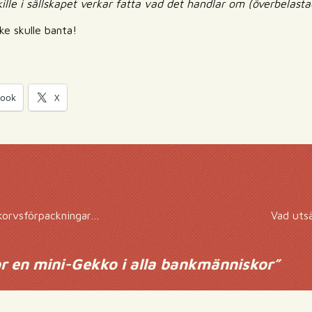
kille i sällskapet verkar fatta vad det handlar om (överbelasta
ke skulle banta!
book
X
lukorvsförpackningar…
Vad utsä
r en mini-Gekko i alla bankmänniskor
”