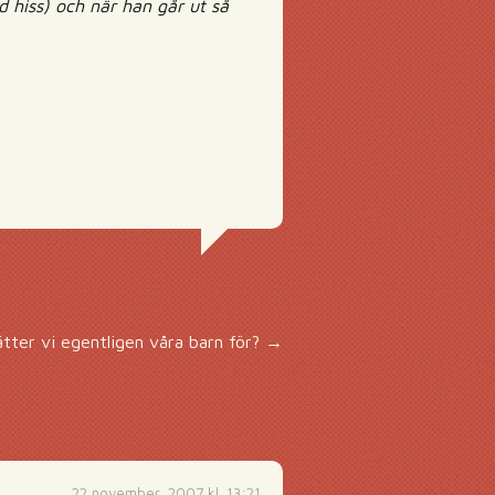
d hiss) och när han går ut så
tter vi egentligen våra barn för?
→
22 november, 2007 kl. 13:21