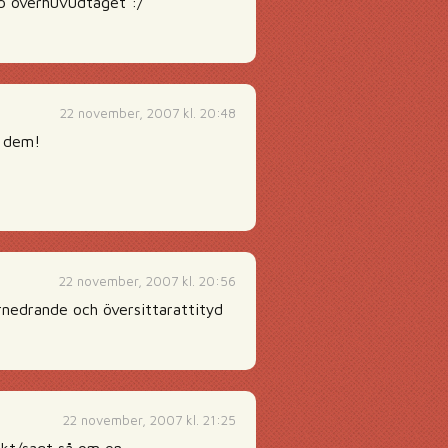
upp överhuvudtaget :/
22 november, 2007 kl. 20:48
t dem!
22 november, 2007 kl. 20:56
örnedrande och översittarattityd
22 november, 2007 kl. 21:25