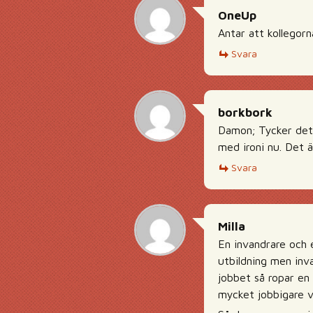
OneUp
Antar att kollegor
Svara
borkbork
Damon; Tycker det ä
med ironi nu. Det ä
Svara
Milla
En invandrare och 
utbildning men inv
jobbet så ropar en 
mycket jobbigare väg