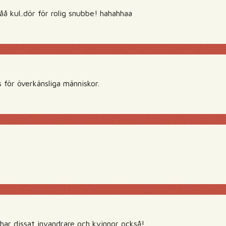
kul..dör för rolig snubbe! hahahhaa
s för överkänsliga människor.
har dissat invandrare och kvinnor också!