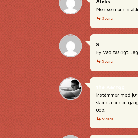
Aleks
Men som om ni aldr
Svara
S
Fy vad taskigt. Jag
Svara
the Aarrgg
instämmer med jurg 
skämta om än gångst
upp.
Svara