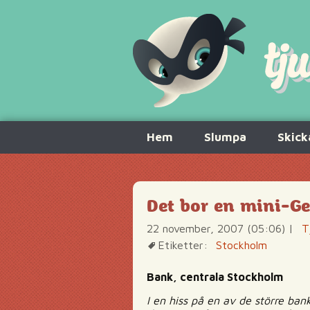
Hoppa
Hem
Slumpa
Skick
till
innehåll
Det bor en mini-G
22 november, 2007 (05:06)
|
T
Etiketter:
Stockholm
Bank, centrala Stockholm
I en hiss på en av de större ban