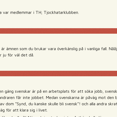
na var medlemmar i TH; Tjockhatarklubben.
r ämnen som du brukar vara överkänslig på i vanliga fall. Nååj
r ju för väl det då.
en gäng svenskar är på en arbetsplats för att söka jobb, svensk
andraren får inte jobbet. Medan svenskarna är påväg mot den b
av dom ”Synd, du kanske skulle bli svensk”! och alla andra skra
 för att klara sig i livet.