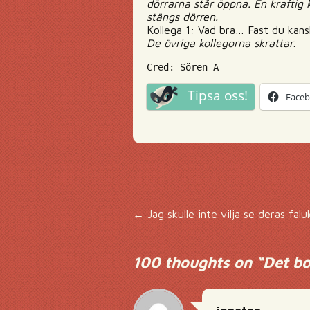
dörrarna står öppna. En kraftig 
stängs dörren.
Kollega 1: Vad bra… Fast du kans
De övriga kollegorna skrattar
.
Cred: Sören A
Tipsa oss!
Face
Inläggsnavigering
←
Jag skulle inte vilja se deras fa
100 thoughts on “
Det bo