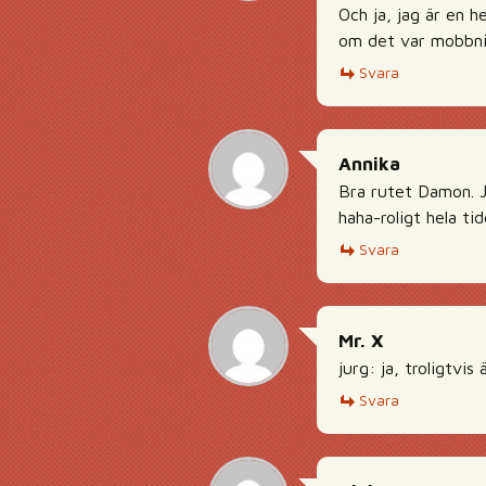
Och ja, jag är en 
om det var mobbnin
Svara
Annika
Bra rutet Damon. J
haha-roligt hela ti
Svara
Mr. X
jurg: ja, troligtvis
Svara