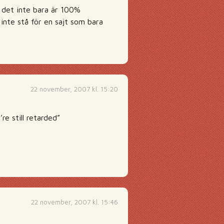
t det inte bara är 100%
 inte stå för en sajt som bara
22 november, 2007 kl. 15:20
re still retarded”
22 november, 2007 kl. 15:46