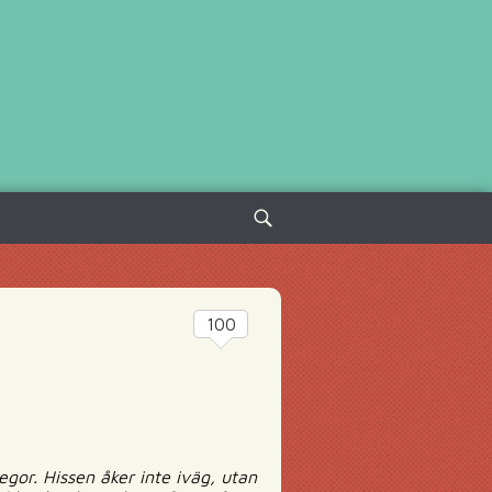
Sök
efter:
100
egor. Hissen åker inte iväg, utan