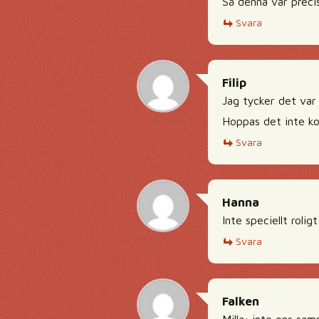
Så denna var precis
Svara
Filip
Jag tycker det var 
Hoppas det inte ko
Svara
Hanna
Inte speciellt roli
Svara
Falken