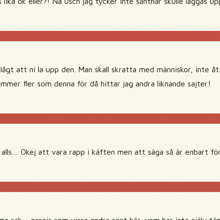
 lika ok eller?! Nä usch jag tycker inte sånthär skulle läggas 
lågt att ni la upp den. Man skall skratta med människor, inte å
mmer fler som denna för då hittar jag andra liknande sajter!
gt alls… Okej att vara rapp i käften men att säga så är enbart f