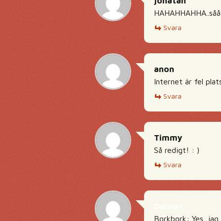
jonatan
HAHAHHAHHA..såååå 
Svara
anon
Internet är fel plat
Svara
Timmy
Så redigt! : )
Svara
Damon
Borkbork: Yes, jag 