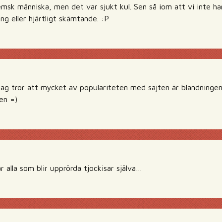
hemsk människa, men det var sjukt kul. Sen så iom att vi inte h
g eller hjärtligt skämtande. :P
ag tror att mycket av populariteten med sajten är blandningen!
den =)
 är alla som blir upprörda tjockisar själva…