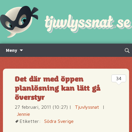
Hoppa
Sök
Meny
till
efte
innehåll
Det där med öppen
34
planlösning kan lätt gå
överstyr
27 februari, 2011 (10:27)
|
Tjuvlyssnat
|
Jennie
Etiketter:
Södra Sverige