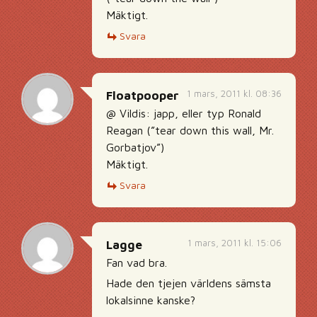
Mäktigt.
Svara
1 mars, 2011 kl. 08:36
Floatpooper
@ Vildis: japp, eller typ Ronald
Reagan (”tear down this wall, Mr.
Gorbatjov”)
Mäktigt.
Svara
1 mars, 2011 kl. 15:06
Lagge
Fan vad bra.
Hade den tjejen världens sämsta
lokalsinne kanske?