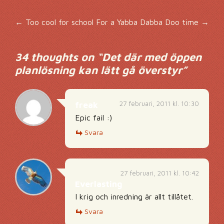
Inläggsnavigering
←
Too cool for school
For a Yabba Dabba Doo time
→
34 thoughts on “
Det där med öppen
planlösning kan lätt gå överstyr
”
27 februari, 2011 kl. 10:30
freak
Epic fail :)
Svara
27 februari, 2011 kl. 10:42
Everlasting
I krig och inredning är allt tillåtet.
Svara