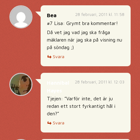
28 februari, 2011 kl. 11:58
Bea
#7 Lisa: Grymt bra kommentar!
Då vet jag vad jag ska fråga
mäklaren när jag ska på visning nu
på söndag ;)
Svara
28 februari, 2011 kl. 12:03
Hannibal
Hayes
Tjejen: ”Varför inte, det är ju
redan ett stort fyrkantigt hål i
den?”
Svara