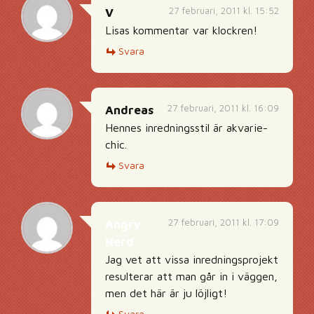
27 februari, 2011 kl. 15:52
V
Lisas kommentar var klockren!
Svara
27 februari, 2011 kl. 16:09
Andreas
Hennes inredningsstil är akvarie-
chic.
Svara
27 februari, 2011 kl. 17:09
Angry
Nerd
Jag vet att vissa inredningsprojekt
resulterar att man går in i väggen,
men det här är ju löjligt!
Svara