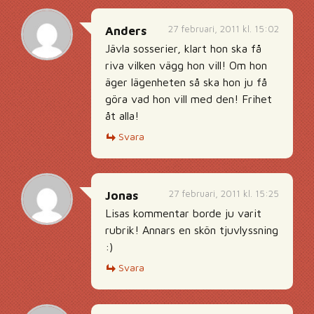
27 februari, 2011 kl. 15:02
Anders
Jävla sosserier, klart hon ska få
riva vilken vägg hon vill! Om hon
äger lägenheten så ska hon ju få
göra vad hon vill med den! Frihet
åt alla!
Svara
27 februari, 2011 kl. 15:25
Jonas
Lisas kommentar borde ju varit
rubrik! Annars en skön tjuvlyssning
:)
Svara