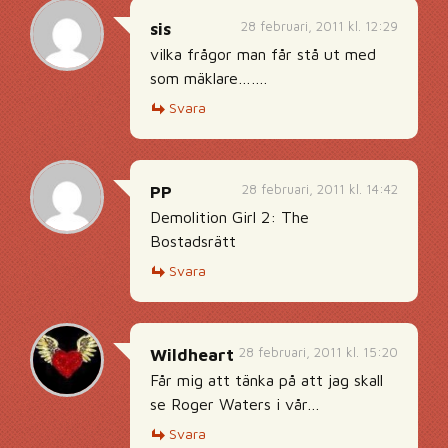
28 februari, 2011 kl. 12:29
sis
vilka frågor man får stå ut med
som mäklare…….
Svara
28 februari, 2011 kl. 14:42
PP
Demolition Girl 2: The
Bostadsrätt
Svara
28 februari, 2011 kl. 15:20
Wildheart
Får mig att tänka på att jag skall
se Roger Waters i vår…
Svara