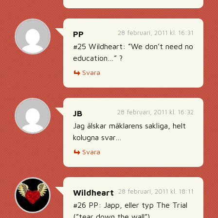
28 februari, 2011 kl. 16:31
PP
#25 Wildheart: ”We don’t need no
education…” ?
Svara
28 februari, 2011 kl. 16:32
JB
Jag älskar mäklarens sakliga, helt
kolugna svar…
Svara
28 februari, 2011 kl. 18:11
Wildheart
#26 PP: Japp, eller typ The Trial
(”tear down the wall”)