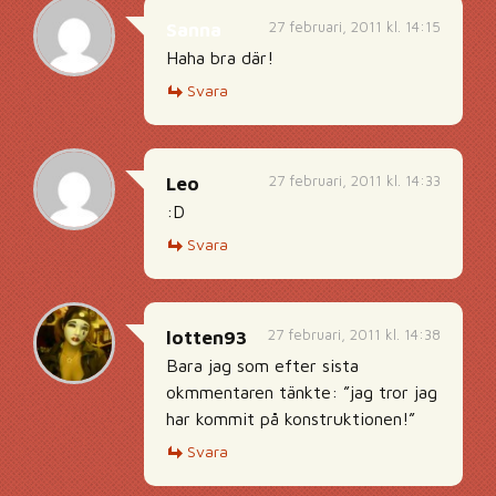
27 februari, 2011 kl. 14:15
Sanna
Haha bra där!
Svara
27 februari, 2011 kl. 14:33
Leo
:D
Svara
27 februari, 2011 kl. 14:38
lotten93
Bara jag som efter sista
okmmentaren tänkte: ”jag tror jag
har kommit på konstruktionen!”
Svara