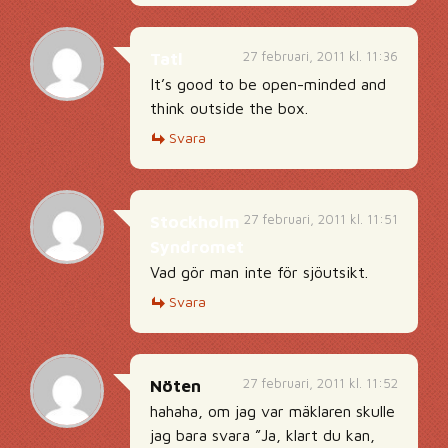
27 februari, 2011 kl. 11:36
Tatl
It’s good to be open-minded and
think outside the box.
Svara
27 februari, 2011 kl. 11:51
Stockholm
Syndromet
Vad gör man inte för sjöutsikt.
Svara
27 februari, 2011 kl. 11:52
Nöten
hahaha, om jag var mäklaren skulle
jag bara svara ”Ja, klart du kan,