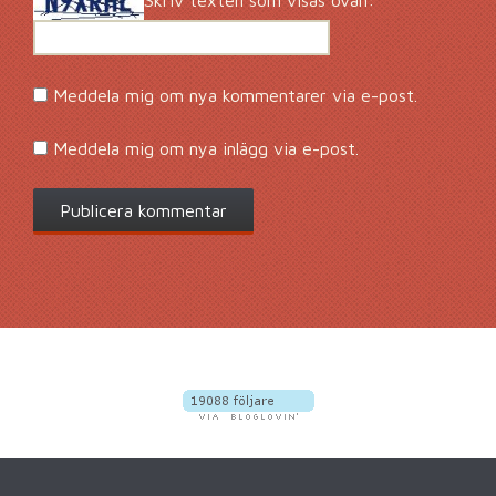
Meddela mig om nya kommentarer via e-post.
Meddela mig om nya inlägg via e-post.