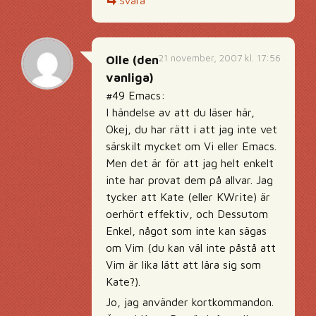
Svara
21 november, 2007 kl. 17:56
Olle (den
vanliga)
#49 Emacs:
I händelse av att du läser här,
Okej, du har rätt i att jag inte vet
särskilt mycket om Vi eller Emacs.
Men det är för att jag helt enkelt
inte har provat dem på allvar. Jag
tycker att Kate (eller KWrite) är
oerhört effektiv, och Dessutom
Enkel, något som inte kan sägas
om Vim (du kan väl inte påstå att
Vim är lika lätt att lära sig som
Kate?).
Jo, jag använder kortkommandon.