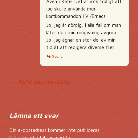
Även i Kate. Det är iofs troligt att
jag skulle använda mer
kortkommandon i Vi/Emacs.
Jo, jag är nördig, i alla fall om man
låter de i min omgivning avgöra.
Jo, jag ägnar en stor del av min
tid åt att redigera diverse filer.
Svara
Kommentarsnavig
← Äldre kommentarer
Lämna ett svar
Din e-postadress kommer inte publiceras.
Obligatoriska fält är märkta
*