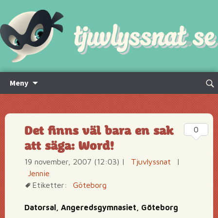
Hoppa
Sök
Meny
till
efte
innehåll
Det finns väl bara en sak
0
att säga: Word!
19 november, 2007 (12:03)
|
Tjuvlyssnat
|
Jennie
Etiketter:
Göteborg
Datorsal, Angeredsgymnasiet, Göteborg