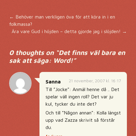
Inläggsnavigering
←
Behöver man verkligen öva för att köra in i en
folkmassa?
Ära vare Gud i höjden – detta gjorde jag i slöjden!
→
0 thoughts on “
Det finns väl bara en
sak att säga: Word!
”
21 november, 2007 kl. 16:17
Sanna
Till ”Jocke”: Anmäl henne då .. Det
spelar väll ingen roll? Det var ju
kul, tycker du inte det?
Och till ”Någon annan”: Kolla längst
upp vad Zazza skrivit så förstår
du.