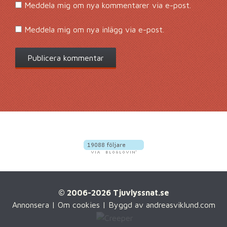
Meddela mig om nya kommentarer via e-post.
Meddela mig om nya inlägg via e-post.
© 2006-2026 Tjuvlyssnat.se
Annonsera
|
Om cookies
| Byggd av
andreasviklund.com