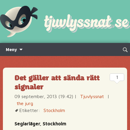
Hoppa
Sök
Meny
till
efte
innehåll
Det gäller att sända rätt
1
signaler
09 september, 2013 (19:42)
|
Tjuvlyssnat
|
the jurg
Etiketter:
Stockholm
Seglarläger, Stockholm