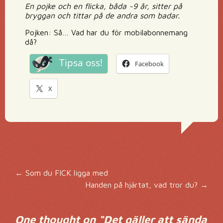
En pojke och en flicka, båda ~9 år, sitter på
bryggan och tittar på de andra som badar.
Pojken: Så… Vad har du för mobilabonnemang
då?
Tipsa oss!
Facebook
X
Inläggsnavigering
←
Som du FICK ligga med
Handen på hjärtat, vad tror du?
→
One thought on “
Det gäller att sända