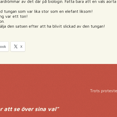
mardrömmar av det där på biologin. Fatta bara att en vals aorta
med tungan som var lika stor som en elefant liksom!
ng var ett ton!
on.
älja den satsen efter att ha blivit slickad av den tungan!
book
X
Trots proteste
r att se över sina val
”