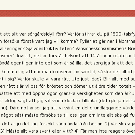
 att allt var sörgårdsidyll förr? Varför stirrar du på 1800-talsfyl
h försöka förstå vart jag vill komma? Fylleriet går ner i åldrarn
aliseringen? Självdestruktiviteten? Vansinneskonsumismen? Bris
mer” Jovisst, det är förstås helsunt att 14-åringar relaterar ti
ndå egentligen inte det som är så illa, det sorgliga är att de
 komma sig att när man kritiserar sin samtid, så ska det alltid 
 i sig? Varför skulle vi vara rätt ute just idag? Blir allt med 
en rätt slår vi oss för bröstet och dömer ut äldre tider totalt –
bättre att med öppna ögon granska verkligheten som den är? Jag 
ler aldrig sagt att jag vill vrida klockan tillbaka (det går ju d
s nu). Däremot anser jag att vi vänt en del grundläggande värde
å något sätt måste försöka ta till oss igen om inte allt ska gå fu
, det är ju det jag försökt säga ända från början. 2) Var skrev 
3) Måste allt vara svart eller vitt? 4) Får man inte reagera öve