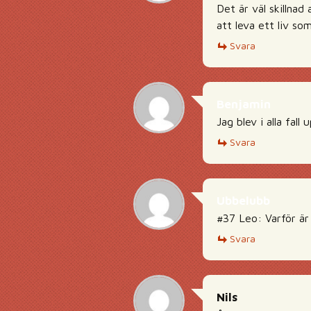
Det är väl skillnad
att leva ett liv s
Svara
Benjamin
Jag blev i alla fall
Svara
Ubbelubb
#37 Leo: Varför är 
Svara
Nils