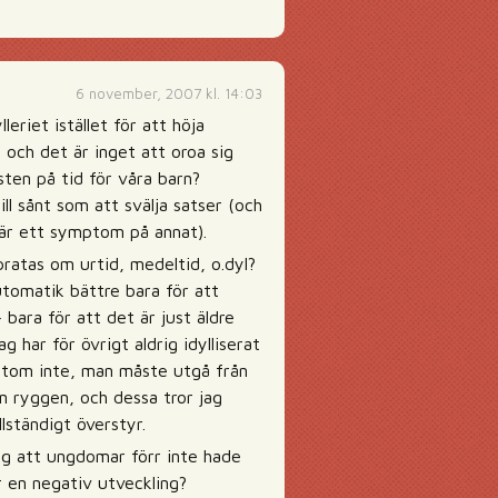
6 november, 2007 kl. 14:03
leriet istället för att höja
a och det är inget att oroa sig
ten på tid för våra barn?
ll sånt som att svälja satser (och
t är ett symptom på annat).
pratas om urtid, medeltid, o.dyl?
automatik bättre bara för att
 bara för att det är just äldre
har för övrigt aldrig idylliserat
essutom inte, man måste utgå från
n ryggen, och dessa tror jag
llständigt överstyr.
jag att ungdomar förr inte hade
r en negativ utveckling?