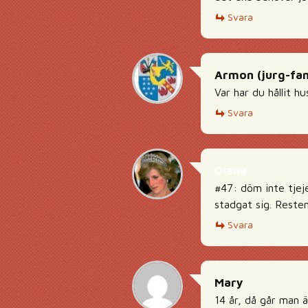
Svara
Armon (jurg-fan
Var har du hållit h
Svara
Diana
#47: döm inte tjeje
stadgat sig. Resten
Svara
Mary
14 år, då går man än