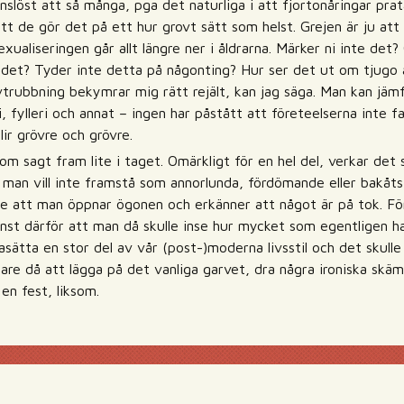
nslöst att så många, pga det naturliga i att fjortonåringar pra
tt de gör det på ett hur grovt sätt som helst. Grejen är ju att v
exualiseringen går allt längre ner i åldrarna. Märker ni inte det
det? Tyder inte detta på någonting? Hur ser det ut om tjugo
vtrubbning bekymrar mig rätt rejält, kan jag säga. Man kan jäm
 fylleri och annat – ingen har påstått att företeelserna inte f
blir grövre och grövre.
om sagt fram lite i taget. Omärkligt för en hel del, verkar det 
ör man vill inte framstå som annorlunda, fördömande eller bakåtst
 att man öppnar ögonen och erkänner att något är på tok. För 
nst därför att man då skulle inse hur mycket som egentligen har
asätta en stor del av vår (post-)moderna livsstil och det skulle j
are då att lägga på det vanliga garvet, dra några ironiska skäm
 en fest, liksom.