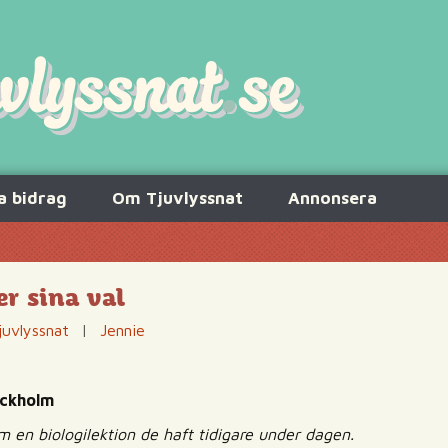
a bidrag
Om Tjuvlyssnat
Annonsera
er sina val
juvlyssnat
|
Jennie
ockholm
om en biologilektion de haft tidigare under dagen.