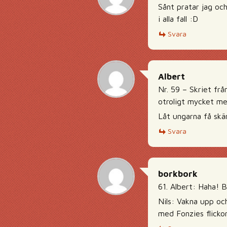
Sånt pratar jag och
i alla fall :D
Svara
Albert
Nr. 59 – Skriet frå
otroligt mycket me
Låt ungarna få skä
Svara
borkbork
61. Albert: Haha! B
Nils: Vakna upp och
med Fonzies flickor