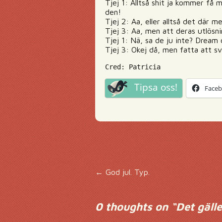
Tjej 1: Alltså shit ja kommer få 
den!
Tjej 2: Aa, eller alltså det där 
Tjej 3: Aa, men att deras utlösni
Tjej 1: Nä, sa de ju inte? Dream 
Tjej 3: Okej då, men fatta att sv
Cred: Patricia
Tipsa oss!
Face
Inläggsnavigering
←
God jul. Typ.
0 thoughts on “
Det gälle