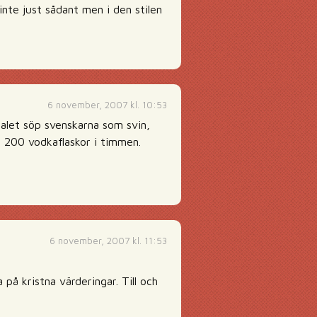
inte just sådant men i den stilen
6 november, 2007 kl. 10:53
-talet söp svenskarna som svin,
p 200 vodkaflaskor i timmen.
6 november, 2007 kl. 11:53
på kristna värderingar. Till och