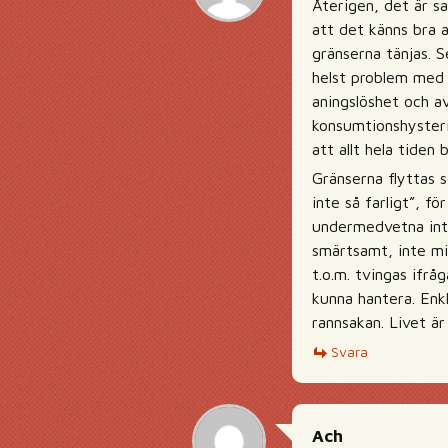
Återigen, det är sa
att det känns bra a
gränserna tänjas. S
helst problem med 
aningslöshet och a
konsumtionshysteri,
att allt hela tiden 
Gränserna flyttas s
inte så farligt”, f
undermedvetna inte
smärtsamt, inte mi
t.o.m. tvingas ifråg
kunna hantera. Enkl
rannsakan. Livet är
Svara
Ach