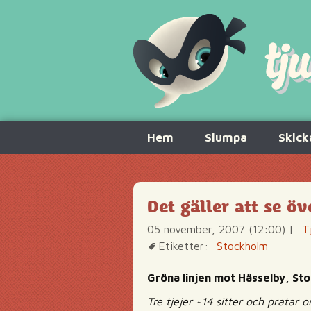
Hoppa
Hem
Slumpa
Skick
till
innehåll
Det gäller att se öv
05 november, 2007 (12:00)
|
T
Etiketter:
Stockholm
Gröna linjen mot Hässelby, St
Tre tjejer ~14 sitter och pratar 