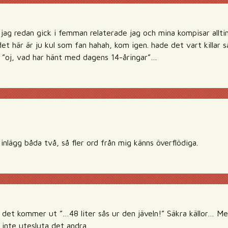
 jag redan gick i femman relaterade jag och mina kompisar alltin
et här är ju kul som fan hahah, kom igen. hade det vart killar så
 ”oj, vad har hänt med dagens 14-åringar”…
 inlägg båda två, så fler ord från mig känns överflödiga.
t det kommer ut ”…48 liter sås ur den jäveln!” Säkra källor… M
 inte utesluta det andra.