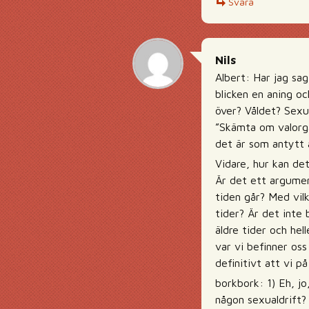
Svara
Nils
Albert: Har jag sagt
blicken en aning oc
över? Våldet? Sexu
”Skämta om valorgas
det är som antytt ä
Vidare, hur kan det
Är det ett argument
tiden går? Med vilk
tider? Är det inte 
äldre tider och hel
var vi befinner os
definitivt att vi p
borkbork: 1) Eh, jo
någon sexualdrift? 