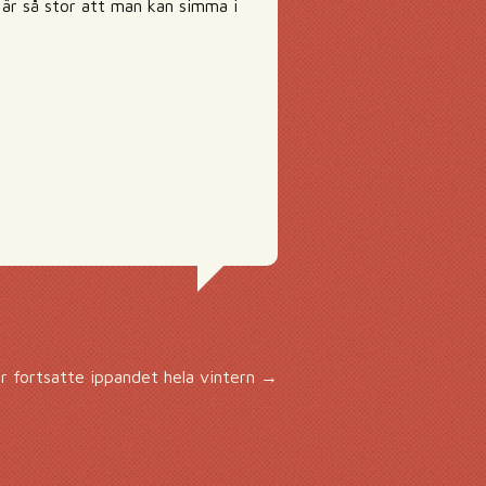
 är så stor att man kan simma i
r fortsatte ippandet hela vintern
→