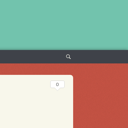
Sök
efter:
0