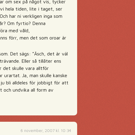
tar om sex på något vis, tycker
i hela tiden, lite i taget, ser
? Och har ni verkligen inga som
 år? Om fyrtio? Denna
föra med våld,
anns förr, men det som oroar är
som. Det sägs: ”Äsch, det är väl
rävande. Eller så tillåter ens
det skulle vara alltför
 urartat. Ja, man skulle kanske
u bli alldeles för jobbigt för att
t och undvika all form av
6 november, 2007 kl. 10:34