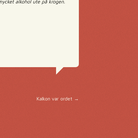
 mycket alkohol ute på krogen.
Kalkon var ordet
→