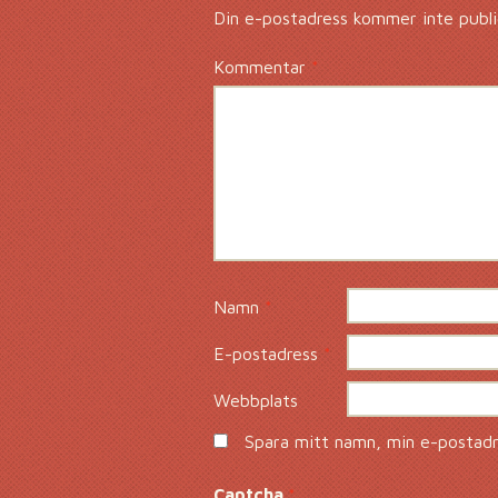
Din e-postadress kommer inte publi
Kommentar
*
Namn
*
E-postadress
*
Webbplats
Spara mitt namn, min e-postadre
Captcha
*