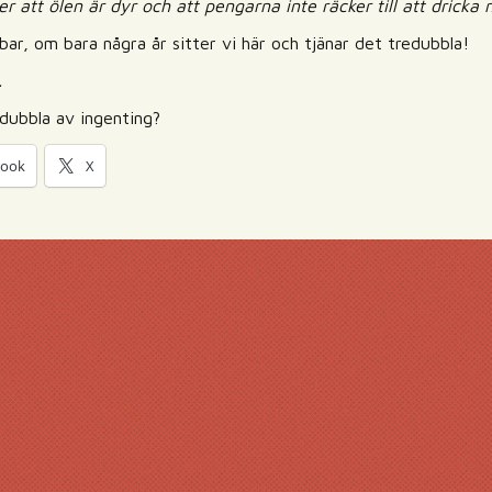
r att ölen är dyr och att pengarna inte räcker till att dricka
bbar, om bara några år sitter vi här och tjänar det tredubbla!
.
edubbla av ingenting?
book
X