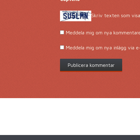
Skriv texten som visa
Meddela mig om nya kommentarer
Meddela mig om nya inlägg via e