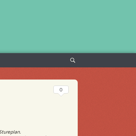
Sök
efter:
0
Stureplan.