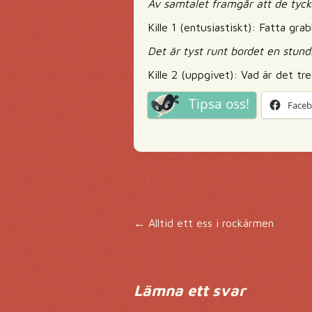
Av samtalet framgår att de tycke
Kille 1 (entusiastiskt): Fatta gra
Det är tyst runt bordet en stund
Kille 2 (uppgivet): Vad är det tr
Tipsa oss!
Face
Inläggsnavigering
←
Alltid ett ess i rockärmen
Lämna ett svar