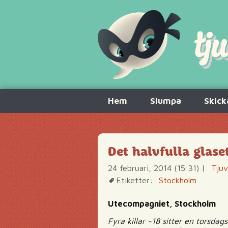
Hoppa
Hem
Slumpa
Skick
till
innehåll
Det halvfulla glas
24 februari, 2014 (15:31)
|
Tjuv
Etiketter:
Stockholm
Utecompagniet, Stockholm
Fyra killar ~18 sitter en torsda