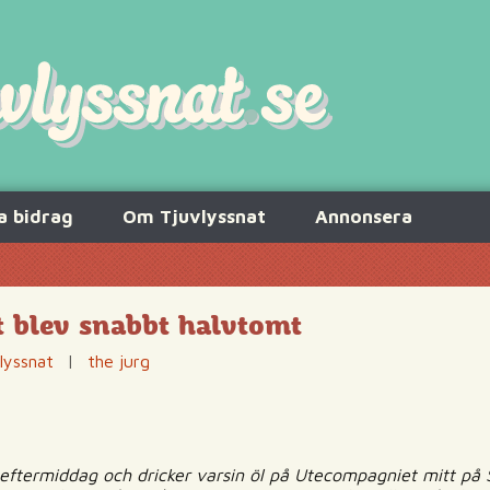
a bidrag
Om Tjuvlyssnat
Annonsera
et blev snabbt halvtomt
lyssnat
|
the jurg
gseftermiddag och dricker varsin öl på Utecompagniet mitt på 