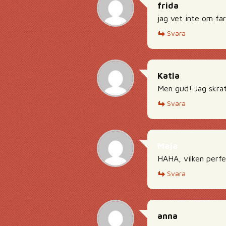
frida
jag vet inte om far
Svara
Katla
Men gud! Jag skratt
Svara
Maja
HAHA, vilken perfe
Svara
anna