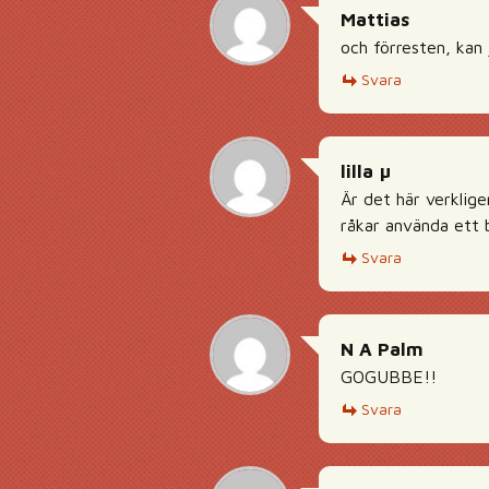
Mattias
och förresten, kan 
Svara
lilla µ
Är det här verklige
råkar använda ett 
Svara
N A Palm
GOGUBBE!!
Svara