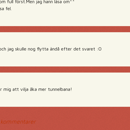
som full först.Men jag hann läsa om^^
a fel.
 och jag skulle nog flytta ändå efter det svaret :O
r mig att vilja åka mer tunnelbana!
mmentarsnavigerin
 kommentarer