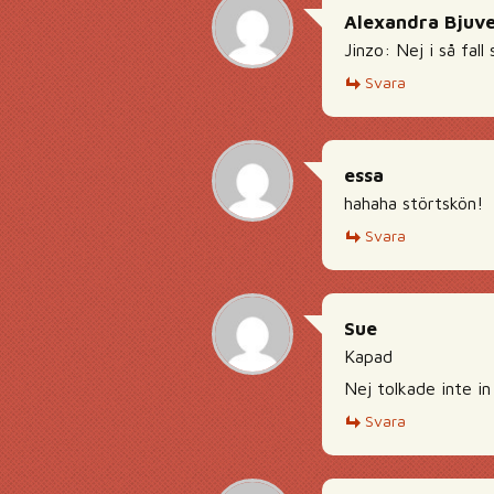
Alexandra Bjuv
Jinzo: Nej i så fal
Svara
essa
hahaha störtskön!
Svara
Sue
Kapad
Nej tolkade inte in 
Svara