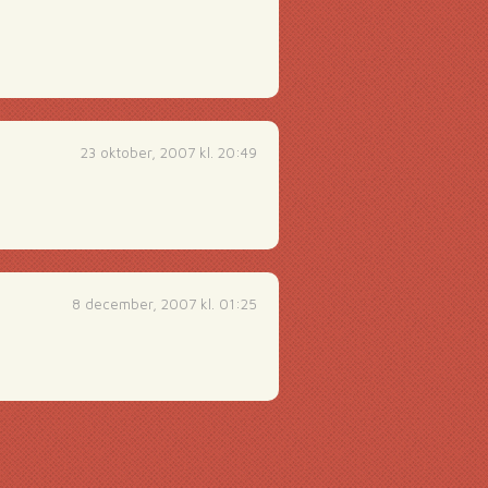
23 oktober, 2007 kl. 20:49
8 december, 2007 kl. 01:25
g