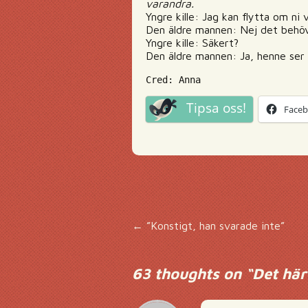
varandra.
Yngre kille: Jag kan flytta om ni v
Den äldre mannen: Nej det behöv
Yngre kille: Säkert?
Den äldre mannen: Ja, henne ser j
Cred: Anna
Tipsa oss!
Face
Inläggsnavigering
←
”Konstigt, han svarade inte”
63 thoughts on “
Det här