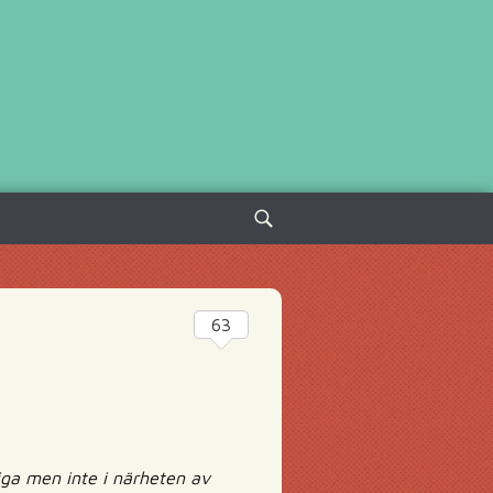
Sök
efter:
63
iga men inte i närheten av