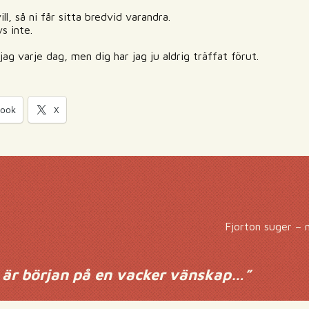
ill, så ni får sitta bredvid varandra.
s inte.
ag varje dag, men dig har jag ju aldrig träffat förut.
book
X
Fjorton suger – 
 är början på en vacker vänskap…
”