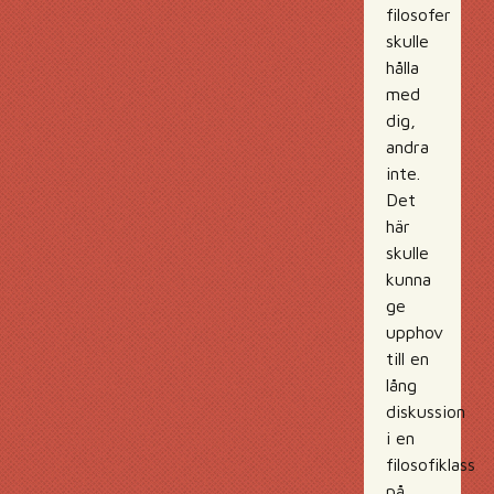
filosofer
skulle
hålla
med
dig,
andra
inte.
Det
här
skulle
kunna
ge
upphov
till en
lång
diskussion
i en
filosofiklass
på