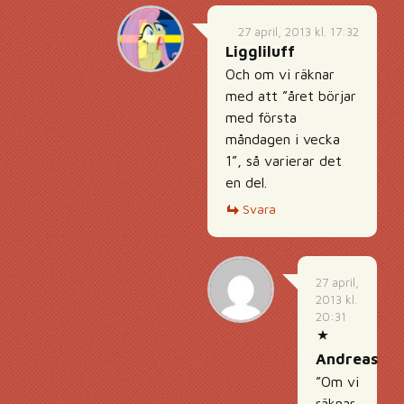
27 april, 2013 kl. 17:32
Liggliluff
Och om vi räknar
med att ”året börjar
med första
måndagen i vecka
1”, så varierar det
en del.
Svara
27 april,
2013 kl.
20:31
Andreas
”Om vi
räknar