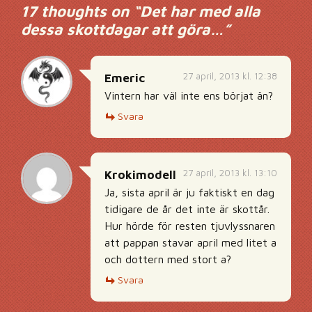
17 thoughts on “
Det har med alla
dessa skottdagar att göra…
”
27 april, 2013 kl. 12:38
Emeric
Vintern har väl inte ens börjat än?
Svara
27 april, 2013 kl. 13:10
Krokimodell
Ja, sista april är ju faktiskt en dag
tidigare de år det inte är skottår.
Hur hörde för resten tjuvlyssnaren
att pappan stavar april med litet a
och dottern med stort a?
Svara