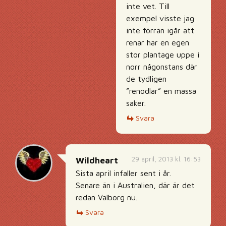
inte vet. Till
exempel visste jag
inte förrän igår att
renar har en egen
stor plantage uppe i
norr någonstans där
de tydligen
”renodlar” en massa
saker.
Svara
29 april, 2013 kl. 16:53
Wildheart
Sista april infaller sent i år.
Senare än i Australien, där är det
redan Valborg nu.
Svara