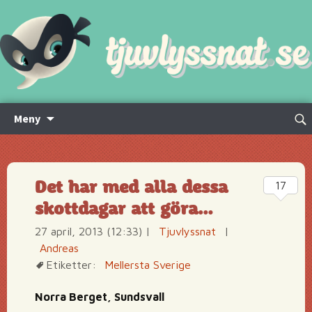
Hoppa
Sök
Meny
till
efte
innehåll
Det har med alla dessa
17
skottdagar att göra…
27 april, 2013 (12:33)
|
Tjuvlyssnat
|
Andreas
Etiketter:
Mellersta Sverige
Norra Berget, Sundsvall