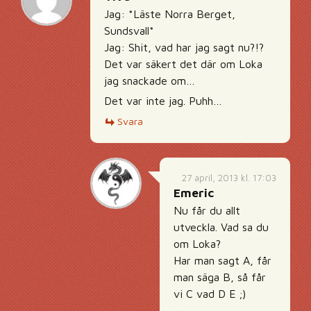
Jag: *Läste Norra Berget,
Sundsvall*
Jag: Shit, vad har jag sagt nu?!?
Det var säkert det där om Loka
jag snackade om…
Det var inte jag. Puhh…
Svara
27 april, 2013 kl. 17:03
Emeric
Nu får du allt
utveckla. Vad sa du
om Loka?
Har man sagt A, får
man säga B, så får
vi C vad D E ;)