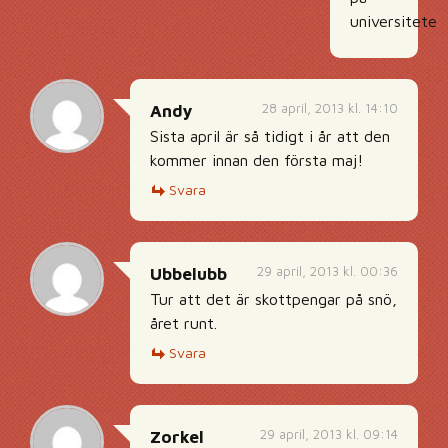
universitetet.
28 april, 2013 kl. 14:10
Andy
Sista april är så tidigt i år att den
kommer innan den första maj!
Svara
29 april, 2013 kl. 00:36
Ubbelubb
Tur att det är skottpengar på snö,
året runt.
Svara
29 april, 2013 kl. 09:14
Zorkel