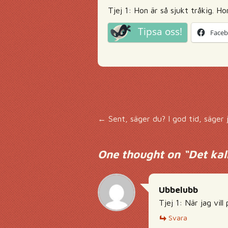
Tjej 1: Hon är så sjukt tråkig. Ho
Tipsa oss!
Face
Inläggsnavigering
←
Sent, säger du? I god tid, säger 
One thought on “
Det ka
Ubbelubb
Tjej 1: När jag vill
Svara