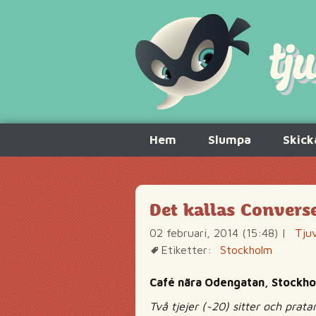
Hoppa
Hem
Slumpa
Skick
till
innehåll
Det kallas Conver
02 februari, 2014 (15:48)
|
Tjuv
Etiketter:
Stockholm
Café nära Odengatan, Stockh
Två tjejer (~20) sitter och pr