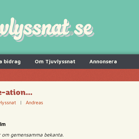
a bidrag
Om Tjuvlyssnat
Annonsera
se-ation…
lyssnat
|
Andreas
olm
atar om gemensamma bekanta.