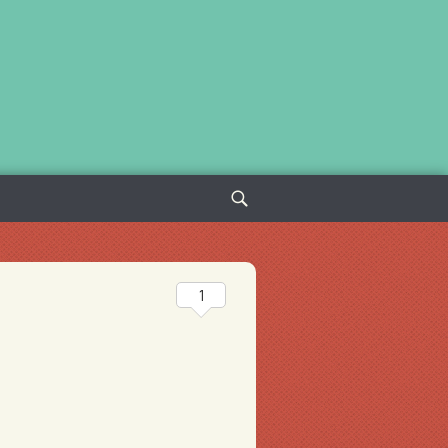
Sök
efter:
1