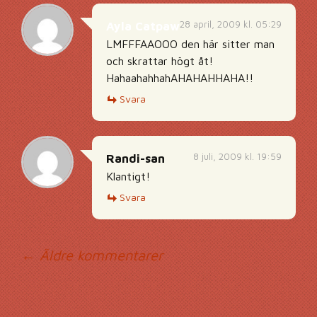
28 april, 2009 kl. 05:29
Ayla Catpaw
LMFFFAAOOO den här sitter man
och skrattar högt åt!
HahaahahhahAHAHAHHAHA!!
Svara
8 juli, 2009 kl. 19:59
Randi-san
Klantigt!
Svara
Kommentarsnavig
← Äldre kommentarer