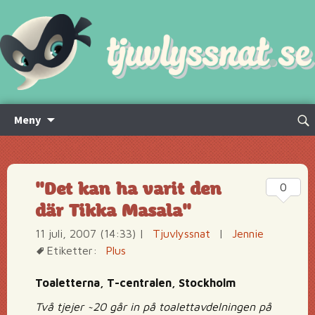
Hoppa
Sök
Meny
till
efte
innehåll
"Det kan ha varit den
0
där Tikka Masala"
11 juli, 2007 (14:33)
|
Tjuvlyssnat
|
Jennie
Etiketter:
Plus
Toaletterna, T-centralen, Stockholm
Två tjejer ~20 går in på toalettavdelningen på