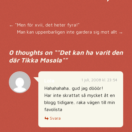
Inläggsnavigering
←
"Men för xvii, det heter fyra!"
Man kan uppenbarligen inte gardera sig mot allt
→
0 thoughts on “
"Det kan ha varit den
där Tikka Masala"
”
1 juli, 2008 kl. 23:54
Lola
Hahahahaha.. gud jag dööör!
Har inte skrattat så mycket åt en
blogg tidigare.. raka vägen till min
favolista
Svara