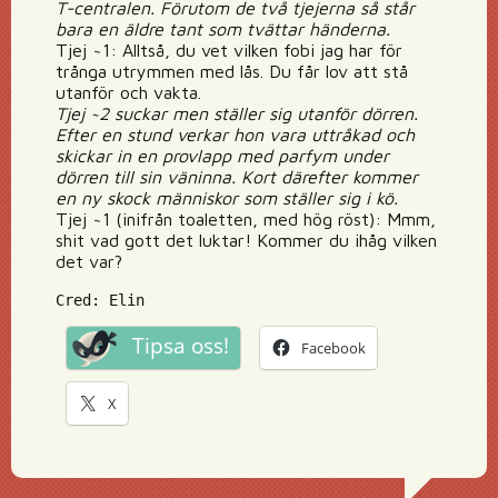
T-centralen. Förutom de två tjejerna så står
bara en äldre tant som tvättar händerna.
Tjej ~1: Alltså, du vet vilken fobi jag har för
trånga utrymmen med lås. Du får lov att stå
utanför och vakta.
Tjej ~2 suckar men ställer sig utanför dörren.
Efter en stund verkar hon vara uttråkad och
skickar in en provlapp med parfym under
dörren till sin väninna. Kort därefter kommer
en ny skock människor som ställer sig i kö.
Tjej ~1 (inifrån toaletten, med hög röst): Mmm,
shit vad gott det luktar! Kommer du ihåg vilken
det var?
Cred: Elin
Tipsa oss!
Facebook
X