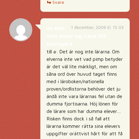
Svara
1 december, 2006 kl. 15:03
en elev
som anser sig vara lite
kunnigare
till a: Det är nog inte lärarna. Om
elverna inte vet vad pimp betyder
är det väl lite märkligt, men om
såna ord över huvud taget finns
med i läroboken/nationella
proven/ordlistorna behöver det ju
ändå inte vara lärarnas fel utan de
dumma fjortisarna. Höj lönen för
de lärare som har dumma elever…
Risken finns dock i så fall att
lärarna kommer rätta sina elevers
uppgifter orättvist hårt för att få