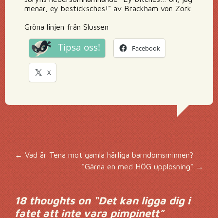
menar, ey besticksches!” av Brackham von Zork
Gröna linjen från Slussen
Tipsa oss!
Facebook
X
Inläggsnavigering
←
Vad är Tena mot gamla härliga barndomsminnen?
"Gärna en med HÖG upplösning"
→
18 thoughts on “
Det kan ligga dig i
fatet att inte vara pimpinett
”