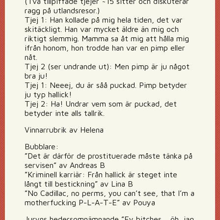
(Två tillpiffade tjejer ~15 sitter och diskuterar
ragg på utlandsresor.)
Tjej 1: Han kollade på mig hela tiden, det var
skitäckligt. Han var mycket äldre än mig och
riktigt slemmig. Mamma sa åt mig att hålla mig
ifrån honom, hon trodde han var en pimp eller
nåt.
Tjej 2 (ser undrande ut): Men pimp är ju något
bra ju!
Tjej 1: Neeej, du är såå puckad. Pimp betyder
ju typ hallick!
Tjej 2: Ha! Undrar vem som är puckad, det
betyder inte alls tallrik.
Vinnarrubrik av Helena
Bubblare:
”Det är därför de prostituerade måste tänka på
servisen” av Andreas B
”Kriminell karriär: Från hallick är steget inte
långt till bestickning” av Lina B
”No Cadillac, no perms, you can’t see, that I’m a
motherfucking P-L-A-T-E” av Pouya
Juryns hedersomnämnande ”Ey bitches… öh, jag