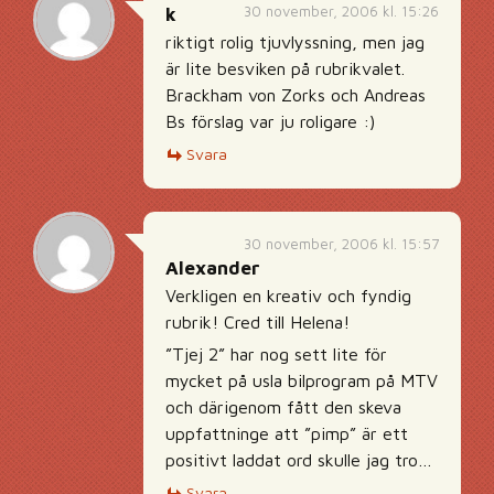
30 november, 2006 kl. 15:26
k
riktigt rolig tjuvlyssning, men jag
är lite besviken på rubrikvalet.
Brackham von Zorks och Andreas
Bs förslag var ju roligare :)
Svara
30 november, 2006 kl. 15:57
Alexander
Verkligen en kreativ och fyndig
rubrik! Cred till Helena!
”Tjej 2” har nog sett lite för
mycket på usla bilprogram på MTV
och därigenom fått den skeva
uppfattninge att ”pimp” är ett
positivt laddat ord skulle jag tro…
Svara