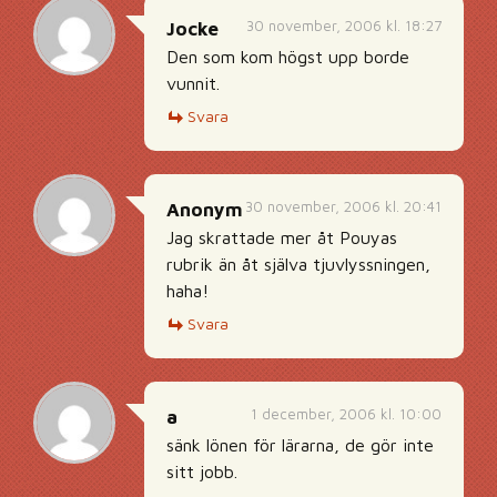
30 november, 2006 kl. 18:27
Jocke
Den som kom högst upp borde
vunnit.
Svara
30 november, 2006 kl. 20:41
Anonym
Jag skrattade mer åt Pouyas
rubrik än åt själva tjuvlyssningen,
haha!
Svara
1 december, 2006 kl. 10:00
a
sänk lönen för lärarna, de gör inte
sitt jobb.