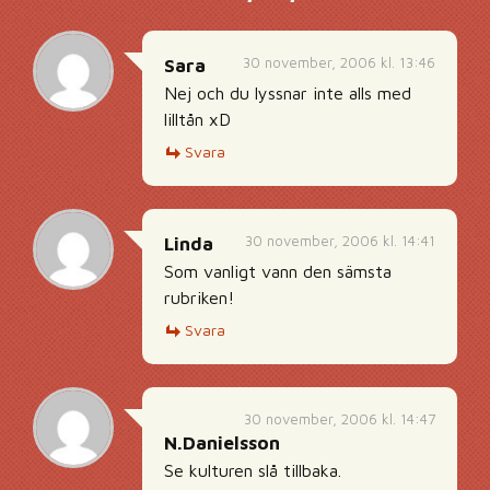
30 november, 2006 kl. 13:46
Sara
Nej och du lyssnar inte alls med
lilltån xD
Svara
30 november, 2006 kl. 14:41
Linda
Som vanligt vann den sämsta
rubriken!
Svara
30 november, 2006 kl. 14:47
N.Danielsson
Se kulturen slå tillbaka.