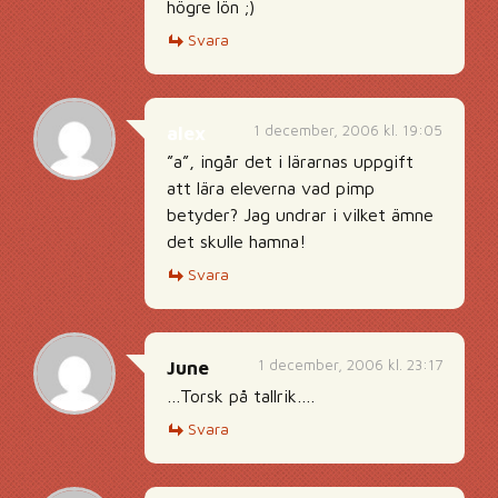
högre lön ;)
Svara
1 december, 2006 kl. 19:05
alex
”a”, ingår det i lärarnas uppgift
att lära eleverna vad pimp
betyder? Jag undrar i vilket ämne
det skulle hamna!
Svara
1 december, 2006 kl. 23:17
June
…Torsk på tallrik….
Svara