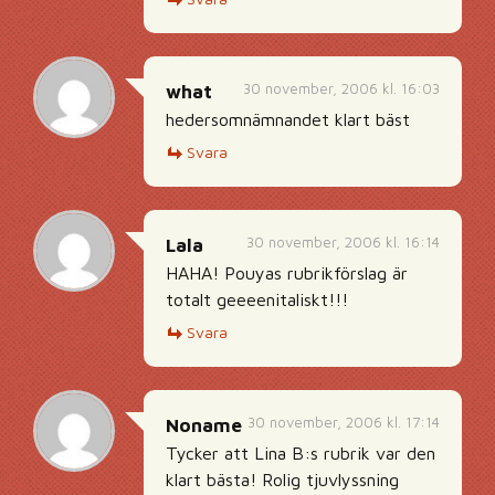
30 november, 2006 kl. 16:03
what
hedersomnämnandet klart bäst
Svara
30 november, 2006 kl. 16:14
Lala
HAHA! Pouyas rubrikförslag är
totalt geeeenitaliskt!!!
Svara
30 november, 2006 kl. 17:14
Noname
Tycker att Lina B:s rubrik var den
klart bästa! Rolig tjuvlyssning