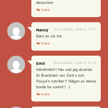
dessutom
Svara
30 november, 2006 kl. 17:37
Nancy
Barn av sin tid…
Svara
30 november, 2006 kl. 18:20
Emil
HAHAHAH!! Fan vad jag skrattar
åt Brackham von Zork’s och
Pouya’s rubriker!! Någon av dessa
borde ha vunnit!! :)
Svara