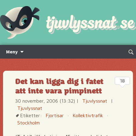
Hoppa
Sök
Meny
till
efte
innehåll
Det kan ligga dig i fatet
18
att inte vara pimpinett
30 november, 2006 (13:32)
|
Tjuvlyssnat
|
Tjuvlyssnat
Etiketter:
Fjortisar
·
Kollektivtrafik
·
Stockholm