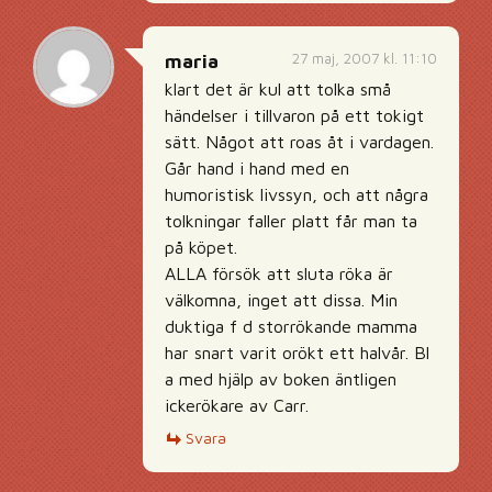
27 maj, 2007 kl. 11:10
maria
klart det är kul att tolka små
händelser i tillvaron på ett tokigt
sätt. Något att roas åt i vardagen.
Går hand i hand med en
humoristisk livssyn, och att några
tolkningar faller platt får man ta
på köpet.
ALLA försök att sluta röka är
välkomna, inget att dissa. Min
duktiga f d storrökande mamma
har snart varit orökt ett halvår. Bl
a med hjälp av boken äntligen
ickerökare av Carr.
Svara