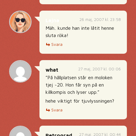
26 maj, 2007 kl. 23:58
Lajna
Mäh.. kunde han inte låtit henne
sluta röka!
Svara
27 maj, 2007 kl. 00:06
what
”På hållplatsen står en moloken
tjej ~20. Hon får syn på en
killkompis och lyser upp.”
hehe viktigt för tjuvlyssningen?
Svara
27 maj, 2007 kl. 00:44
Petrograd