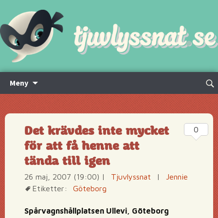
Hoppa
Sök
Meny
till
efte
innehåll
Det krävdes inte mycket
0
för att få henne att
tända till igen
26 maj, 2007 (19:00)
|
Tjuvlyssnat
|
Jennie
Etiketter:
Göteborg
Spårvagnshållplatsen Ullevi, Göteborg