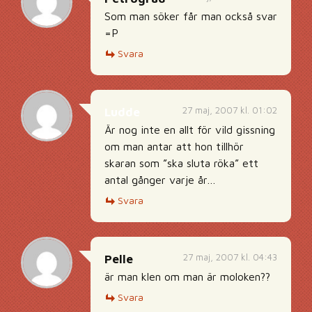
Som man söker får man också svar
=P
Svara
27 maj, 2007 kl. 01:02
Ludde
Är nog inte en allt för vild gissning
om man antar att hon tillhör
skaran som ”ska sluta röka” ett
antal gånger varje år…
Svara
27 maj, 2007 kl. 04:43
Pelle
är man klen om man är moloken??
Svara