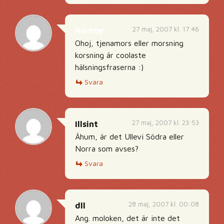
27 maj, 2007 kl. 17:46
Romby
Ohoj, tjenamors eller morsning
korsning är coolaste
hälsningsfraserna :)
Svara
27 maj, 2007 kl. 23:53
Illsint
Ähum, är det Ullevi Södra eller
Norra som avses?
Svara
28 maj, 2007 kl. 00:08
dll
Ang. moloken, det är inte det