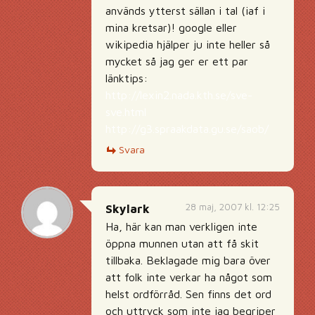
används ytterst sällan i tal (iaf i
mina kretsar)! google eller
wikipedia hjälper ju inte heller så
mycket så jag ger er ett par
länktips:
http://lexin2.nada.kth.se/sve-
sve.html
http://g3.spraakdata.gu.se/saob/
Svara
28 maj, 2007 kl. 12:25
Skylark
Ha, här kan man verkligen inte
öppna munnen utan att få skit
tillbaka. Beklagade mig bara över
att folk inte verkar ha något som
helst ordförråd. Sen finns det ord
och uttryck som inte jag begriper