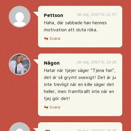
26 maj, 2007 kl. 22:57
Pettson
Haha, där sabbade han hennes
motivation att sluta röka..
Svara
26 maj, 2007 kl. 23:26
Någon
Hatar när tjejer säger ”Tjena fan”,
det är så grymt osexigt! Det är ju
inte trevligt när en kille säger det
heller, men framförallt inte när en
tjej gör det!
Svara
26 maj, 2007 kl. 23:35