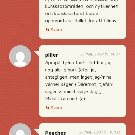
kunskapsområden, och nyfikenhet
och kunskapstörst borde
uppmuntras istället för att hånas.
Svara
27 maj, 2007 kl. 14:37
piller
Apropå Tjena fan!.. Det har jag
nog aldrig hört (eller jo,
antagligen, men inget jag/mina
vänner säger..) Däremot, tjafan!
säger vi minst varje dag ;)
Minst lika coolt (a)
Svara
27 maj, 2007 kl. 16:02
Peaches