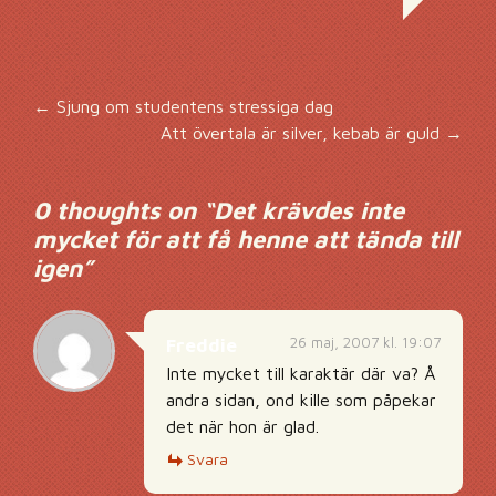
Inläggsnavigering
←
Sjung om studentens stressiga dag
Att övertala är silver, kebab är guld
→
0 thoughts on “
Det krävdes inte
mycket för att få henne att tända till
igen
”
26 maj, 2007 kl. 19:07
Freddie
Inte mycket till karaktär där va? Å
andra sidan, ond kille som påpekar
det när hon är glad.
Svara