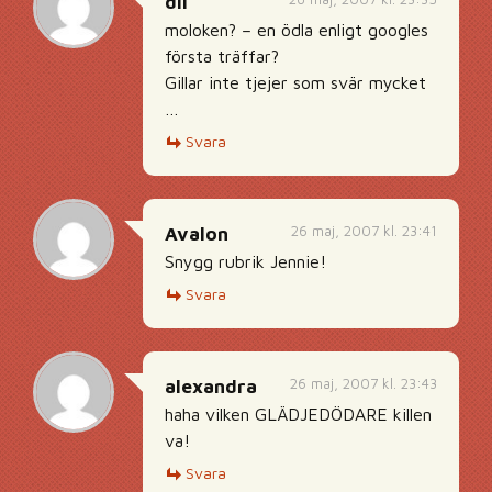
dll
moloken? – en ödla enligt googles
första träffar?
Gillar inte tjejer som svär mycket
…
Svara
26 maj, 2007 kl. 23:41
Avalon
Snygg rubrik Jennie!
Svara
26 maj, 2007 kl. 23:43
alexandra
haha vilken GLÄDJEDÖDARE killen
va!
Svara