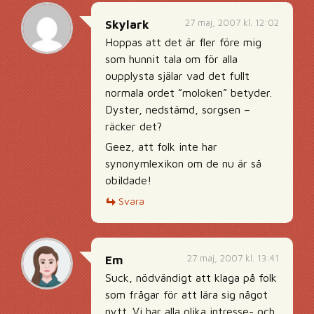
27 maj, 2007 kl. 12:02
Skylark
Hoppas att det är fler före mig
som hunnit tala om för alla
oupplysta själar vad det fullt
normala ordet ”moloken” betyder.
Dyster, nedstämd, sorgsen –
räcker det?
Geez, att folk inte har
synonymlexikon om de nu är så
obildade!
Svara
27 maj, 2007 kl. 13:41
Em
Suck, nödvändigt att klaga på folk
som frågar för att lära sig något
nytt. Vi har alla olika intresse- och