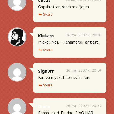
cattis
Gapskrattar, stackars tjejen.
Svara
26 maj, 2007 kl. 20:26
Kickass
Micke: Nej, ”Tjenamors!” är bäst.
Svara
26 maj, 2007 kl. 20:54
Signurr
Fan va mycket hon svär, fan.
Svara
26 maj, 2007 kl. 20:57
Diana
Ehhhh, okej. En dag. ”JAG HAR