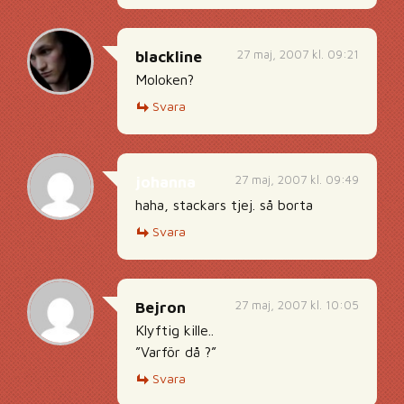
27 maj, 2007 kl. 09:21
blackline
Moloken?
Svara
27 maj, 2007 kl. 09:49
johanna
haha, stackars tjej. så borta
Svara
27 maj, 2007 kl. 10:05
Bejron
Klyftig kille..
”Varför då ?”
Svara