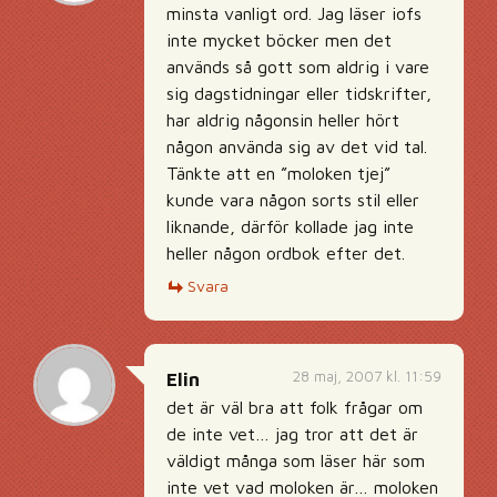
minsta vanligt ord. Jag läser iofs
inte mycket böcker men det
används så gott som aldrig i vare
sig dagstidningar eller tidskrifter,
har aldrig någonsin heller hört
någon använda sig av det vid tal.
Tänkte att en ”moloken tjej”
kunde vara någon sorts stil eller
liknande, därför kollade jag inte
heller någon ordbok efter det.
Svara
28 maj, 2007 kl. 11:59
Elin
det är väl bra att folk frågar om
de inte vet… jag tror att det är
väldigt många som läser här som
inte vet vad moloken är… moloken