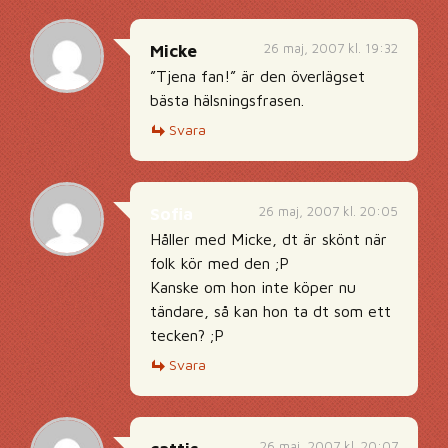
26 maj, 2007 kl. 19:32
Micke
”Tjena fan!” är den överlägset
bästa hälsningsfrasen.
Svara
26 maj, 2007 kl. 20:05
Sofia
Håller med Micke, dt är skönt när
folk kör med den ;P
Kanske om hon inte köper nu
tändare, så kan hon ta dt som ett
tecken? ;P
Svara
26 maj, 2007 kl. 20:07