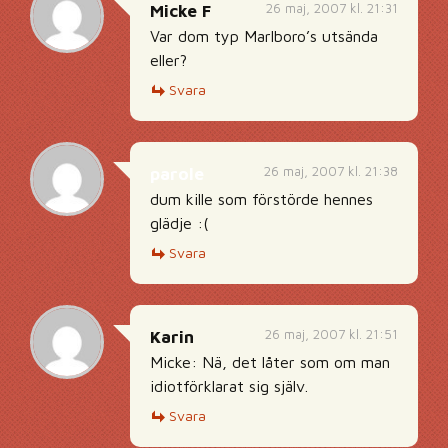
26 maj, 2007 kl. 21:31
Micke F
Var dom typ Marlboro’s utsända
eller?
Svara
26 maj, 2007 kl. 21:38
parole
dum kille som förstörde hennes
glädje :(
Svara
26 maj, 2007 kl. 21:51
Karin
Micke: Nä, det låter som om man
idiotförklarat sig själv.
Svara