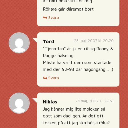
attraktionskraft för mig.
Rökare går däremot bort.
Svara
28 maj, 2007 kl. 20:20
Tord
”Tjena fan” är ju en riktig Ronny &
Ragge-hälsning.
Måste ha varit dem som startade
med den 92-93 där någongång… ;)
Svara
28 maj, 2007 kl. 22:51
Niklas
Jag känner mig lite moloken så
gott som dagligen. Är det ett
tecken på att jag ska börja röka?