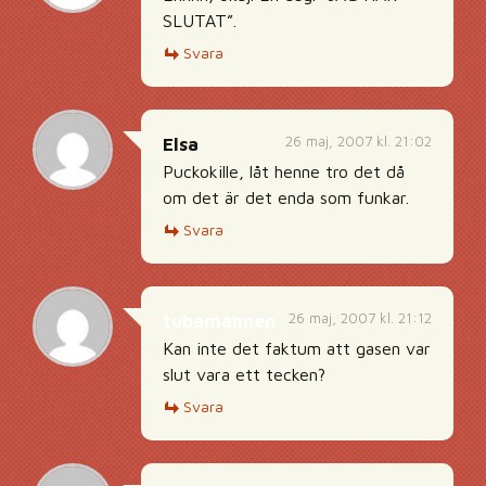
SLUTAT”.
Svara
26 maj, 2007 kl. 21:02
Elsa
Puckokille, låt henne tro det då
om det är det enda som funkar.
Svara
26 maj, 2007 kl. 21:12
tubamannen
Kan inte det faktum att gasen var
slut vara ett tecken?
Svara