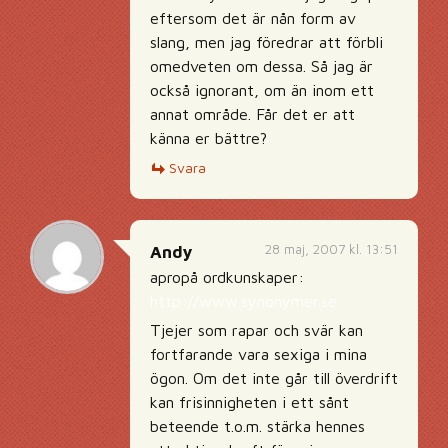
eftersom det är nån form av
slang, men jag föredrar att förbli
omedveten om dessa. Så jag är
också ignorant, om än inom ett
annat område. Får det er att
känna er bättre?
Svara
28 maj, 2007 kl. 13:51
Andy
apropå ordkunskaper:
http://www.synonymer.se
Tjejer som rapar och svär kan
fortfarande vara sexiga i mina
ögon. Om det inte går till överdrift
kan frisinnigheten i ett sånt
beteende t.o.m. stärka hennes