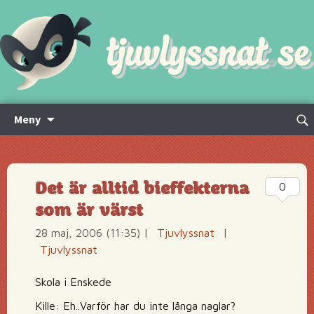
Hoppa
Sök
Meny
till
efte
innehåll
Det är alltid bieffekterna
0
som är värst
28 maj, 2006 (11:35)
|
Tjuvlyssnat
|
Tjuvlyssnat
Skola i Enskede
Kille: Eh..Varför har du inte långa naglar?