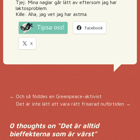
Tjej: Mina naglar går lätt av eftersom jag har
laktosproblem.
Kille: Aha, jag vet jag har astma.
Tipsa oss!
Facebook
X
Inläggsnavigering
←
Och så föddes en Greenpeace-aktivist
Det är inte lätt att vara rätt friserad nuförtiden
→
0 thoughts on “
Det är alltid
bieffekterna som är värst
”