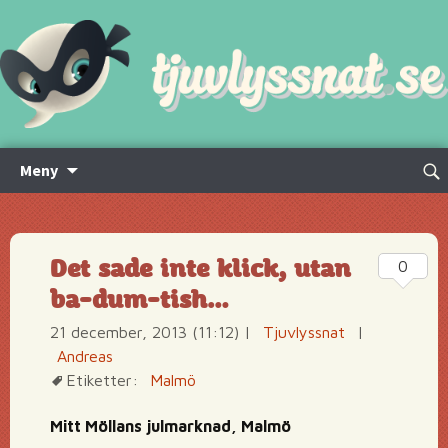
Hoppa
Sök
Meny
till
efte
innehåll
Det sade inte klick, utan
0
ba-dum-tish…
21 december, 2013 (11:12)
|
Tjuvlyssnat
|
Andreas
Etiketter:
Malmö
Mitt Möllans julmarknad, Malmö