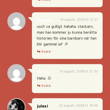
19 augusti, 2008 kl. 21:31
Hampus
usch va gulligt. hahaha. stackarn,
men han kommer ju kunna berätta
historien för sina barnbarn när han
blir gammal iaf :P
Svara
19 augusti, 2008 kl. 21:35
Hanna
Haha :D
Svara
22 augusti, 2008 kl. 18:46
jules!