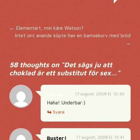
Inläggsnavigering
←
Elementart, min käre Watson?
Intet ont anande köpte han en bamsekorv med bröd
→
58 thoughts on “
Det sägs ju att
choklad är ett substitut för sex…
”
17 augusti, 2008 kl. 10:30
Duvan
Haha! Underbar:)
Svara
17 augusti, 2008 kl. 15:41
Buster!