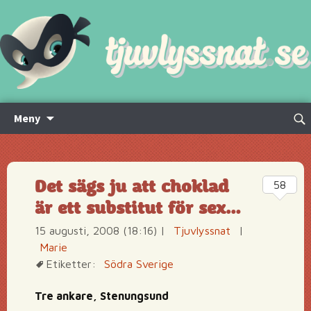
Hoppa
Sök
Meny
till
efte
innehåll
Det sägs ju att choklad
58
är ett substitut för sex…
15 augusti, 2008 (18:16)
|
Tjuvlyssnat
|
Marie
Etiketter:
Södra Sverige
Tre ankare, Stenungsund