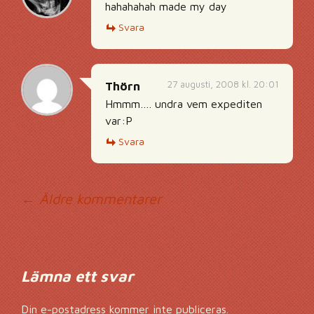
hahahahah made my day
Svara
27 augusti, 2008 kl. 20:01
Thörn
Hmmm…. undra vem expediten
var:P
Svara
Kommentarsnavig
← Äldre kommentarer
Lämna ett svar
Din e-postadress kommer inte publiceras.