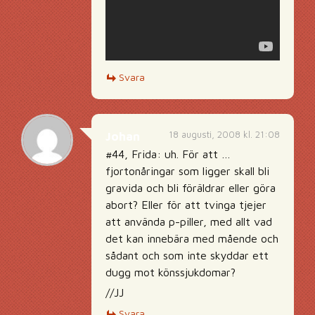
Svara
18 augusti, 2008 kl. 21:08
Johan
#44, Frida: uh. För att …
fjortonåringar som ligger skall bli
gravida och bli föräldrar eller göra
abort? Eller för att tvinga tjejer
att använda p-piller, med allt vad
det kan innebära med mående och
sådant och som inte skyddar ett
dugg mot könssjukdomar?
//JJ
Svara