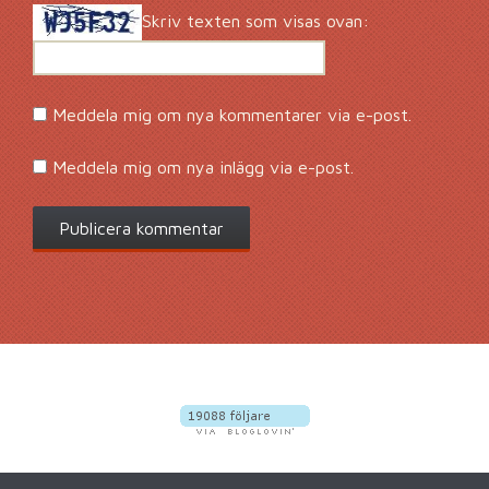
Skriv texten som visas ovan:
Meddela mig om nya kommentarer via e-post.
Meddela mig om nya inlägg via e-post.