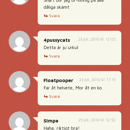
Snart blir jag ur-sinnig på alla
dåliga skämt
Svara
23 juli, 2010 kl. 12:02
4pussycats
Detta är ju urkul
Svara
23 juli, 2010 kl. 17:13
Floatpooper
Far åt helvete, Mor åt en ko.
Svara
25 juli, 2010 kl. 12:52
SImpa
Haha, riktigt bra!