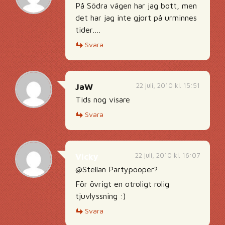
På Södra vägen har jag bott, men
det har jag inte gjort på urminnes
tider….
Svara
22 juli, 2010 kl. 15:51
JaW
Tids nog visare
Svara
22 juli, 2010 kl. 16:07
Vicky
@Stellan Partypooper?
För övrigt en otroligt rolig
tjuvlyssning :)
Svara