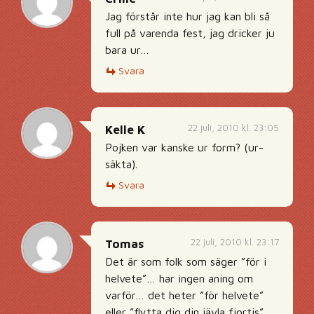
Jag förstår inte hur jag kan bli så
full på varenda fest, jag dricker ju
bara ur…
Svara
22 juli, 2010 kl. 23:05
Kelle K
Pojken var kanske ur form? (ur-
säkta).
Svara
22 juli, 2010 kl. 23:17
Tomas
Det är som folk som säger ”för i
helvete”… har ingen aning om
varför… det heter ”för helvete”
eller ”flytta dig din jävla fjortis”.