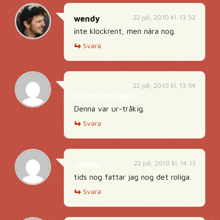
22 juli, 2010 kl. 13:52
wendy
inte klockrent, men nära nog.
Svara
22 juli, 2010 kl. 13:54
Snusmumriken
Denna var ur-tråkig.
Svara
22 juli, 2010 kl. 14:13
cecilia
tids nog fattar jag nog det roliga.
Svara