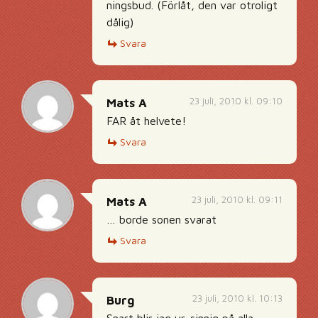
ningsbud. (Förlåt, den var otroligt
dålig)
Svara
23 juli, 2010 kl. 09:10
Mats A
FAR åt helvete!
Svara
23 juli, 2010 kl. 09:11
Mats A
… borde sonen svarat
Svara
23 juli, 2010 kl. 10:13
Burg