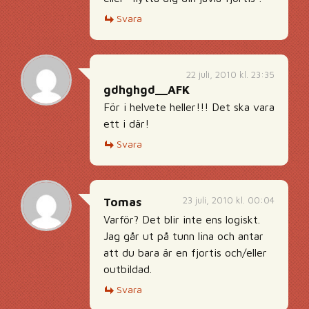
Svara
22 juli, 2010 kl. 23:35
gdhghgd__AFK
För i helvete heller!!! Det ska vara
ett i där!
Svara
23 juli, 2010 kl. 00:04
Tomas
Varför? Det blir inte ens logiskt.
Jag går ut på tunn lina och antar
att du bara är en fjortis och/eller
outbildad.
Svara