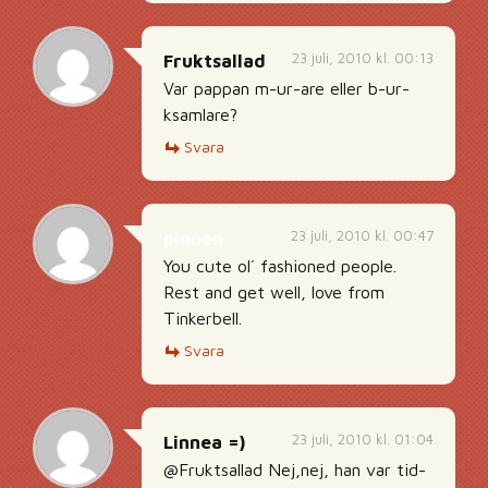
23 juli, 2010 kl. 00:13
Fruktsallad
Var pappan m-ur-are eller b-ur-
ksamlare?
Svara
23 juli, 2010 kl. 00:47
pinnen
You cute ol´ fashioned people.
Rest and get well, love from
Tinkerbell.
Svara
23 juli, 2010 kl. 01:04
Linnea =)
@Fruktsallad Nej,nej, han var tid-