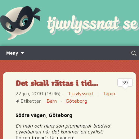
Hoppa
Sök
Meny
till
efte
innehåll
Det skall rättas i tid…
39
22 juli, 2010 (13:46)
|
Tjuvlyssnat
|
Tapio
Etiketter:
Barn
·
Göteborg
Södra vägen, Göteborg
En man och hans son promenerar bredvid
cykelbanan när det kommer en cyklist.
Pojken (ropar): Ur i vägen!