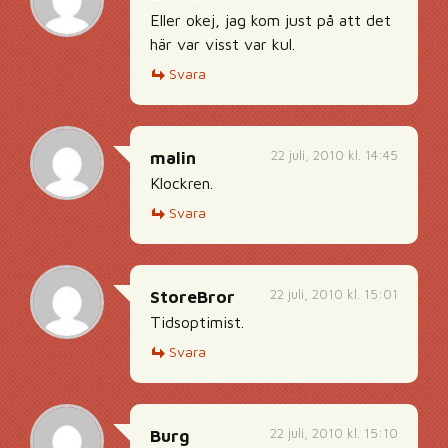
Eller okej, jag kom just på att det
här var visst var kul.
Svara
22 juli, 2010 kl. 14:45
malin
Klockren.
Svara
22 juli, 2010 kl. 15:01
StoreBror
Tidsoptimist.
Svara
22 juli, 2010 kl. 15:10
Burg