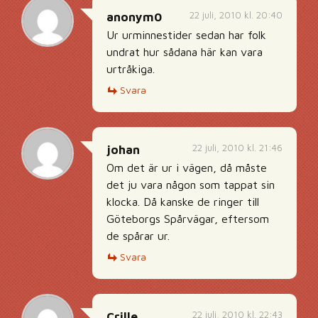
22 juli, 2010 kl. 20:40
anonym0
Ur urminnestider sedan har folk
undrat hur sådana här kan vara
urtråkiga.
Svara
22 juli, 2010 kl. 21:46
johan
Om det är ur i vägen, då måste
det ju vara någon som tappat sin
klocka. Då kanske de ringer till
Göteborgs Spårvägar, eftersom
de spårar ur.
Svara
22 juli, 2010 kl. 22:43
Crille