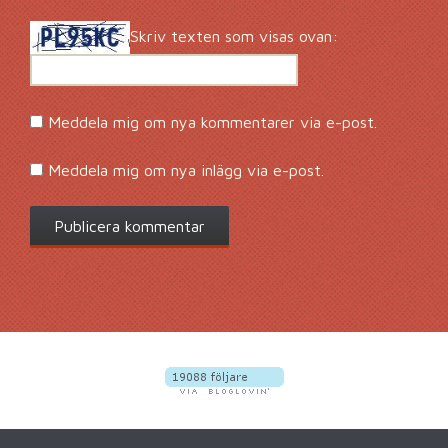
Skriv texten som visas ovan:
Meddela mig om nya kommentarer via e-post.
Meddela mig om nya inlägg via e-post.