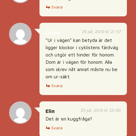
Svara
25 juli, 2010 kl. 21:57
Lejon
”Ur i vägen” kan betyda är det
ligger klockor i cyklistens färdväg
och utgör ett hinder för honom.
Dom är i vägen för honom. Alla
som skrev nåt annat måste nu be
om ur-säkt.
Svara
25 juli, 2010 kl. 23:00
Elin
Det är en kuggfråga?
Svara