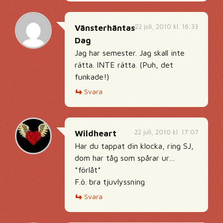
22 juli, 2010 kl. 16:33
Vänsterhäntas
Dag
Jag har semester. Jag skall inte
rätta. INTE rätta. (Puh, det
funkade!)
Svara
22 juli, 2010 kl. 17:07
Wildheart
Har du tappat din klocka, ring SJ,
dom har tåg som spårar ur…
*förlåt*
F.ö. bra tjuvlyssning
Svara