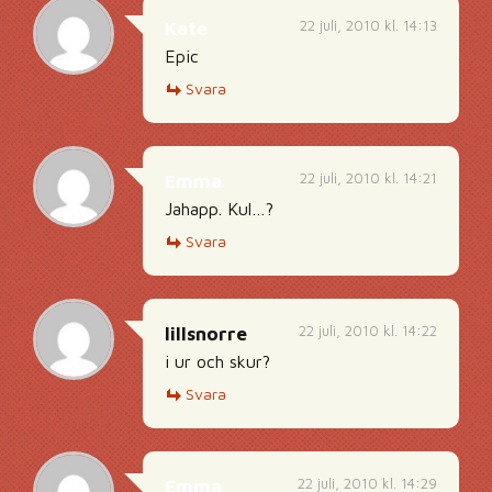
22 juli, 2010 kl. 14:13
Kate
Epic
Svara
22 juli, 2010 kl. 14:21
Emma
Jahapp. Kul…?
Svara
22 juli, 2010 kl. 14:22
lillsnorre
i ur och skur?
Svara
22 juli, 2010 kl. 14:29
Emma