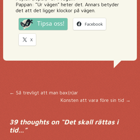
Pappan: ”Ur vägen” heter det. Annars betyder
det att det ligger klockor på vägen.
Tipsa oss!
Facebook
X
Inläggsnavigering
←
Så trevligt att man bax(n)ar
Konsten att vara före sin tid
→
39 thoughts on “
Det skall rättas i
tid…
”