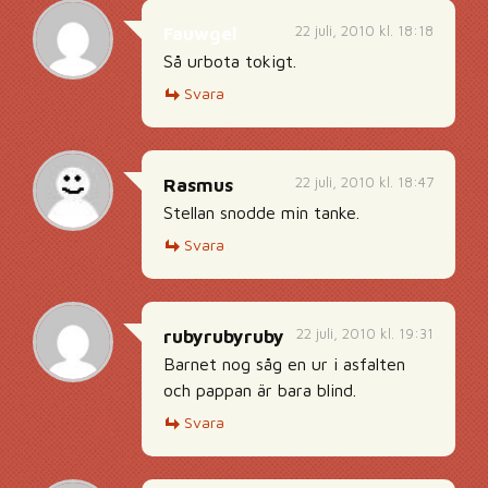
22 juli, 2010 kl. 18:18
Fauwgel
Så urbota tokigt.
Svara
22 juli, 2010 kl. 18:47
Rasmus
Stellan snodde min tanke.
Svara
22 juli, 2010 kl. 19:31
rubyrubyruby
Barnet nog såg en ur i asfalten
och pappan är bara blind.
Svara