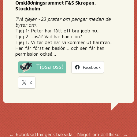
Omklädningsrummet F&S Skrapan,
Stockholm
Två tjejer ~23 pratar om pengar medan de
byter om.
Tjej 1: Peter har fått ett bra jobb nu…
Tjej 2: Jaså? Vad har han i lön?
Tjej 1: Vi tar det när vi kommer ut härifrån…
Han får först en baslön… och sen får han
permission också…
Tipsa oss!
Facebook
X
←
Rubriksättningens baksida
Något om drillflickor
→