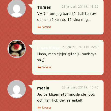
23 januari, 2011 kl. 13:59
Tomas
VHD – om jag bara får hälften av
din lön så kan du få råna mig…
Svara
23 januari, 2011 kl. 15:43
Linas blogg
Haha, men tjejer gillar ju badboys
så ;)
Svara
23 januari, 2011 kl. 15:45
maria
Ja, verkligen ett fängslande jobb
och han fick det så enkelt.
Svara