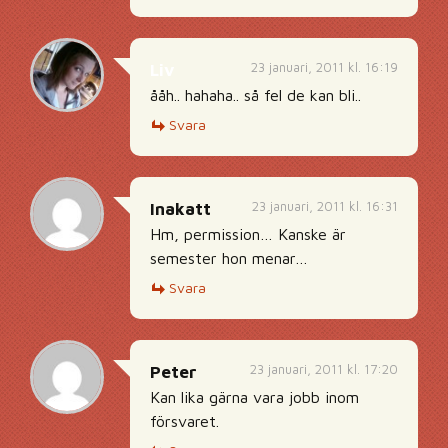
23 januari, 2011 kl. 16:19
Liv
ååh.. hahaha.. så fel de kan bli..
Svara
23 januari, 2011 kl. 16:31
Inakatt
Hm, permission… Kanske är
semester hon menar…
Svara
23 januari, 2011 kl. 17:20
Peter
Kan lika gärna vara jobb inom
försvaret.