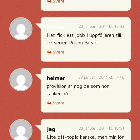
Svara
23 januari, 2011 kl. 17:33
Medea
Han fick ett jobb i uppföljaren till
tv-serien Prison Break.
Svara
23 januari, 2011 kl. 17:46
helmer
provision är nog de som hon
tänker på
Svara
23 januari, 2011 kl. 18:21
jag
Lite off-topic kanske, men min lön