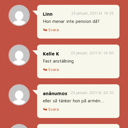
23 januari, 2011 kl. 19:25
Linn
Hon menar inte pension då?
Svara
23 januari, 2011 kl. 19:50
Kelle K
Fast anställning
Svara
23 januari, 2011 kl. 20:10
anånumos
eller så tänker hon på armén…
Svara