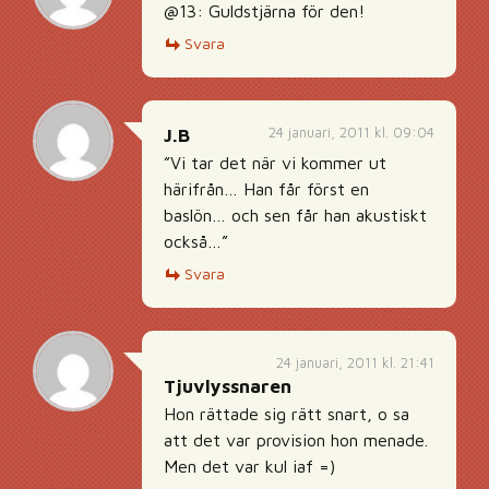
@13: Guldstjärna för den!
Svara
24 januari, 2011 kl. 09:04
J.B
”Vi tar det när vi kommer ut
härifrån… Han får först en
baslön… och sen får han akustiskt
också…”
Svara
24 januari, 2011 kl. 21:41
Tjuvlyssnaren
Hon rättade sig rätt snart, o sa
att det var provision hon menade.
Men det var kul iaf =)