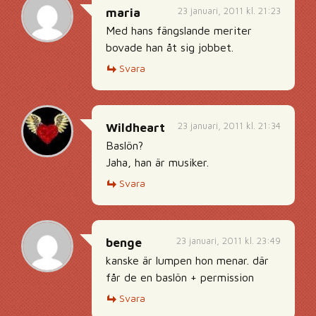
23 januari, 2011 kl. 21:23
maria
Med hans fängslande meriter
bovade han åt sig jobbet.
Svara
23 januari, 2011 kl. 21:34
Wildheart
Baslön?
Jaha, han är musiker.
Svara
23 januari, 2011 kl. 23:49
benge
kanske är lumpen hon menar. där
får de en baslön + permission
Svara