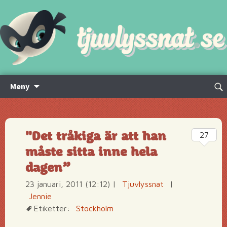
Hoppa
Sök
Meny
till
efte
innehåll
"Det tråkiga är att han
27
måste sitta inne hela
dagen”
23 januari, 2011 (12:12)
|
Tjuvlyssnat
|
Jennie
Etiketter:
Stockholm