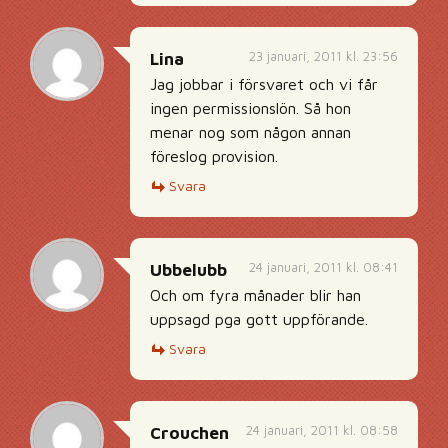
23 januari, 2011 kl. 23:56
Lina
Jag jobbar i försvaret och vi får
ingen permissionslön. Så hon
menar nog som någon annan
föreslog provision.
Svara
24 januari, 2011 kl. 08:41
Ubbelubb
Och om fyra månader blir han
uppsagd pga gott uppförande.
Svara
24 januari, 2011 kl. 08:58
Crouchen