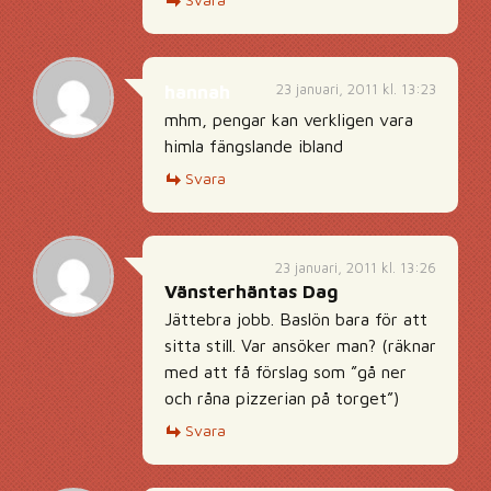
23 januari, 2011 kl. 13:23
hannah
mhm, pengar kan verkligen vara
himla fängslande ibland
Svara
23 januari, 2011 kl. 13:26
Vänsterhäntas Dag
Jättebra jobb. Baslön bara för att
sitta still. Var ansöker man? (räknar
med att få förslag som ”gå ner
och råna pizzerian på torget”)
Svara