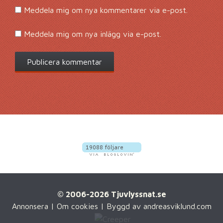
Meddela mig om nya kommentarer via e-post.
Meddela mig om nya inlägg via e-post.
© 2006-2026 Tjuvlyssnat.se
Annonsera
|
Om cookies
| Byggd av
andreasviklund.com