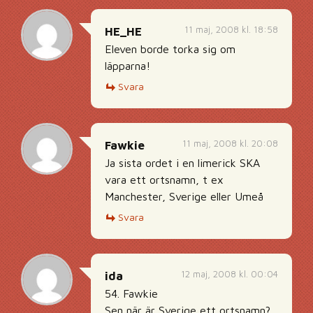
11 maj, 2008 kl. 18:58
HE_HE
Eleven borde torka sig om
läpparna!
Svara
11 maj, 2008 kl. 20:08
Fawkie
Ja sista ordet i en limerick SKA
vara ett ortsnamn, t ex
Manchester, Sverige eller Umeå
Svara
12 maj, 2008 kl. 00:04
ida
54. Fawkie
Sen när är Sverige ett ortsnamn?