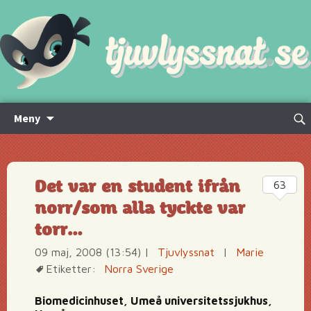
Hoppa
Sök
Meny
till
efte
innehåll
Det var en student ifrån
63
norr/som alla tyckte var
torr…
09 maj, 2008 (13:54)
|
Tjuvlyssnat
|
Marie
Etiketter:
Norra Sverige
Biomedicinhuset, Umeå universitetssjukhus,