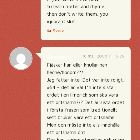
to learn meter and rhyme,
then don’t write them, you
ignorant slut.
Svara
18 maj, 2008 kl. 15:29
Bambikill
Fjäskar han eller knullar han
henne/honom???
Jag fattar inte. Det var inte roligt.
#54 – det är väl f*n inte sista
ordet i en limerick som ska vara
ett ortsnamn??? Det är sista ordet
i första frasen som traditionellt
sett brukar vara ett ortsnamn.
Men den måste inte alls innehålla
ett ortsnamn öht.
Det har ju med stavelser och rytm