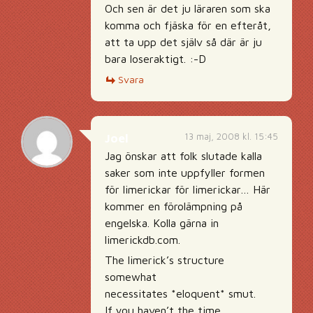
Och sen är det ju läraren som ska
komma och fjäska för en efteråt,
att ta upp det själv så där är ju
bara loseraktigt. :-D
Svara
13 maj, 2008 kl. 15:45
Joel
Jag önskar att folk slutade kalla
saker som inte uppfyller formen
för limerickar för limerickar… Här
kommer en förolämpning på
engelska. Kolla gärna in
limerickdb.com.
The limerick’s structure
somewhat
necessitates *eloquent* smut.
If you haven’t the time