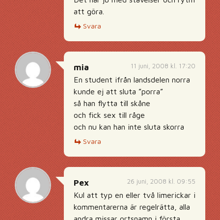
att göra.
Svara
11 juni, 2008 kl. 17:20
mia
En student ifrån landsdelen norra
kunde ej att sluta ”porra”
så han flytta till skåne
och fick sex till råge
och nu kan han inte sluta skorra
Svara
26 juni, 2008 kl. 09:55
Pex
Kul att typ en eller två limerickar i
kommentarerna är regelrätta, alla
andra missar ortsnamn i första