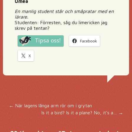
Umeå
En manlig student står och småpratar med en
lärare.
Studenten: Förresten, såg du limericken jag
skrev på tentan?
Tipsa oss!
Facebook
X
Inläggsnavigering
←
När lagens långa arm rör om i grytan
Is it a bird? Is it a plane? No, it’s a…
→