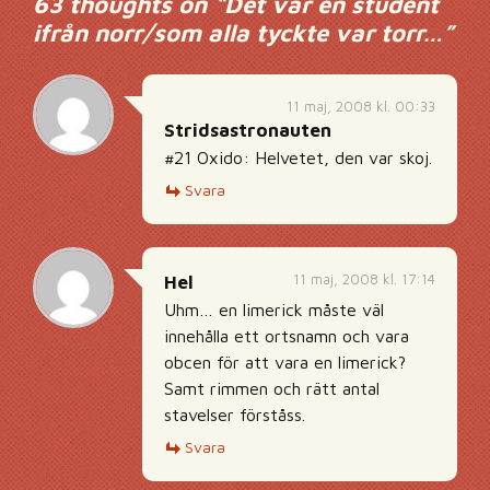
63 thoughts on “
Det var en student
ifrån norr/som alla tyckte var torr…
”
11 maj, 2008 kl. 00:33
Stridsastronauten
#21 Oxido: Helvetet, den var skoj.
Svara
11 maj, 2008 kl. 17:14
Hel
Uhm… en limerick måste väl
innehålla ett ortsnamn och vara
obcen för att vara en limerick?
Samt rimmen och rätt antal
stavelser förståss.
Svara