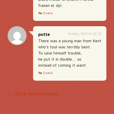
frasen el. dyl.
Svara
4 mars, 2011 kl. 22:12
putte
There was a young man from Kent
who’s tool was terribly bent.
To save himself trouble,
he put it in double…. so
instead of coming it went.
Svara
Kommentarsnavig
← Äldre kommentarer