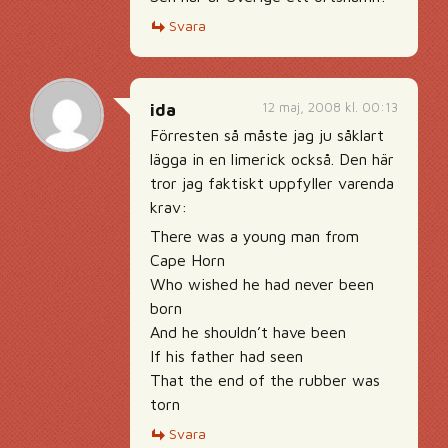
Svara
12 maj, 2008 kl. 00:13
ida
Förresten så måste jag ju såklart
lägga in en limerick också. Den här
tror jag faktiskt uppfyller varenda
krav:
There was a young man from
Cape Horn
Who wished he had never been
born
And he shouldn’t have been
If his father had seen
That the end of the rubber was
torn
Svara