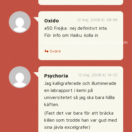
12 maj, 2008 kl. 08:48
Oxido
#50 Frejka: nej definitivt inte.
För info om Haiku. kolla in
http://www.haikurymden.se/what2.htm
Svara
12 maj, 2008 kl. 14:10
Psychoria
Jag kalligraferade och illuminerade
en labrapport i kemi på
universitetet så jag ska bara hålla
käften.
(Fast det var bara för att bräcka
killen som trodde han var gud med
sina jävla excelgrafer)