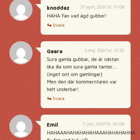
27 april, 2007 kl. 17:06
knoddaz
HAHA Fan vad ägd gubbe!
Svara
2 maj, 2007 kl. 13:20
Gaara
Sura gamla gubbar, de är nästan
lika illa som sura gamla tanter…
(inget ont om gamlingar)
Men den där kommerntaren var
helt underbar!
Svara
11 juni, 2007 kl. 20:08
Emil
HAHAAAHAHAHAHAHAAAHAHAHAHHA…