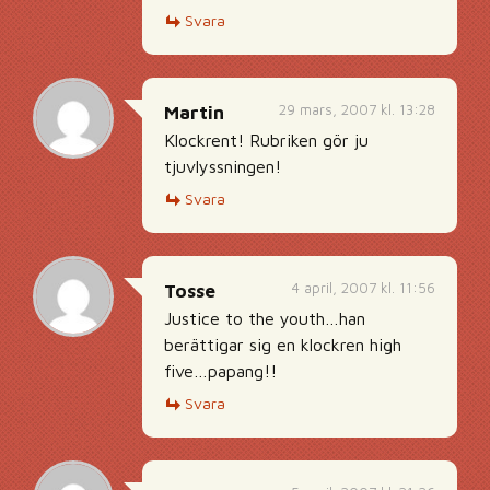
Svara
29 mars, 2007 kl. 13:28
Martin
Klockrent! Rubriken gör ju
tjuvlyssningen!
Svara
4 april, 2007 kl. 11:56
Tosse
Justice to the youth…han
berättigar sig en klockren high
five…papang!!
Svara