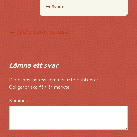
Svara
Kommentarsnavig
← Äldre kommentarer
Lämna ett svar
Din e-postadress kommer inte publiceras.
Obligatoriska fält är märkta
*
Kommentar
*