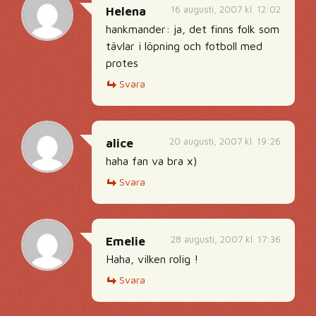
16 augusti, 2007 kl. 12:02
Helena
hankmander: ja, det finns folk som
tävlar i löpning och fotboll med
protes
Svara
20 augusti, 2007 kl. 19:26
alice
haha fan va bra x)
Svara
28 augusti, 2007 kl. 17:36
Emelie
Haha, vilken rolig !
Svara