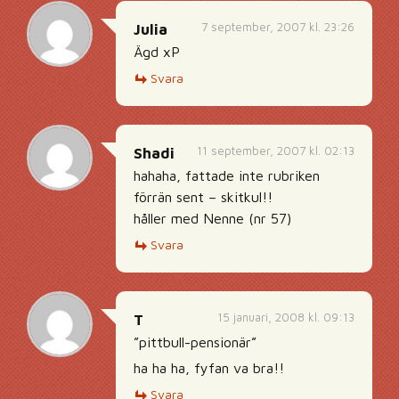
7 september, 2007 kl. 23:26
Julia
Ägd xP
Svara
11 september, 2007 kl. 02:13
Shadi
hahaha, fattade inte rubriken
förrän sent – skitkul!!
håller med Nenne (nr 57)
Svara
15 januari, 2008 kl. 09:13
T
”pittbull-pensionär”
ha ha ha, fyfan va bra!!
Svara