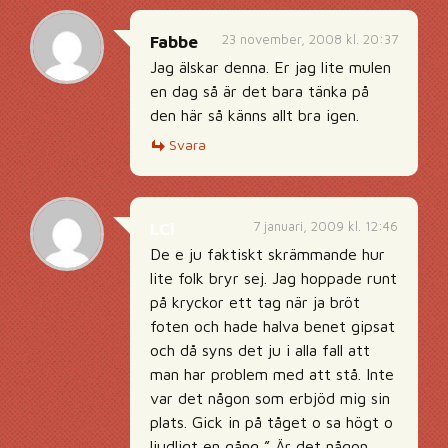
23 november, 2008 kl. 20:37
Fabbe
Jag älskar denna. Er jag lite mulen
en dag så är det bara tänka på
den här så känns allt bra igen.
Svara
7 januari, 2009 kl. 12:46
LCi
De e ju faktiskt skrämmande hur
lite folk bryr sej. Jag hoppade runt
på kryckor ett tag när ja bröt
foten och hade halva benet gipsat
och då syns det ju i alla fall att
man har problem med att stå. Inte
var det någon som erbjöd mig sin
plats. Gick in på tåget o sa högt o
ljudligt en gång ” Är det någon