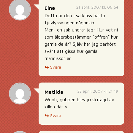
21 april, 2007 kl. 06:54
Elna
Detta är den i särklass bästa
tjuvlyssningen någonsin.
Men- en sak undrar jag: Hur vet ni
som åldersbestämmer ”offren” hur
gamla de är? Själv har jag oerhört
svårt att gissa hur gamla
människor är.
Svara
23 april, 2007 kl. 21:19
Matilda
Wooh, gubben blev ju skitägd av
killen där >.
Svara