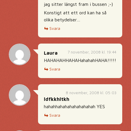
jag sitter längst fram i bussen ;-)
Konstigt att ett ord kan ha så
olika betydelser…
Svara
7 november, 2008 kl. 19:44
Laura
HAHAHAHHAHAHahahahHAHA!!!!!
Svara
8 november, 2008 kl. 05:03
ldfkkhltkh
hahahhahahahahahahahah YES
Svara