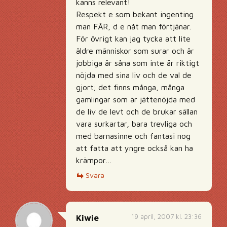
känns relevant!
Respekt e som bekant ingenting
man FÅR, d e nåt man förtjänar.
För övrigt kan jag tycka att lite
äldre människor som surar och är
jobbiga är såna som inte är riktigt
nöjda med sina liv och de val de
gjort; det finns många, många
gamlingar som är jättenöjda med
de liv de levt och de brukar sällan
vara surkartar, bara trevliga och
med barnasinne och fantasi nog
att fatta att yngre också kan ha
krämpor…
Svara
19 april, 2007 kl. 23:36
Kiwie