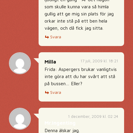
som skulle kunna vara så himla
gullig att ge mig sin plats för jag
orkar inte stå på ett ben hela
vägen, och då fick jag sitta.
Svara
17 juli, 2009 kl. 18:21
Milla
Frida: Aspergers brukar vanligtvis
inte göra att du har svårt att stå
på bussen… Eller?
Svara
1 december, 2009 kl. 02:24
Mr.Ingenting
Denna älskar jag.