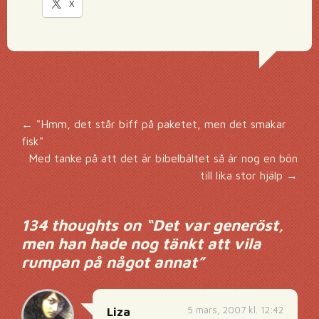
X
Inläggsnavigering
←
"Hmm, det står biff på paketet, men det smakar
fisk"
Med tanke på att det är bibelbältet så är nog en bön
till lika stor hjälp
→
134 thoughts on “
Det var generöst,
men han hade nog tänkt att vila
rumpan på något annat
”
5 mars, 2007 kl. 12:42
Liza