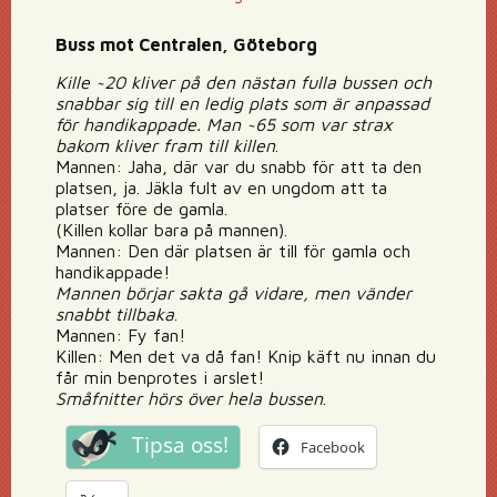
Buss mot Centralen, Göteborg
Kille ~20 kliver på den nästan fulla bussen och
snabbar sig till en ledig plats som är anpassad
för handikappade. Man ~65 som var strax
bakom kliver fram till killen
.
Mannen: Jaha, där var du snabb för att ta den
platsen, ja. Jäkla fult av en ungdom att ta
platser före de gamla.
(Killen kollar bara på mannen).
Mannen: Den där platsen är till för gamla och
handikappade!
Mannen börjar sakta gå vidare, men vänder
snabbt tillbaka
.
Mannen: Fy fan!
Killen: Men det va då fan! Knip käft nu innan du
får min benprotes i arslet!
Småfnitter hörs över hela bussen
.
Tipsa oss!
Facebook