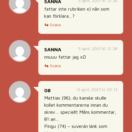
5 april, 2007 kl. 21:26
SANNA
fattar inte rubriken x) nån som
kan förklara…?
Svara
5 april, 2007 kl. 21:28
SANNA
nnuuu fattar jag xD
Svara
13 april, 2007 kl. 05:13
08
Mattias (96); du kanske skulle
kollat kommentarerna innan du
skrev… speciellt Måns kommentar,
81:an…
Pingu (74) – suverän länk som