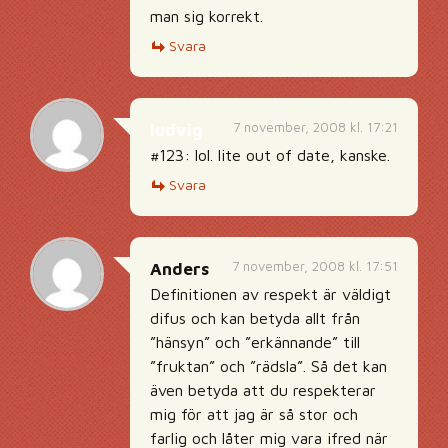
man sig korrekt.
Svara
7 november, 2008 kl. 17:21
ludvig
#123: lol. lite out of date, kanske.
Svara
7 november, 2008 kl. 17:51
Anders
Definitionen av respekt är väldigt
difus och kan betyda allt från
”hänsyn” och ”erkännande” till
”fruktan” och ”rädsla”. Så det kan
även betyda att du respekterar
mig för att jag är så stor och
farlig och låter mig vara ifred när