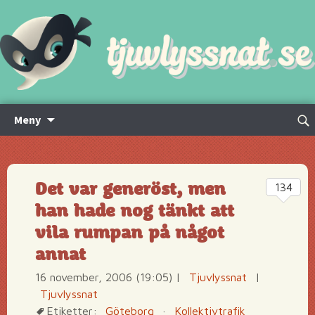
Hoppa
Sök
Meny
till
efte
innehåll
Det var generöst, men
134
han hade nog tänkt att
vila rumpan på något
annat
16 november, 2006 (19:05)
|
Tjuvlyssnat
|
Tjuvlyssnat
Etiketter:
Göteborg
·
Kollektivtrafik