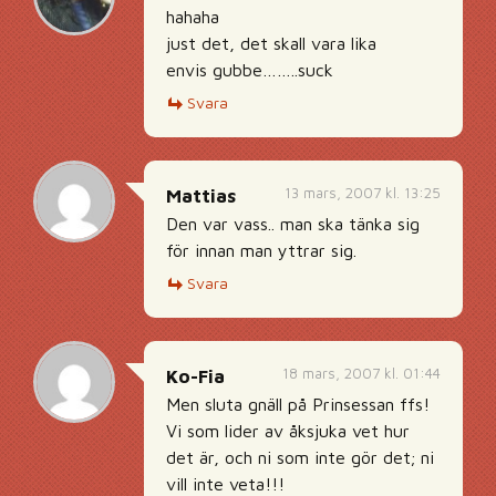
hahaha
just det, det skall vara lika
envis gubbe……..suck
Svara
13 mars, 2007 kl. 13:25
Mattias
Den var vass.. man ska tänka sig
för innan man yttrar sig.
Svara
18 mars, 2007 kl. 01:44
Ko-Fia
Men sluta gnäll på Prinsessan ffs!
Vi som lider av åksjuka vet hur
det är, och ni som inte gör det; ni
vill inte veta!!!