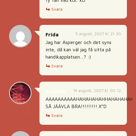
fy fan vad kul.. xD
Svara
5 augusti, 2007 kl. 21:30
Frida
Jag har Asperger och det syns
inte, då kan väl jag få sitta på
handikapplatsen…? :)
Svara
14 augusti, 2007 kl. 00:12
Anahita
AAAAAAAAAAHAHAHAHAHHAHAHAHAHA
SÅ JÄÄVLA BRA!!!!!!!!! X”D
Svara