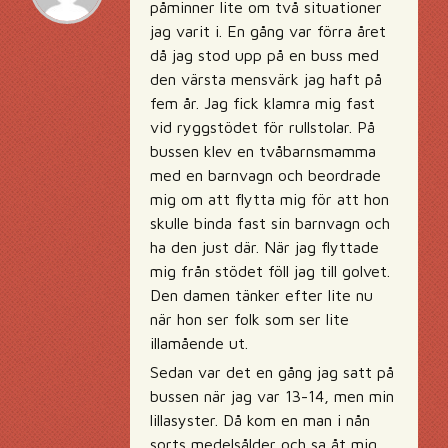
påminner lite om två situationer
jag varit i. En gång var förra året
då jag stod upp på en buss med
den värsta mensvärk jag haft på
fem år. Jag fick klamra mig fast
vid ryggstödet för rullstolar. På
bussen klev en tvåbarnsmamma
med en barnvagn och beordrade
mig om att flytta mig för att hon
skulle binda fast sin barnvagn och
ha den just där. När jag flyttade
mig från stödet föll jag till golvet.
Den damen tänker efter lite nu
när hon ser folk som ser lite
illamående ut.
Sedan var det en gång jag satt på
bussen när jag var 13-14, men min
lillasyster. Då kom en man i nån
sorts medelsålder och sa åt mig