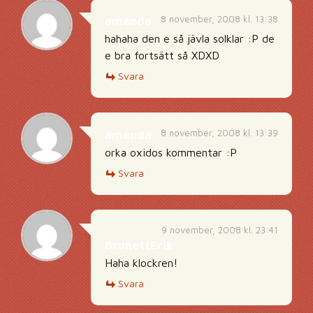
8 november, 2008 kl. 13:38
amanda
hahaha den e så jävla solklar :P de
e bra fortsätt så XDXD
Svara
8 november, 2008 kl. 13:39
amanda
orka oxidos kommentar :P
Svara
9 november, 2008 kl. 23:41
BrunettErik
Haha klockren!
Svara